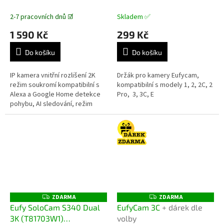
2-7 pracovních dnů ☑️
Skladem ✅
1 590 Kč
299 Kč
Do košíku
Do košíku
IP kamera vnitřní rozlišení 2K
Držák pro kamery Eufycam,
režim soukromí kompatibilní s
kompatibilní s modely 1, 2, 2C, 2
Alexa a Google Home detekce
Pro, 3, 3C, E
pohybu, AI sledování, režim
soukromí obousměrný zvuk,
slot pro paměťovou katu,...
ZDARMA
ZDARMA
Z
Z
D
D
Eufy SoloCam S340 Dual
EufyCam 3C
+ dárek dle
A
A
3K (T81703W1)
volby
R
R