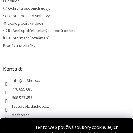
ℹ Cookies
⚪ Ochrana osobních údajů
↪ Odstoupení od smlouvy
♻ Ekologická likvidace
⚪ Řešení spotřebitelských sporů on-line
ℹEET informační oznámení
Prodávané značky
Kontakt
info
@
daShop.cz
776 659 689
608 523 453
facebook/dashop.cz
dashopcz
Tento web používá soubory cookie. Jejich