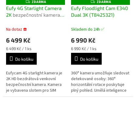
ZDARMA
ZDARMA
Z
Z
D
D
Eufy 4G Starlight Camera
Eufy Floodlight Cam E340
A
A
2K
bezpečnostní kamera s
Dual 3K (T8425321)
R
R
M
M
mobilním připojením a
A
A
vestavěnou baterií + Anker
Na dotaz ☎️
Skladem do 24h ✅
solární nabíječka v ceně
6 499 Kč
6 990 Kč
1499 Kč
Měrná
Měrná
6 499 Kč / 1 ks
6 990 Kč / 1 ks
cena:
cena:
Do košíku
Do košíku
Eufycam 4G starlight kamera je
360° kamera umožňuje sledovat
2K HD bezdrátová venkovní
detekované osoby: 360°
bezpečnostní kamera. Kamera
horizontální rotace poskytuje
je vybavena slotem pro SIM
plný pohled. Umělá inteligence
kartu (podpora 4G/LTE),
identifikuje lidi a sleduje jejich
starlight barevným nočním
pohyb. Automatické hlídání...
viděním,...