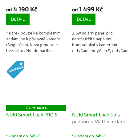
4 190 Kč
1 499 Kč
od
od
DETAIL
DETAIL
* Dárek pouze ke kompletním
2,6W solární panel pro
sadám, ne k přídavné kameře
neptřetržité napájení.
(SingleCam). Nová generace
Kompatibliní s kamerami
bezdrátového domácího
eufyCam, eufyCam E, eufyCam
zapezpečovacího systému s
2C/2C Pro, eufyCam 2/2 Pro,
umělou inteligencí, rozlišením
SoloCam E20, SoloCam E40, 4G
4K a výdrží až...
Starlight Camera,...
ZDARMA
Z
D
NUKI Smart Lock PRO 5
NUKI Smart Lock Go
s
A
podporou Matter + dárek
R
M
dle volby
A
Skladem do 24h ✅
Skladem do 24h ✅