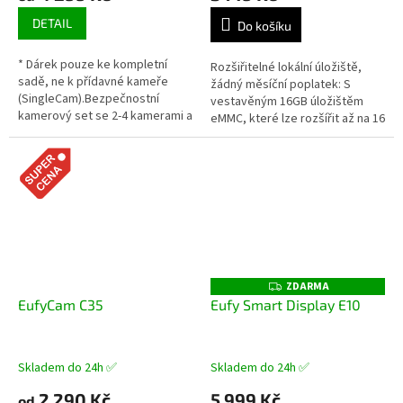
DETAIL
Do košíku
* Dárek pouze ke kompletní
Rozšiřitelné lokální úložiště,
sadě, ne k přídavné kameře
žádný měsíční poplatek: S
(SingleCam).Bezpečnostní
vestavěným 16GB úložištěm
kamerový set se 2-4 kamerami a
eMMC, které lze rozšířit až na 16
centrální jednotkou HomeBase
TB pomocí jednotky HDD/SDD,
34K čistota, den a noc: Zachyťte
získáte obrovské, bezpečné...
každý...
ZDARMA
Z
D
EufyCam C35
Eufy Smart Display E10
A
R
M
A
Skladem do 24h ✅
Skladem do 24h ✅
2 290 Kč
5 999 Kč
od