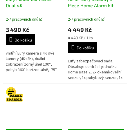
A
A
Dual 4K
Piece Home Alarm Kit
R
R
M
M
bezpečnostní systém
A
A
2-7 pracovních dnů ☑️
2-7 pracovních dnů ☑️
3 490 Kč
4 449 Kč
Měrná
4 449 Kč / 1 ks
Do košíku
cena:
Do košíku
vnitřní Eufy kamera s 4K dvě
kamery (4K+2K), duální
Eufy zabezpečovací sada.
zobrazení zorný úhel 130°,
Obsahuje centrální jednotku
pohyb 360° horizontálně, 75°
Home Base 2, 2x okenní/dveřní
vertikálně noční vidění, 8x
senzor, 1x pohybový senzor, 1x
hybridní zoom zabudovaný
klávesnici pro zaínání/vypínání
mikrofon a...
systému. Jednotka Home Base
2...