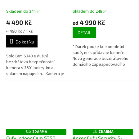
M
M
bezpečnostní kamera s
A
A
vestavěnou baterií a
Skladem do 24h ✅
Skladem do 24h ✅
solární nabíječkou
4 490 Kč
4 990 Kč
od
Měrná
4 490 Kč / 1 ks
DETAIL
cena:
Do košíku
* Dárek pouze ke kompletní
sadě, ne k přídavné kameře.
SoloCam S340je duální
Nová generace bezdrátového
bezdrátová bezpečnostní
domácího zapezpečovacího
kamera s 360° pokrytím a
systému s umělou inteligencí,
solárním napájením. Kamera je
rozlišením 4K a výdrží až půl
vybavena baterií, která pokryje
roku na...
tři měsíce provozu na jedno
nabití....
ZDARMA
ZDARMA
Z
Z
D
D
Eufy Indoor Cam S350
Anker Eufy Security 5-