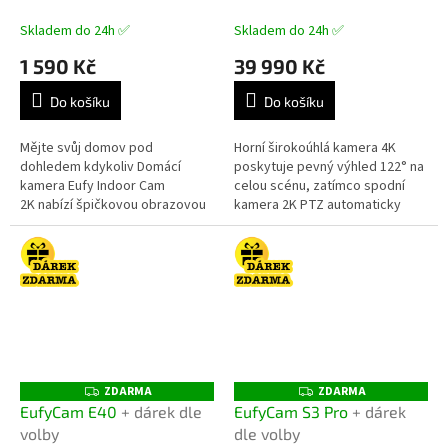
Bezpečnostní NVR PoE
A
systém
Skladem do 24h ✅
Skladem do 24h ✅
1 590 Kč
39 990 Kč
Do košíku
Do košíku
Mějte svůj domov pod
Horní širokoúhlá kamera 4K
dohledem kdykoliv Domácí
poskytuje pevný výhled 122° na
kamera Eufy Indoor Cam
celou scénu, zatímco spodní
2K nabízí špičkovou obrazovou
kamera 2K PTZ automaticky
kvalitu, obousměrnou
zaostří až na vzdálenost 50
komunikaci a široké možnosti
metrů. Když horní kamera
sledování...
detekuje...
ZDARMA
ZDARMA
Z
Z
D
D
EufyCam E40
+ dárek dle
EufyCam S3 Pro
+ dárek
A
A
volby
dle volby
R
R
M
M