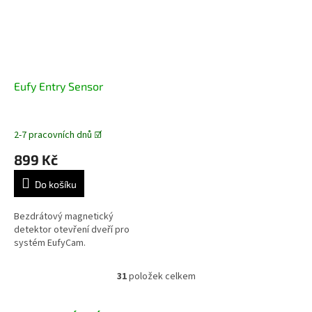
Eufy Entry Sensor
2-7 pracovních dnů ☑️
899 Kč
Do košíku
Bezdrátový magnetický
detektor otevření dveří pro
systém EufyCam.
31
položek celkem
O
v
l