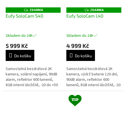
ZDARMA
ZDARMA
Z
Z
D
D
Eufy SoloCam S40
Eufy SoloCam L40
A
A
R
R
M
M
A
A
Skladem do 24h ✅
Skladem do 24h ✅
5 999 Kč
4 999 Kč
Do košíku
Do košíku
Samostatná bezdrátová 2K
Samostatná bezdrátová 2K
kamera, solární napájení, 90dB
kamera, výdrž baterie 120 dní,
alarm, reflektor 600 lumenů,
90dB alarm, reflektor 600
8GB interní úložiště, -20 do +50
lumenů, 8GB interní úložiště, -20
°C, IP67, app Eufy Security
do +50 °C, IP67, app Eufy
Security