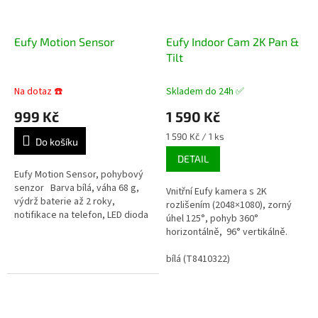
Eufy Motion Sensor
Eufy Indoor Cam 2K Pan &
Tilt
Na dotaz ☎️
Skladem do 24h ✅
999 Kč
1 590 Kč
Měrná
1 590 Kč / 1 ks
Do košíku
cena:
DETAIL
Eufy Motion Sensor, pohybový
senzor Barva bílá, váha 68 g,
Vnitřní Eufy kamera s 2K
výdrž baterie až 2 roky,
rozlišením (2048×1080), zorný
notifikace na telefon, LED dioda
úhel 125°, pohyb 360°
na docházející baterii, vhodný
horizontálně, 96° vertikálně.
do interiéru....
Sensor: 1/2.7“ CMOS, noční
vidění: 8 IR LEDs – 10m, 8x
bílá (T8410322)
zoom,...