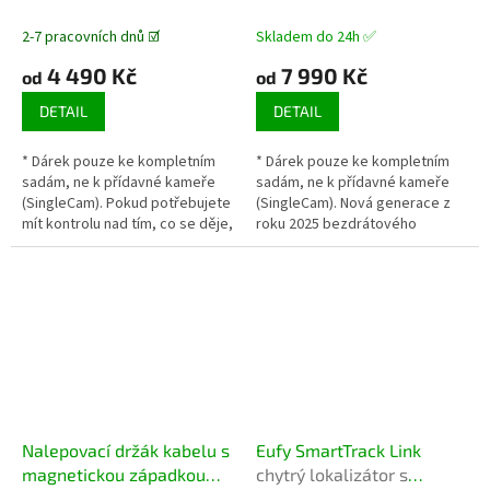
A
A
2-7 pracovních dnů ☑️
Skladem do 24h ✅
4 490 Kč
7 990 Kč
od
od
DETAIL
DETAIL
* Dárek pouze ke kompletním
* Dárek pouze ke kompletním
sadám, ne k přídavné kameře
sadám, ne k přídavné kameře
(SingleCam). Pokud potřebujete
(SingleCam). Nová generace z
mít kontrolu nad tím, co se děje,
roku 2025 bezdrátového
můžete se spolehnout na výkon
domácího zapezpečovacího
IP kamery Anker Eufy E40....
systému s umělou inteligencí,
rozlišením...
Nalepovací držák kabelu s
Eufy SmartTrack Link
magnetickou západkou
chytrý lokalizátor s