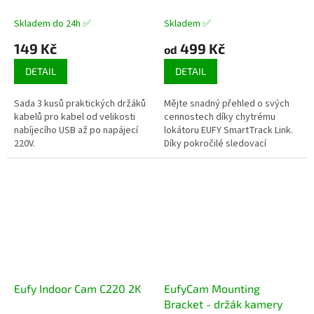
(sada 3 ks)
podporou Apple Najít
Skladem do 24h ✅
Skladem ✅
149 Kč
499 Kč
od
DETAIL
DETAIL
Sada 3 kusů praktických držáků
Mějte snadný přehled o svých
kabelů pro kabel od velikosti
cennostech díky chytrému
nabíjecího USB až po napájecí
lokátoru EUFY SmartTrack Link.
220V.
Díky pokročilé sledovací
technologii Bluetooth najdete
ztracené předměty během
okamžiku....
Eufy Indoor Cam C220 2K
EufyCam Mounting
Bracket - držák kamery