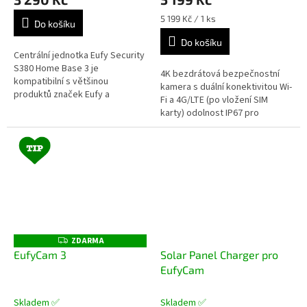
nabíječkou + dárek dle
volby
Měrná
5 199 Kč / 1 ks
Do košíku
cena:
Do košíku
Centrální jednotka Eufy Security
S380 Home Base 3 je
4K bezdrátová bezpečnostní
kompatibilní s většinou
kamera s duální konektivitou Wi-
produktů značek Eufy a
Fi a 4G/LTE (po vložení SIM
představuje perfektní volbu pro
karty) odolnost IP67 pro
monitorování vašeho domova
venkovní použití s extrémním
24/7. Jednotka...
počasím vestavěná baterie
9400mAh...
ZDARMA
Z
D
EufyCam 3
Solar Panel Charger pro
A
EufyCam
R
M
A
Skladem ✅
Skladem ✅