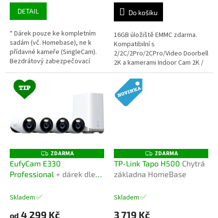
DETAIL
Do košíku
* Dárek pouze ke kompletním
16GB úložiště EMMC zdarma.
sadám (vč. Homebase), ne k
Kompatibilní s
přídavné kameře (SingleCam).
2/2C/2Pro/2CPro/Video Doorbell
Bezdrátový zabezpečovací
2K a kamerami Indoor Cam 2K /
systém s centrální jednotkou. 2
E220.Napájecí adaptér a
x kamery s rozlišením 1080p,
ethernetový kabel nejsou
135°...
součástí...
ZDARMA
ZDARMA
Z
Z
D
D
EufyCam E330
TP-Link Tapo H500
Chytrá
A
A
Professional
+ dárek dle
základna HomeBase
R
R
M
M
volby
A
A
Skladem ✅
Skladem ✅
4 299 Kč
3 719 Kč
od