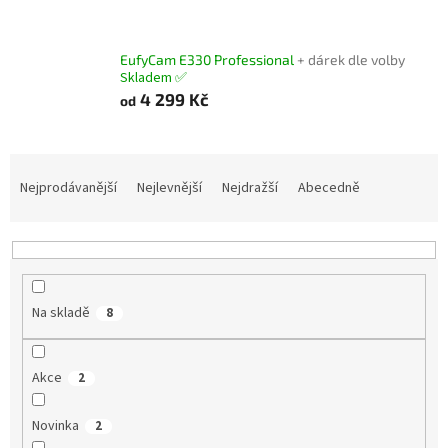
EufyCam E330 Professional
+ dárek dle volby
Skladem ✅
4 299 Kč
od
Ř
a
Nejprodávanější
Nejlevnější
Nejdražší
Abecedně
z
e
n
í
p
Na skladě
8
r
o
d
Akce
2
u
k
Novinka
t
2