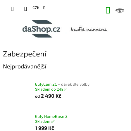
Přejít
na
CZK
NÁKUP
obsah
KOŠÍK
Zabezpečení
Nejprodávanější
EufyCam 2C
+ dárek dle volby
Skladem do 24h ✅
2 490 Kč
od
Eufy HomeBase 2
Skladem ✅
1 999 Kč