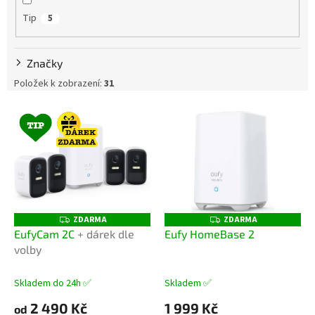
ů
Tip
5
Značky
Položek k zobrazení:
31
V
ý
p
i
s
p
r
o
ZDARMA
ZDARMA
Z
Z
D
D
d
EufyCam 2C
+ dárek dle
Eufy HomeBase 2
A
A
u
volby
R
R
M
M
k
A
A
t
Skladem do 24h ✅
Skladem ✅
ů
2 490 Kč
1 999 Kč
od