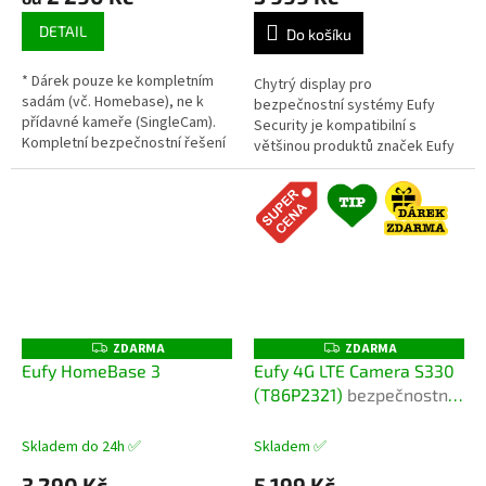
DETAIL
Do košíku
* Dárek pouze ke kompletním
Chytrý display pro
sadám (vč. Homebase), ne k
bezpečnostní systémy Eufy
přídavné kameře (SingleCam).
Security je kompatibilní s
Kompletní bezpečnostní řešení
většinou produktů značek Eufy
pro dům, chatu i firemní
a představuje perfektní volbu
prostory. Sada eufy C35 nabízí...
pro monitorování vašeho
domova 24/7....
ZDARMA
ZDARMA
Z
Z
D
D
Eufy HomeBase 3
Eufy 4G LTE Camera S330
A
A
(T86P2321)
bezpečnostní
R
R
M
M
kamera s mobilním
A
A
připojením, vestavěnou
Skladem do 24h ✅
Skladem ✅
baterií a solární
3 290 Kč
5 199 Kč