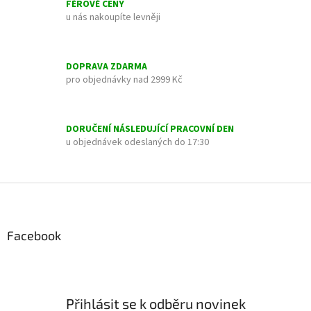
FÉROVÉ CENY
á
u nás nakoupíte levněji
d
a
c
í
DOPRAVA ZDARMA
p
pro objednávky nad 2999 Kč
r
v
k
y
DORUČENÍ NÁSLEDUJÍCÍ PRACOVNÍ DEN
v
u objednávek odeslaných do 17:30
ý
p
i
Z
s
á
u
p
a
Facebook
t
í
Přihlásit se k odběru novinek