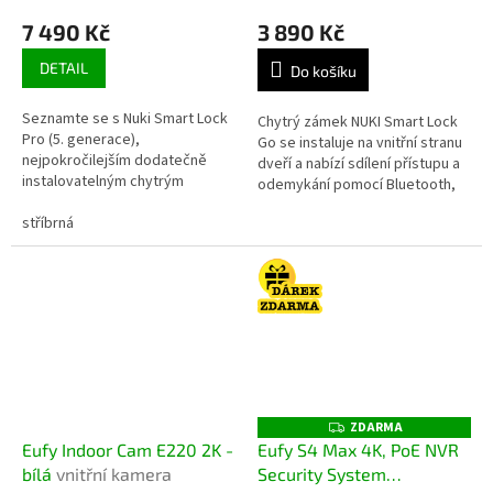
7 490 Kč
3 890 Kč
DETAIL
Do košíku
Seznamte se s Nuki Smart Lock
Chytrý zámek NUKI Smart Lock
Pro (5. generace),
Go se instaluje na vnitřní stranu
nejpokročilejším dodatečně
dveří a nabízí sdílení přístupu a
instalovatelným chytrým
odemykání pomocí Bluetooth,
zámkem, který nabízí naprosté
ovládaní přes Bluetooth,
pohodlí a vytříbený design.
stříbrná
podporu Android, Windows a...
Užijte si snadný...
ZDARMA
Z
D
Eufy Indoor Cam E220 2K -
Eufy S4 Max 4K, PoE NVR
A
bílá
vnitřní kamera
Security System
R
M