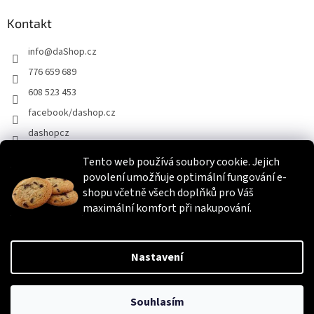
Kontakt
info
@
daShop.cz
776 659 689
608 523 453
facebook/dashop.cz
dashopcz
Tento web používá soubory cookie. Jejich
povolení umožňuje optimální fungování e-
Heureka.cz
Zboží.cz
Srovnáme.cz
shopu včetně všech doplňků pro Váš
maximální komfort při nakupování.
Vytvořil Shoptet
Nastavení
Copyright 2026
daShop.cz
. Všechna práva vyhrazena.
Upravit
Souhlasím
nastavení cookies