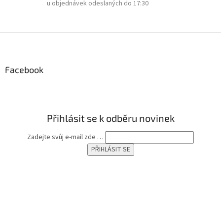
u objednávek odeslaných do 17:30
i
s
u
Z
á
p
a
Facebook
t
í
Přihlásit se k odběru novinek
Zadejte svůj e-mail zde …