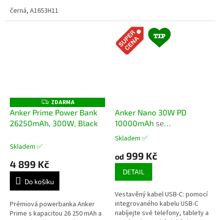
pokročilou technologií PowerIQ
3.0, která poskytuje výkon 22,5
černá, A1653H11
W. Skládací...
ZDARMA
Z
D
Anker Prime Power Bank
Anker Nano 30W PD
A
26250mAh, 300W, Black
10000mAh
se
R
M
zabudovaným USB-C
A
Skladem ✅
Průměrné
kabelem
Skladem ✅
hodnocení
999 Kč
od
produktu
4 899 Kč
je
DETAIL
5,0
Do košíku
z
Vestavěný kabel USB-C: pomocí
5
integrovaného kabelu USB-C
Prémiová powerbanka Anker
hvězdiček.
nabíjejte své telefony, tablety a
Prime s kapacitou 26 250 mAh a