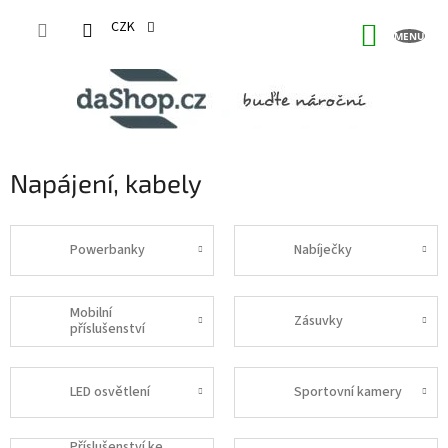
Přejít
na
CZK
NÁKUP
obsah
KOŠÍK
Napájení, kabely
Powerbanky
Nabíječky
Mobilní
Zásuvky
příslušenství
LED osvětlení
Sportovní kamery
Příslušenství ke