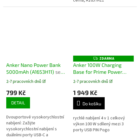
95 × 51 × 32,4 mm, 245 g
černá, A1657H11
ZDARMA
Z
D
Anker Nano Power Bank
Anker 100W Charging
A
5000mAh (A1653H11)
se
Base for Prime Power
R
M
zabudovaným USB-C
Bank, A1902311
nabíjecí
A
2-7 pracovních dnů ☑️
2-7 pracovních dnů ☑️
Průměrné
Průměrné
konektorem
základna s optimálním
hodnocení
hodnocení
799 Kč
1 949 Kč
nabíjecím výkonem pro
produktu
produktu
modely Anker Prime
je
je
DETAIL
Do košíku
5,0
5,0
Power Bank
z
z
Dvouportové vysokorychlostní
5
5
rychlé nabíjení 4 v 1 celkový
nabíjení: Zažijte
hvězdiček.
hvězdiček.
výkon 100 W sdílený mezi 3
vysokorychlostní nabíjení s
porty USB PIN Pogo
duálními porty USB-C a