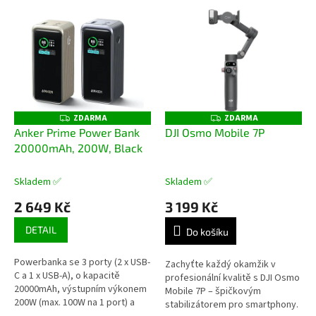
V
ý
p
i
s
p
r
o
ZDARMA
ZDARMA
Z
Z
D
D
d
Anker Prime Power Bank
DJI Osmo Mobile 7P
A
A
u
20000mAh, 200W, Black
R
R
M
M
k
A
A
t
Skladem ✅
Skladem ✅
ů
2 649 Kč
3 199 Kč
DETAIL
Do košíku
Powerbanka se 3 porty (2 x USB-
Zachyťte každý okamžik v
C a 1 x USB-A), o kapacitě
profesionální kvalitě s DJI Osmo
20000mAh, výstupním výkonem
Mobile 7P – špičkovým
200W (max. 100W na 1 port) a
stabilizátorem pro smartphony.