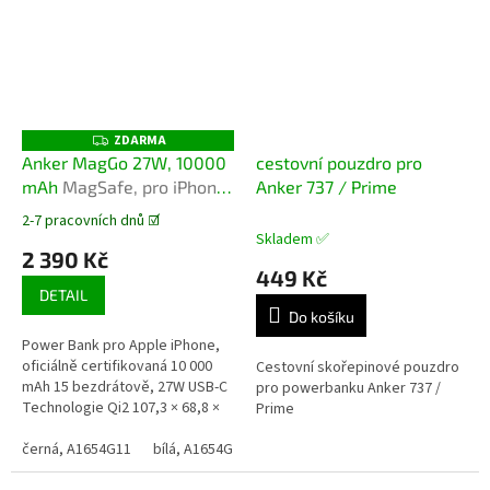
ZDARMA
Z
D
Anker MagGo 27W, 10000
cestovní pouzdro pro
A
mAh
MagSafe, pro iPhone
Anker 737 / Prime
R
M
12 a novější, s displejem
A
2-7 pracovních dnů ☑️
Průměrné
Skladem ✅
hodnocení
2 390 Kč
produktu
449 Kč
je
DETAIL
5,0
Do košíku
z
Power Bank pro Apple iPhone,
5
oficiálně certifikovaná 10 000
Cestovní skořepinové pouzdro
hvězdiček.
mAh 15 bezdrátově, 27W USB-C
pro powerbanku Anker 737 /
Technologie Qi2 107,3 × 68,8 ×
Prime
19,8 mm, 245 g
černá, A1654G11
bílá, A1654G21