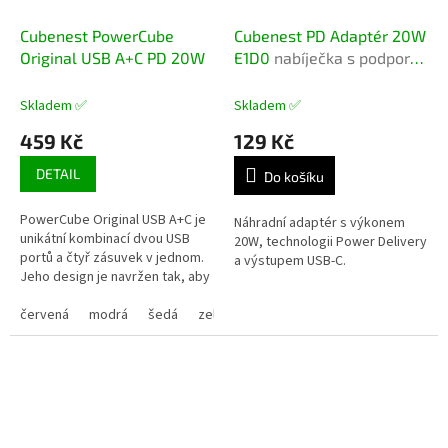
Cubenest PowerCube
Cubenest PD Adaptér 20W
Original USB A+C PD 20W
E1D0
nabíječka s podporou
Power Delivery
Skladem ✅
Skladem ✅
459 Kč
129 Kč
DETAIL
Do košíku
PowerCube Original USB A+C je
Náhradní adaptér s výkonem
unikátní kombinací dvou USB
20W, technologii Power Delivery
portů a čtyř zásuvek v jednom.
a výstupem USB-C.
Jeho design je navržen tak, aby
zásuvky na sebe navzájem
neblokovaly, a tak můžete...
červená
modrá
šedá
zelená