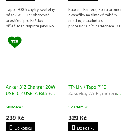
Tapo L900-5 chytrý světelný
Kapesní kamera, která promění
pásek Wi-Fi. Plnobarevné
okamžiky na filmové záběry —
prostředí pro každou
snadno, stabilně a s
příležitost. Naplňte jakoukoli
profesionálním nádechem. DJI
místnost svého domu více než
Osmo Pocket 3 spojuje kapesní
16 miliony zářivých barev, teplé
rozměry s pokročilou tvorbou
bílé nebo...
videa:...
Anker 312 Charger 20W
TP-LINK Tapo P110
USB-C / USB-A Bílá
+
Zásuvka, Wi-Fi, měření
kabel USB-C
spotřeby, dálkové
ovládání, hlasové
Skladem ✅
Skladem ✅
ovládání, plánování,
239 Kč
329 Kč
kompaktní
Do košíku
Do košíku