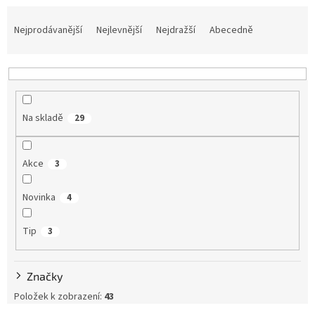
Ř
a
Nejprodávanější
Nejlevnější
Nejdražší
Abecedně
z
e
n
í
p
Na skladě
29
r
o
d
Akce
3
u
k
Novinka
t
4
ů
Tip
3
Značky
Položek k zobrazení:
43