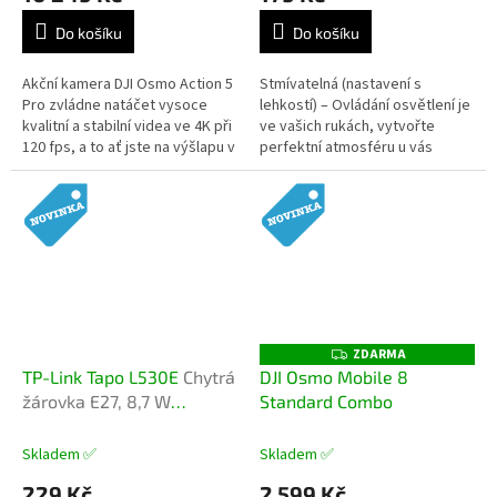
Do košíku
Do košíku
Akční kamera DJI Osmo Action 5
Stmívatelná (nastavení s
Pro zvládne natáčet vysoce
lehkostí) – Ovládání osvětlení je
kvalitní a stabilní videa ve 4K při
ve vašich rukách, vytvořte
120 fps, a to ať jste na výšlapu v
perfektní atmosféru u vás
horách, krotíte vlny na surfu,
doma, kdykoli. Stmívatelná
sjíždíte kopce na...
(nastavení pro vaše...
ZDARMA
Z
D
TP-Link Tapo L530E
Chytrá
DJI Osmo Mobile 8
A
žárovka E27, 8,7 W
Standard Combo
R
M
vícebarevná RGB 1 ks
A
Skladem ✅
Skladem ✅
229 Kč
2 599 Kč