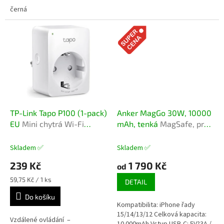
Smart Digital Display.
Díky tříosé stabilizaci DJI 7.
černá
generace, ActiveTrack 7.0...
TP-Link Tapo P100 (1-pack)
Anker MagGo 30W, 10000
EU
Mini chytrá Wi-Fi
mAh, tenká
MagSafe, pro
zásuvka
iPhone 12 a novější
Skladem ✅
Skladem ✅
239 Kč
1 790 Kč
od
Měrná
59,75 Kč / 1 ks
DETAIL
cena:
Do košíku
Kompatibilita: iPhone řady
15/14/13/12 Celková kapacita:
Vzdálené ovládání –