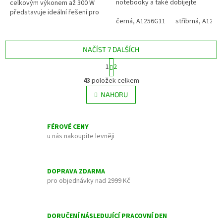
notebooky a také dobíjejte
celkovým výkonem až 300 W
powerbanku, abyste splnili
představuje ideální řešení pro
všechny své potřeby nabíjení....
černá, A1256G11
stříbrná, A125
náročné uživatele, kteří
potřebují nabíjet i...
NAČÍST 7 DALŠÍCH
S
1
2
t
O
r
43
položek celkem
v
á
l
NAHORU
n
á
k
d
o
v
a
FÉROVÉ CENY
á
c
u nás nakoupíte levněji
n
í
í
p
r
v
DOPRAVA ZDARMA
k
pro objednávky nad 2999 Kč
y
v
ý
DORUČENÍ NÁSLEDUJÍCÍ PRACOVNÍ DEN
p