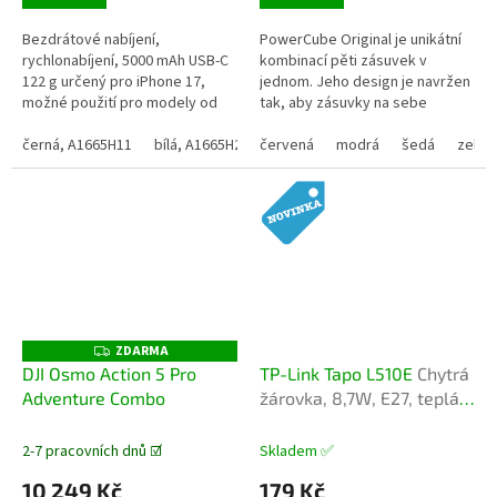
Bezdrátové nabíjení,
PowerCube Original je unikátní
rychlonabíjení, 5000 mAh USB-C
kombinací pěti zásuvek v
122 g určený pro iPhone 17,
jednom. Jeho design je navržen
možné použití pro modely od
tak, aby zásuvky na sebe
iPhone 12 Powerbanka Anker
navzájem neblokovaly, a tak
Nano je praktický...
černá, A1665H11
bílá, A1665H21
můžete využít všechny
červená
zlatá, A1665
modrá
šedá
zelen
zásuvky...
ZDARMA
Z
D
DJI Osmo Action 5 Pro
TP-Link Tapo L510E
Chytrá
A
Adventure Combo
žárovka, 8,7W, E27, teplá
R
M
bílá
A
2-7 pracovních dnů ☑️
Skladem ✅
10 249 Kč
179 Kč