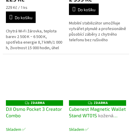
Měrná
229 Kč / 1 ks
Do košíku
cena:
Do košíku
Mobilní stabilizátor umožňuje
vytvářet plynulé a profesionálně
Chytrá Wi-Fi žárovka, teplota
působící záběry z chytrého
barev 2 500 K ~ 6 500 K,
telefonu bez rušivého
spotřeba energie 8,7 kWh/1 000
roztřesení. Kompaktní
h, životnost 15 000 hodin, úhel
konstrukce a intuitivní ovládání
paprsku 220°, dálkové a hlasové
zajišťují...
ovládání, nastavitelný...
ZDARMA
ZDARMA
Z
Z
D
D
DJI Osmo Pocket 3 Creator
Cubenest Magnetic Wallet
A
A
Combo
Stand WT01S
kožená
R
R
M
M
magnetická peněženka a
A
A
stojan
Skladem ✅
Skladem ✅