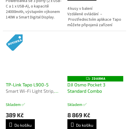
Powerbanka se 3 porty (2 x USB-
C a 1 x USB-A), o kapacitě
4 kusy v balení
24000mAh, výstupním výkonem
Vzdálené ovládání –
140W a Smart Digital Display.
Prostřednictvím aplikace Tapo
můžete připojená zařízení
okamžitě zapnout / vypnout, ať
jste kdekoli. Plán...
ZDARMA
Z
D
TP-Link Tapo L900-5
DJI Osmo Pocket 3
A
Smart Wi-Fi Light Strip,
Standard Combo
R
M
5m
A
Skladem ✅
Skladem ✅
389 Kč
8 869 Kč
Do košíku
Do košíku