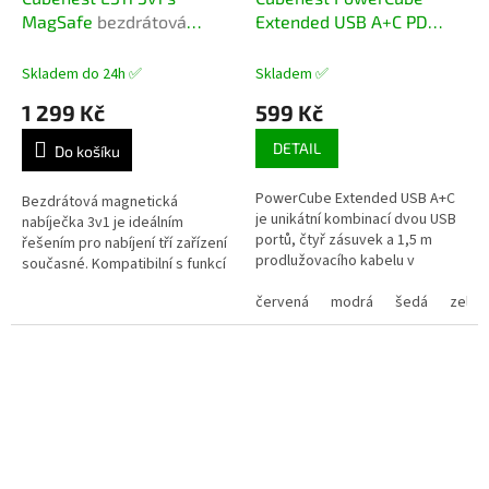
MagSafe
bezdrátová
Extended USB A+C PD
magnetická nabíječka
20W
s prodlužovacím
kabelem
Skladem do 24h ✅
Skladem ✅
1 299 Kč
599 Kč
DETAIL
Do košíku
PowerCube Extended USB A+C
Bezdrátová magnetická
je unikátní kombinací dvou USB
nabíječka 3v1 je ideálním
portů, čtyř zásuvek a 1,5 m
řešením pro nabíjení tří zařízení
prodlužovacího kabelu v
současné. Kompatibilní s funkcí
jednom. Jeho design je navržen
MagSafe. Podporuje
tak, aby zásuvky na sebe
červená
modrá
šedá
zelen
rychlonabíjení Apple Watch. ...
navzájem...