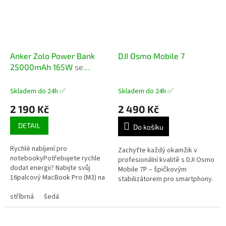
Anker Zolo Power Bank
DJI Osmo Mobile 7
25000mAh 165W
se
zabudovaným USB-C
kabelem
Skladem do 24h ✅
Skladem do 24h ✅
2 190 Kč
2 490 Kč
DETAIL
Do košíku
Rychlé nabíjení pro
Zachyťte každý okamžik v
notebookyPotřebujete rychle
profesionální kvalitě s DJI Osmo
dodat energii? Nabijte svůj
Mobile 7P – špičkovým
16palcový MacBook Pro (M3) na
stabilizátorem pro smartphony.
50 % za 33 minut nebo iPhone
Díky tříosé stabilizaci DJI 7.
16 na 50% za 25 minut, ať už
stříbrná
šedá
generace, ActiveTrack 7.0 a...
dojíždíte do...