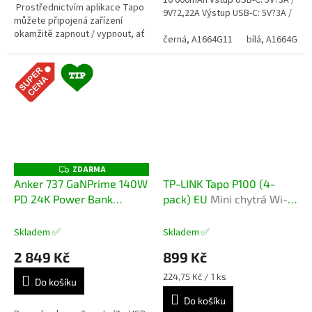
10 000mAh Vstup USB-C: 5V?3A /
Prostřednictvím aplikace Tapo
9V?2,22A Výstup USB-C: 5V?3A /
můžete připojená zařízení
9V?3A Bezdrátový výstup: 15W
okamžitě zapnout / vypnout, ať
Max Celkový výstup:...
černá, A1664G11
bílá, A1664G21
jste kdekoli. Plán –
Přednastavte si plán...
ZDARMA
Z
D
Anker 737 GaNPrime 140W
TP-LINK Tapo P100 (4-
A
PD 24K Power Bank
pack) EU
Mini chytrá Wi-Fi
R
M
A1289011
zásuvka
A
Skladem ✅
Skladem ✅
2 849 Kč
899 Kč
Měrná
224,75 Kč / 1 ks
Do košíku
cena:
Do košíku