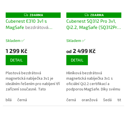
ZDARMA
ZDARMA
Z
Z
D
D
Cubenest E310 3v1 s
Cubenest SQ312 Pro 3v1,
A
A
MagSafe
bezdrátová
Qi2.2, MagSafe (SQ312Pro)
R
R
M
M
magnetická nabíječka
skládací bezdrátová
A
A
magnetická nabíječka
Skladem ✅
Skladem ✅
1 299 Kč
2 499 Kč
od
DETAIL
DETAIL
Plastová bezdrátová
Hliníková bezdrátová
magnetická nabíječka 3v1 je
magnetická nabíječka 3v1 s
ideálním řešením pro nabíjení tří
oficiální Qi2.2 certifikací a
zařízení současné. Tato
podporou MagSafe. Díky svému
univerzální a kompaktní
elegantnímu designu a dvěma
nabíječka je kompatibilní s
bílá
černá
kloubům ji můžete snadno složit
černá
oranžová
šedá
titan
funkcí MagSafe....
a vzít...