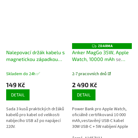
ZDARMA
Z
D
Nalepovací držák kabelu s
Anker MagGo 35W, Apple
A
magnetickou západkou
Watch, 10000 mAh
se
R
M
(sada 3 ks)
zabudovaným USB-C
A
kabelem a nabíjením pro
Skladem do 24h ✅
2-7 pracovních dnů ☑️
Apple Watch
149 Kč
2 490 Kč
DETAIL
DETAIL
Sada 3 kusů praktických držáků
Power Bank pro Apple Watch,
kabelů pro kabel od velikosti
oficiálně certifikovaná 10 000
nabíjecího USB až po napájecí
mAh,vestavěný USB-C kabel
220V.
30W USB-C + 5W nabíjení Apple
Watch Technologie Power IQ 3.0