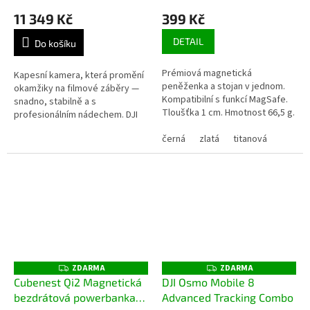
11 349 Kč
399 Kč
DETAIL
Do košíku
Prémiová magnetická
Kapesní kamera, která promění
peněženka a stojan v jednom.
okamžiky na filmové záběry —
Kompatibilní s funkcí MagSafe.
snadno, stabilně a s
Tloušťka 1 cm. Hmotnost 66,5 g.
profesionálním nádechem. DJI
Vyrobena z veganské kůže.
Osmo Pocket 3 spojuje kapesní
černá
zlatá
titanová
rozměry s pokročilou tvorbou
videa:...
ZDARMA
ZDARMA
Z
Z
D
D
Cubenest Qi2 Magnetická
DJI Osmo Mobile 8
A
A
bezdrátová powerbanka
Advanced Tracking Combo
R
R
M
M