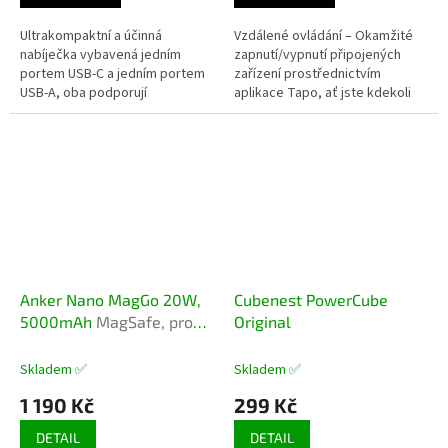
Ultrakompaktní a účinná
Vzdálené ovládání – Okamžité
nabíječka vybavená jedním
zapnutí/vypnutí připojených
portem USB-C a jedním portem
zařízení prostřednictvím
USB-A, oba podporují
aplikace Tapo, ať jste kdekoli
technologie PowerIQ a
Plán – Přednastavení kalendáře
PowerDelivery. Nabízí současné
pro automatickou správu
nabíjení dvou zařízení,...
zařízení...
Anker Nano MagGo 20W,
Cubenest PowerCube
5000mAh
MagSafe, pro
Original
iPhone 12 a novější
Skladem ✅
Skladem ✅
1 190 Kč
299 Kč
DETAIL
DETAIL