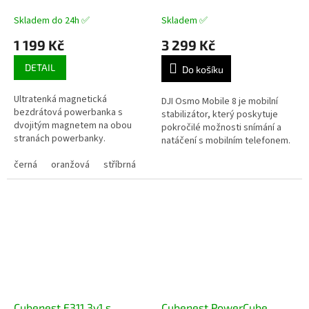
SlimDual 5000 mAh
A
A
SQ1B3D
MagSafe
Skladem do 24h ✅
Skladem ✅
powerbanka z leštěného
1 199 Kč
3 299 Kč
hliníku
DETAIL
Do košíku
Ultratenká magnetická
DJI Osmo Mobile 8 je mobilní
bezdrátová powerbanka s
stabilizátor, který poskytuje
dvojitým magnetem na obou
pokročilé možnosti snímání a
stranách powerbanky.
natáčení s mobilním telefonem.
Kompatibilní s funkcí MagSafe a
Díky plynulému horizontálnímu
standardem Qi2. Možnost
černá
oranžová
stříbrná
otáčení o 360° a 3osého...
nabíjení 2 zařízení...
Cubenest E311 3v1 s
Cubenest PowerCube