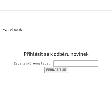
Z
á
p
a
Facebook
t
í
Přihlásit se k odběru novinek
Zadejte svůj e-mail zde …