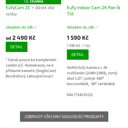
ZDARMA
Z
D
EufyCam 2C
+ dárek dle
Eufy Indoor Cam 2K Pan &
A
volby
Tilt
R
M
A
Skladem do 24h ✅
Skladem do 24h ✅
2 490 Kč
1 590 Kč
od
Měrná
1 590 Kč / 1 ks
DETAIL
cena:
DETAIL
* Dárek pouze ke kompletním
sadám (vč. Homebase), ne k
Vnitřní Eufy kamera s 2K
přídavné kameře (SingleCam).
rozlišením (2048×1080), zorný
Bezdrátový zabezpečovací
úhel 125°, pohyb 360°
systém s centrální jednotkou. 2
horizontálně, 96° vertikálně.
x kamery s rozlišením 1080p,
Sensor: 1/2.7“ CMOS, noční
135°...
vidění: 8 IR LEDs – 10m, 8x
bílá (T8410322)
zoom,...
ZOBRAZIT VŠECHNY SOUVISEJÍCÍ PRODUKTY