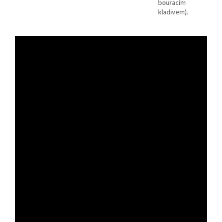
bouracím
kladivem).