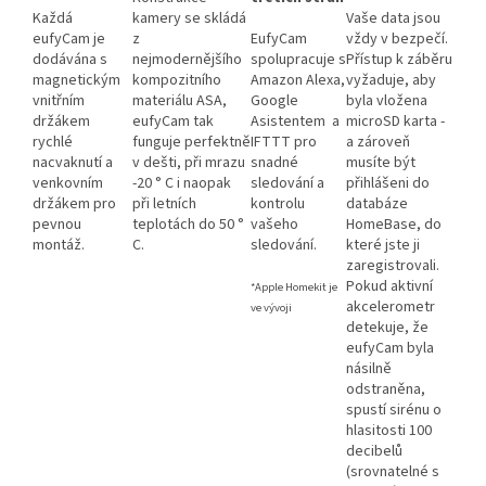
Každá
kamery se skládá
Vaše data jsou
eufyCam je
z
EufyCam
vždy v bezpečí.
dodávána s
nejmodernějšího
spolupracuje s
Přístup k záběru
magnetickým
kompozitního
Amazon Alexa,
vyžaduje, aby
vnitřním
materiálu ASA,
Google
byla vložena
držákem
eufyCam tak
Asistentem a
microSD karta -
rychlé
funguje perfektně
IFTTT pro
a zároveň
nacvaknutí a
v dešti, při mrazu
snadné
musíte být
venkovním
-20 ° C i naopak
sledování a
přihlášeni do
držákem pro
při letních
kontrolu
databáze
pevnou
teplotách do 50 °
vašeho
HomeBase, do
montáž.
C.
sledování.
které jste ji
zaregistrovali.
Pokud aktivní
*Apple Homekit je
akcelerometr
ve vývoji
detekuje, že
eufyCam byla
násilně
odstraněna,
spustí sirénu o
hlasitosti 100
decibelů
(srovnatelné s