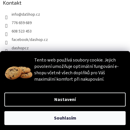
Kontakt
info
@
daShop.cz
776 659 689
608 523 453
facebook/dashop.cz
dashopcz
Tento web používá soubory cookie. Jejich
povolení umožňuje optimální fungování e-
Heureka.cz
Zboží.cz
Srovnáme.cz
shopu včetně všech doplňků pro Váš
maximální komfort při nakupování.
Vytvořil Shoptet
Nastavení
Copyright 2026
daShop.cz
. Všechna práva vyhrazena.
Upravit
Souhlasím
nastavení cookies