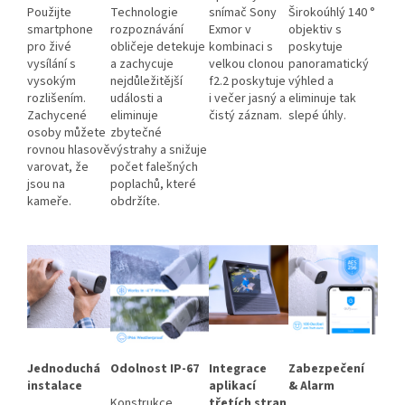
Použijte
Technologie
snímač Sony
Širokoúhlý 140 °
smartphone
rozpoznávání
Exmor v
objektiv s
pro živé
obličeje detekuje
kombinaci s
poskytuje
vysílání s
a zachycuje
velkou clonou
panoramatický
vysokým
nejdůležitější
f2.2 poskytuje
výhled a
rozlišením.
události a
i večer jasný a
eliminuje tak
Zachycené
eliminuje
čistý záznam.
slepé úhly.
osoby můžete
zbytečné
rovnou hlasově
výstrahy a snižuje
varovat, že
počet falešných
jsou na
poplachů, které
kameře.
obdržíte.
Jednoduchá
Odolnost IP-67
Integrace
Zabezpečení
instalace
aplikací
& Alarm
Konstrukce
třetích stran