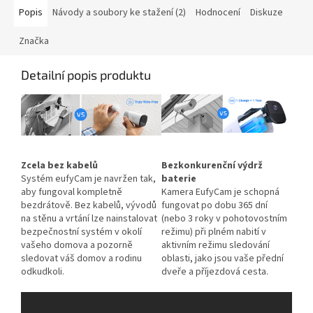
Popis
Návody a soubory ke stažení (2)
Hodnocení
Diskuze
Značka
Detailní popis produktu
Zcela bez kabelů
Bezkonkurenční výdrž
Systém eufyCam je navržen tak,
baterie
aby fungoval kompletně
Kamera EufyCam je schopná
bezdrátově. Bez kabelů, vývodů
fungovat po dobu 365 dní
na stěnu a vrtání lze nainstalovat
(nebo 3 roky v pohotovostním
bezpečnostní systém v okolí
režimu) při plném nabití v
vašeho domova a pozorně
aktivním režimu sledování
sledovat váš domov a rodinu
oblasti, jako jsou vaše přední
odkudkoli.
dveře a příjezdová cesta.