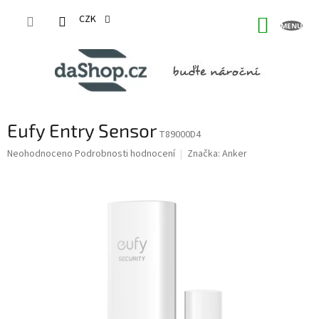
Přejít
na
CZK
NÁKUP
obsah
KOŠÍK
Eufy Entry Sensor
T89000D4
Průměrné
Neohodnoceno
Podrobnosti hodnocení
Značka:
Anker
hodnocení
produktu
je
0,0
z
5
hvězdiček.