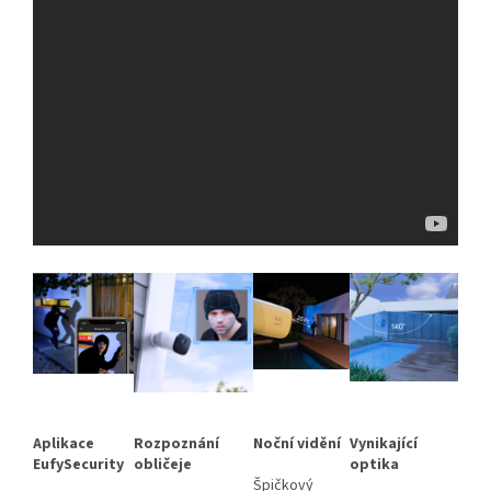
Aplikace
Rozpoznání
Noční vidění
Vynikající
EufySecurity
obličeje
optika
Špičkový