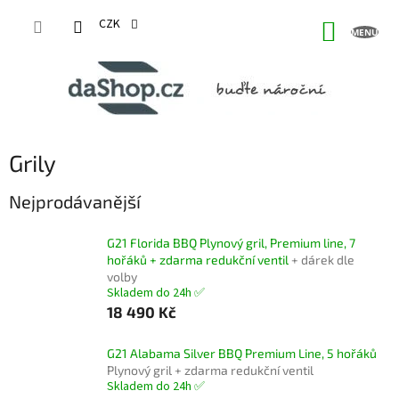
Přejít
na
CZK
NÁKUP
obsah
KOŠÍK
Grily
Nejprodávanější
G21 Florida BBQ Plynový gril, Premium line, 7
hořáků + zdarma redukční ventil
+ dárek dle
volby
Skladem do 24h ✅
18 490 Kč
G21 Alabama Silver BBQ Premium Line, 5 hořáků
Plynový gril + zdarma redukční ventil
Skladem do 24h ✅