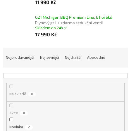
11 990 Kč
G21 Michigan BBQ Premium Line, 6 hořáků
Plynový gril + zdarma redukční ventil
Skladem do 24h ✅
17 990 Kč
Ř
a
Nejprodávanější
Nejlevnější
Nejdražší
Abecedně
z
e
n
í
p
Na skladě
0
r
o
d
Akce
0
u
k
Novinka
t
2