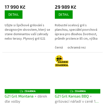
17 990 Kč
29 989 Kč
DETAIL
DETAIL
Užijte si špičkové grilování s
Robustní ocelový gril s
designovým skvostem, který se
planchou, speciální povrchová
stane dominantou vaší zahrady
úprava pro dlouhou životnost,
nebo terasy. Plynový gril G21
průměr prstence 85 cm, výška
Michigan BBQ Premium
grilu 100,5 cm, prostor na
Line se 6...
ukládání dřeva, dvojitý plášť. V...
černá
ochranná rez
ZDARMA
ZDARMA
Z
Z
D
D
G21 Gril Montana
+ dárek
G21 Gril Kansas BBQ
+
A
A
dle volby
grilovací nářadí v ceně 199
R
R
M
M