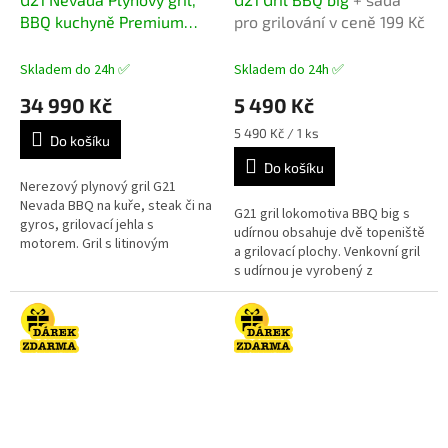
A
A
BBQ kuchyně Premium
pro grilování v ceně 199 Kč
R
R
M
M
Line 8 hořáků + zdarma
A
A
redukční ventil
+ dárek dle
Skladem do 24h ✅
Skladem do 24h ✅
volby
34 990 Kč
5 490 Kč
Měrná
5 490 Kč / 1 ks
Do košíku
cena:
Do košíku
Nerezový plynový gril G21
Nevada BBQ na kuře, steak či na
G21 gril lokomotiva BBQ big s
gyros, grilovací jehla s
udírnou obsahuje dvě topeniště
motorem. Gril s litinovým
a grilovací plochy. Venkovní gril
roštem, teploměrem a bočním
s udírnou je vyrobený z
hořákem, dohromady 8 hořáků
ocelového plechu, který je
(8 x 4kW),...
opatřen černým ohnivzdorným...