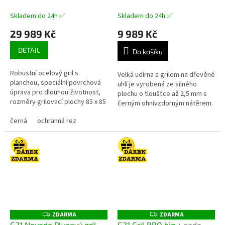
Kč
A
A
Skladem do 24h ✅
Skladem do 24h ✅
29 989 Kč
9 989 Kč
DETAIL
Do košíku
Robustní ocelový gril s
Velká udírna s grilem na dřevěné
planchou, speciální povrchová
uhlí je vyrobená ze silného
úprava pro dlouhou životnost,
plechu o tloušťce až 2,5 mm s
rozměry grilovací plochy 85 x 85
černým ohnivzdorným nátěrem.
cm, výška grilu 90,5 cm, prostor
S důmyslným systémem
na ukládání dřeva, dvojitý...
černá
ochranná rez
regulace vzduchu,
vestavěným...
ZDARMA
ZDARMA
Z
Z
D
D
G21 Nevada Plynový gril,
G21 Gril BBQ big
+ sada