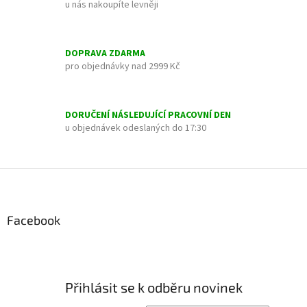
u nás nakoupíte levněji
d
a
c
í
DOPRAVA ZDARMA
p
pro objednávky nad 2999 Kč
r
v
k
y
DORUČENÍ NÁSLEDUJÍCÍ PRACOVNÍ DEN
v
u objednávek odeslaných do 17:30
ý
p
i
Z
s
á
u
p
a
Facebook
t
í
Přihlásit se k odběru novinek