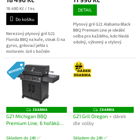
Měrná
18 490 Kč / 1 ks
DETAIL
cena:
Do košíku
Plynový gril G21 Alabama Black
BBQ Premium Line je ideální
Nerezový plynový gril G21
volba pro každého, kdo hledá
Florida BBQ na kuře, steak či na
odolný, výkonný a stylový
gyros, grilovací jehla s
zahradní gril. Celonerezové
motorem. Gril s bočním
tělo v kombinaci...
hořákem, dohromady 7 hořáků
(7 x 4 kW), systém Flame Tamer.
Úložné...
ZDARMA
ZDARMA
Z
Z
D
D
G21 Michigan BBQ
G21 Gril Oregon
+ dárek
A
A
Premium Line, 6 hořáků
dle volby
R
R
M
M
Plynový gril + zdarma
A
A
redukční ventil
Skladem do 24h ✅
Skladem do 24h ✅