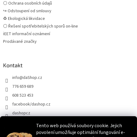
⚪ Ochrana osobních údajů
↪ Odstoupení od smlouvy
♻ Ekologická likvidace
⚪ Řešení spotřebitelských sporů on-line
ℹEET informační oznámení
Prodávané značky
Kontakt
info
@
daShop.cz
776 659 689
608 523 453
facebook/dashop.cz
dashopcz
Tento web používá soubory cookie. Jejich
povolení umožňuje optimální fungování e-
Heureka.cz
Zboží.cz
Srovnáme.cz