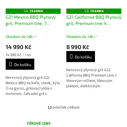
ZDARMA
ZDARMA
Z
Z
D
D
G21 Mexico BBQ Plynový
G21 California BBQ Plynový
A
A
gril, Premium line, 7
gril, Premium line 4
R
R
M
M
hořáků + zdarma redukční
hořáky + zdarma redukční
A
A
ventil
+ grilovací kámen
ventil
Skladem do 24h ✅
Skladem do 24h ✅
pro grily BBQ v ceně 1590
14 990 Kč
8 990 Kč
Kč
Měrná
14 990 Kč / 1 ks
Do košíku
cena:
Do košíku
Nerezový plynový gril G21
California BBQ Premium Line s
Nerezový plynový gril G21
litinovým roštem, litinovým
Mexico BBQ na kuře, steak, kýtu
plátem, elektrickým
či na gyros, grilovací jehla s
zapalováním, plynovou regulací,
motorem. Zahradní gril s
s bočním hořákem o výkonu
litinovým roštem, teploměrem a
3,15 kW a 3...
bočním hořákem, dohromady
12
položek celkem
O
7...
v
l
FÉROVÉ CENY
á