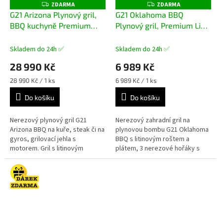
ZDARMA
ZDARMA
Z
Z
D
D
G21 Arizona Plynový gril,
G21 Oklahoma BBQ
A
A
BBQ kuchyně Premium
Plynový gril, Premium Line
R
R
M
M
Line 6 hořáků + zdarma
3 hořáky + zdarma
A
A
redukční ventil
+ dárek dle
redukční ventil
+ sada pro
Skladem do 24h ✅
Skladem do 24h ✅
volby
grilování v ceně 199 Kč
28 990 Kč
6 989 Kč
Měrná
Měrná
28 990 Kč / 1 ks
6 989 Kč / 1 ks
cena:
cena:
Do košíku
Do košíku
Nerezový plynový gril G21
Nerezový zahradní gril na
Arizona BBQ na kuře, steak či na
plynovou bombu G21 Oklahoma
gyros, grilovací jehla s
BBQ s litinovým roštem a
motorem. Gril s litinovým
plátem, 3 nerezové hořáky s
roštem a bočním hořákem,
elektrickým zapalováním, výkon
dohromady 6 hořáků (6 x 4 kW),
3 x 3,5 kW, systém Flame
systém...
Tamer....