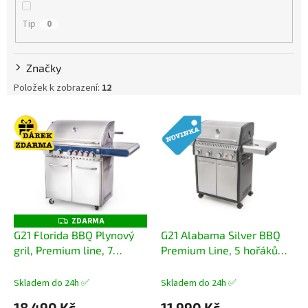
ů
Tip
0
Značky
Položek k zobrazení:
12
V
ý
p
i
s
p
r
o
ZDARMA
Z
D
d
G21 Florida BBQ Plynový
G21 Alabama Silver BBQ
A
u
gril, Premium line, 7
Premium Line, 5 hořáků
R
M
k
hořáků + zdarma redukční
Plynový gril + zdarma
A
t
ventil
+ dárek dle volby
redukční ventil
Skladem do 24h ✅
Skladem do 24h ✅
ů
18 490 Kč
11 990 Kč