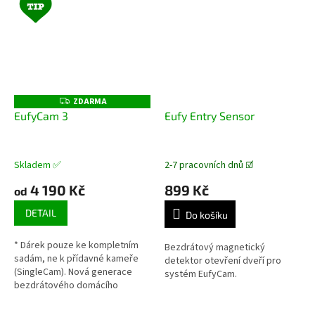
ZDARMA
Z
D
EufyCam 3
Eufy Entry Sensor
A
R
M
A
Skladem ✅
2-7 pracovních dnů ☑️
4 190 Kč
899 Kč
od
DETAIL
Do košíku
* Dárek pouze ke kompletním
Bezdrátový magnetický
sadám, ne k přídavné kameře
detektor otevření dveří pro
(SingleCam). Nová generace
systém EufyCam.
bezdrátového domácího
zapezpečovacího systému s
umělou inteligencí, rozlišením