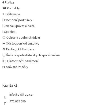
♦ Platba
☎ Kontakty
☓ Reklamace
ℹ Obchodní podmínky
ℹ Jak nakupovat a další..
ℹ Cookies
⚪ Ochrana osobních údajů
↪ Odstoupení od smlouvy
♻ Ekologická likvidace
⚪ Řešení spotřebitelských sporů on-line
ℹEET informační oznámení
Prodávané značky
Kontakt
info
@
daShop.cz
776 659 689