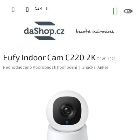
Přejít
na
CZK
NÁKUP
obsah
KOŠÍK
Eufy Indoor Cam C220 2K
T8W11321
Průměrné
Neohodnoceno
Podrobnosti hodnocení
Značka:
Anker
hodnocení
produktu
je
0,0
z
5
hvězdiček.