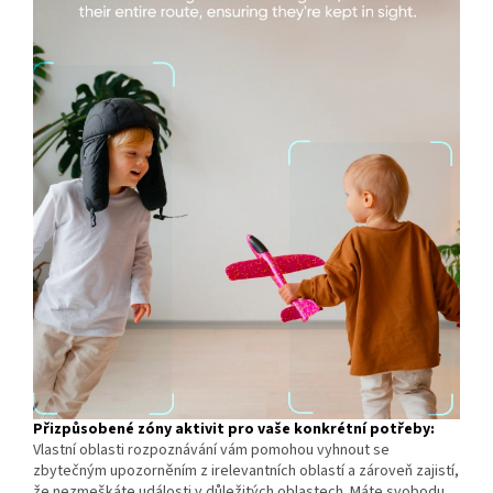
Přizpůsobené zóny aktivit pro vaše konkrétní potřeby:
Vlastní oblasti rozpoznávání vám pomohou vyhnout se
zbytečným upozorněním z irelevantních oblastí a zároveň zajistí,
že nezmeškáte události v důležitých oblastech. Máte svobodu