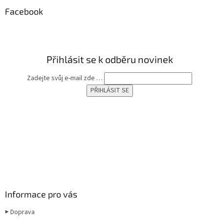
p
a
Facebook
t
í
Přihlásit se k odběru novinek
Zadejte svůj e-mail zde …
Informace pro vás
▶ Doprava