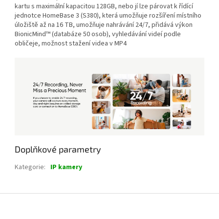
kartu s maximální kapacitou 128GB, nebo jí lze párovat k řídící
jednotce HomeBase 3 (S380), která umožňuje rozšíření místního
úložiště až na 16 TB, umožňuje nahrávání 24/7, přidává výkon
BionicMind™ (databáze 50 osob), vyhledávání videí podle
obličeje, možnost stažení videa v MP4
Doplňkové parametry
Kategorie
:
IP kamery
Z
á