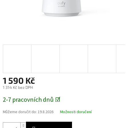
1 590 Kč
1 314 Kč bez DPH
Měrná
2-7 pracovních dnů ☑️
cena:
Můžeme doručit do:
19.8.2026
Možnosti doručení