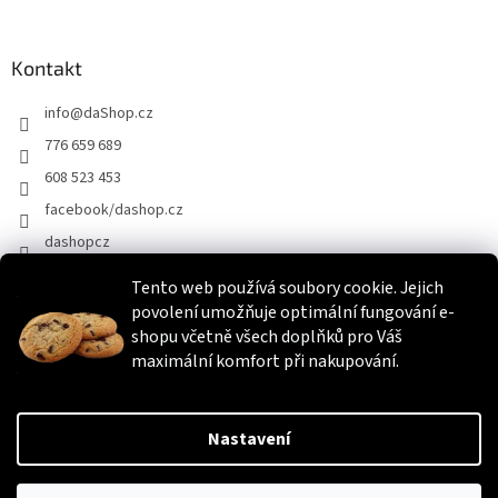
Kontakt
info
@
daShop.cz
776 659 689
608 523 453
facebook/dashop.cz
dashopcz
Tento web používá soubory cookie. Jejich
povolení umožňuje optimální fungování e-
Heureka.cz
Zboží.cz
Srovnáme.cz
shopu včetně všech doplňků pro Váš
maximální komfort při nakupování.
Vytvořil Shoptet
Nastavení
Copyright 2026
daShop.cz
. Všechna práva vyhrazena.
Upravit