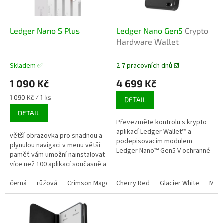
r
u
o
k
d
t
Ledger Nano S Plus
Ledger Nano Gen5
Crypto
u
ů
Hardware Wallet
k
t
Skladem ✅
2-7 pracovních dnů ☑️
ů
1 090 Kč
4 699 Kč
Měrná
1 090 Kč / 1 ks
DETAIL
cena:
DETAIL
Převezměte kontrolu s krypto
aplikací Ledger Wallet™ a
větší obrazovka pro snadnou a
podepisovacím modulem
plynulou navigaci v menu větší
Ledger Nano™ Gen5 V ochranné
paměť vám umožní nainstalovat
fólii, produkt nelze po otevření
více než 100 aplikací současně a
balení vrátit do 14 dnů.
spravovat více než 5500
digitálních aktiv...
černá
růžová
Crimson Magenta
Cherry Red
Ferro Fuchsia
Glacier White
Neptune Blue
Matc