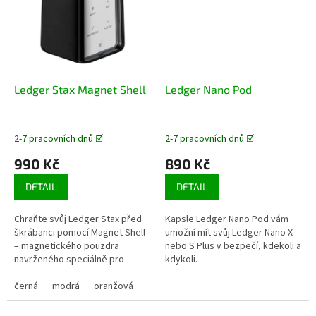
Ledger Stax Magnet Shell
Ledger Nano Pod
2-7 pracovních dnů ☑️
2-7 pracovních dnů ☑️
990 Kč
890 Kč
DETAIL
DETAIL
Chraňte svůj Ledger Stax před
Kapsle Ledger Nano Pod vám
škrábanci pomocí Magnet Shell
umožní mít svůj Ledger Nano X
– magnetického pouzdra
nebo S Plus v bezpečí, kdekoli a
navrženého speciálně pro
kdykoli.
Ledger Stax. Magnet Shell
pevně přilne k vašemu Ledger
černá
modrá
oranžová
Stax díky...