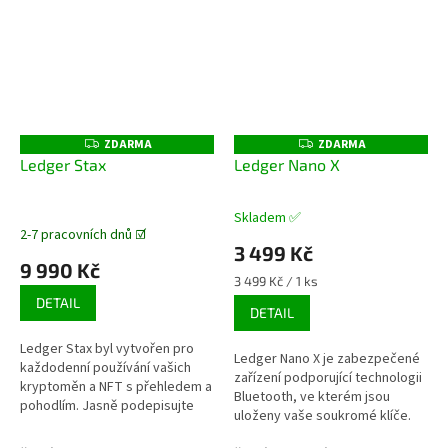
ZDARMA
ZDARMA
Z
Z
D
D
Ledger Stax
Ledger Nano X
A
A
R
R
M
M
A
A
Skladem ✅
Průměrné
2-7 pracovních dnů ☑️
hodnocení
3 499 Kč
produktu
9 990 Kč
je
Měrná
3 499 Kč / 1 ks
5,0
cena:
DETAIL
DETAIL
z
5
Ledger Stax byl vytvořen pro
hvězdiček.
Ledger Nano X je zabezpečené
každodenní používání vašich
zařízení podporující technologii
kryptoměn a NFT s přehledem a
Bluetooth, ve kterém jsou
pohodlím. Jasně podepisujte
uloženy vaše soukromé klíče.
své transakce na první
Mějte jistotu, že všechny vaše
zakřivené dotykové obrazovce