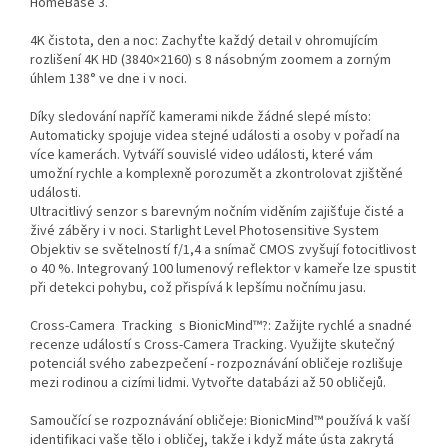
HomeBase 3.
4K čistota, den a noc: Zachyťte každý detail v ohromujícím
rozlišení 4K HD (3840×2160) s 8 násobným zoomem a zorným
úhlem 138° ve dne i v noci.
Díky sledování napříč kamerami nikde žádné slepé místo:
Automaticky spojuje videa stejné události a osoby v pořadí na
více kamerách. Vytváří souvislé video události, které vám
umožní rychle a komplexně porozumět a zkontrolovat zjištěné
události.
Ultracitlivý senzor s barevným nočním viděním zajišťuje čisté a
živé záběry i v noci. Starlight Level Photosensitive System
Objektiv se světelností f/1,4 a snímač CMOS zvyšují fotocitlivost
o 40 %. Integrovaný 100 lumenový reflektor v kameře lze spustit
při detekci pohybu, což přispívá k lepšímu nočnímu jasu.
Cross-Camera Tracking s BionicMind™?: Zažijte rychlé a snadné
recenze událostí s Cross-Camera Tracking. Využijte skutečný
potenciál svého zabezpečení - rozpoznávání obličeje rozlišuje
mezi rodinou a cizími lidmi. Vytvořte databázi až 50 obličejů.
Samoučící se rozpoznávání obličeje: BionicMind™ používá k vaší
identifikaci vaše tělo i obličej, takže i když máte ústa zakrytá