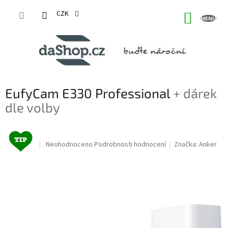
Přejít
na
CZK
NÁKUP
obsah
KOŠÍK
EufyCam E330 Professional
+ dárek
dle volby
Průměrné
Neohodnoceno
Podrobnosti hodnocení
Značka:
Anker
hodnocení
produktu
je
0,0
z
5
hvězdiček.