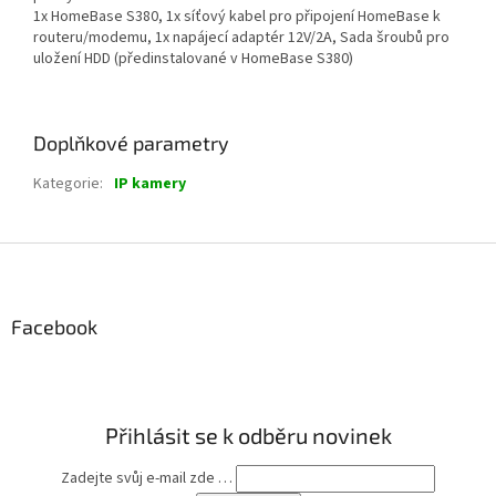
1x HomeBase S380, 1x síťový kabel pro připojení HomeBase k
routeru/modemu, 1x napájecí adaptér 12V/2A, Sada šroubů pro
uložení HDD (předinstalované v HomeBase S380)
Doplňkové parametry
Kategorie
:
IP kamery
Z
á
p
a
Facebook
t
í
Přihlásit se k odběru novinek
Zadejte svůj e-mail zde …