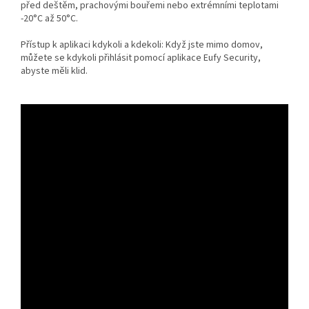
před deštěm, prachovými bouřemi nebo extrémními teplotami
-20°C až 50°C.
Přístup k aplikaci kdykoli a kdekoli: Když jste mimo domov,
můžete se kdykoli přihlásit pomocí aplikace Eufy Security,
abyste měli klid.