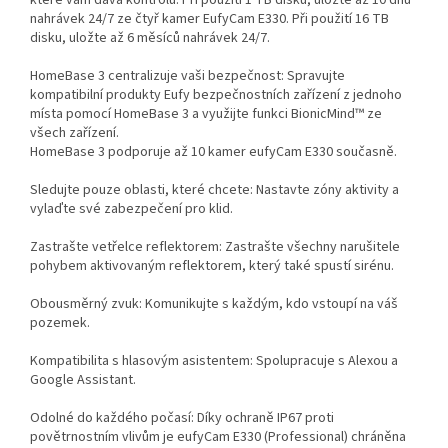
nahrávek 24/7 ze čtyř kamer EufyCam E330. Při použití 16 TB
disku, uložte až 6 měsíců nahrávek 24/7.
HomeBase 3 centralizuje vaši bezpečnost: Spravujte
kompatibilní produkty Eufy bezpečnostních zařízení z jednoho
místa pomocí HomeBase 3 a využijte funkci BionicMind™ ze
všech zařízení.
HomeBase 3 podporuje až 10 kamer eufyCam E330 současně.
Sledujte pouze oblasti, které chcete: Nastavte zóny aktivity a
vylaďte své zabezpečení pro klid.
Zastrašte vetřelce reflektorem: Zastrašte všechny narušitele
pohybem aktivovaným reflektorem, který také spustí sirénu.
Obousměrný zvuk: Komunikujte s každým, kdo vstoupí na váš
pozemek.
Kompatibilita s hlasovým asistentem: Spolupracuje s Alexou a
Google Assistant.
Odolné do každého počasí: Díky ochraně IP67 proti
povětrnostním vlivům je eufyCam E330 (Professional) chráněna