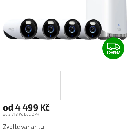
Z
ZDARMA
D
A
R
M
A
od
4 499 Kč
od
3 718 Kč
bez DPH
Měrná
Zvolte variantu
cena: