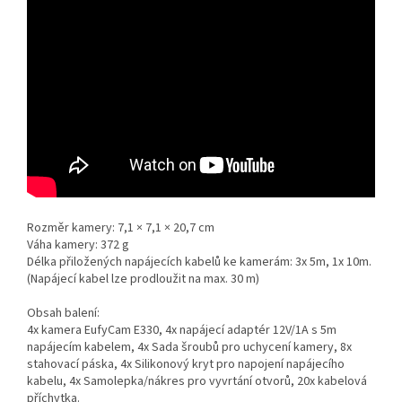
Rozměr kamery: 7,1 × 7,1 × 20,7 cm
Váha kamery: 372 g
Délka přiložených napájecích kabelů ke kamerám: 3x 5m, 1x 10m.
(Napájecí kabel lze prodloužit na max. 30 m)
Obsah balení:
4x kamera EufyCam E330, 4x napájecí adaptér 12V/1A s 5m
napájecím kabelem, 4x Sada šroubů pro uchycení kamery, 8x
stahovací páska, 4x Silikonový kryt pro napojení napájecího
kabelu, 4x Samolepka/nákres pro vyvrtání otvorů, 20x kabelová
příchytka.