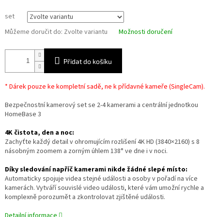
set
Můžeme doručit do:
Zvolte variantu
Možnosti doručení
Přidat do košíku
* Dárek pouze ke kompletní sadě, ne k přídavné kameře (SingleCam).
Bezpečnostní kamerový set se 2-4 kamerami a centrální jednotkou
HomeBase 3
4K čistota, den a noc:
Zachyťte každý detail v ohromujícím rozlišení 4K HD (3840×2160) s 8
násobným zoomem a zorným úhlem 138° ve dne i v noci.
Díky sledování napříč kamerami nikde žádné slepé místo:
Automaticky spojuje videa stejné události a osoby v pořadí na více
kamerách. Vytváří souvislé video události, které vám umožní rychle a
komplexně porozumět a zkontrolovat zjištěné události.
Detailní informace