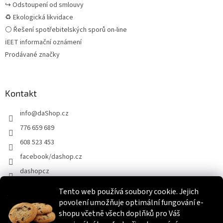
↪ Odstoupení od smlouvy
♻ Ekologická likvidace
⚪ Řešení spotřebitelských sporů on-line
ℹEET informační oznámení
Prodávané značky
Kontakt
info
@
daShop.cz
776 659 689
608 523 453
facebook/dashop.cz
dashopcz
Tento web používá soubory cookie. Jejich
povolení umožňuje optimální fungování e-
Heureka.cz
Zboží.cz
Srovnáme.cz
shopu včetně všech doplňků pro Váš