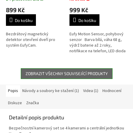
899 Kč
999 Kč
Do košíku
Do košíku
Bezdrátový magnetický
Eufy Motion Sensor, pohybový
detektor otevření dveří pro
senzor Barva bílá, váha 68 g,
systém EufyCam.
výdrž baterie až 2 roky,
notifikace na telefon, LED dioda
na docházející baterii, vhodný
do interiéru....
ZOBRAZIT VŠECHNY SOUVISEJÍCÍ PRODUKTY
Popis
Návody a soubory ke stažení (1)
Videa (1)
Hodnocení
Diskuze
Značka
Detailní popis produktu
Bezpečnostní kamerový set se 4 kamerami a centrální jednotkou