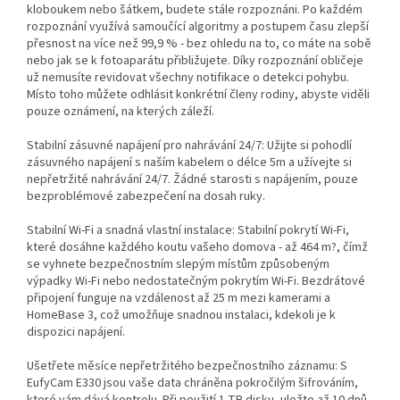
kloboukem nebo šátkem, budete stále rozpoznáni. Po každém
rozpoznání využívá samoučící algoritmy a postupem času zlepší
přesnost na více než 99,9 % - bez ohledu na to, co máte na sobě
nebo jak se k fotoaparátu přibližujete. Díky rozpoznání obličeje
už nemusíte revidovat všechny notifikace o detekci pohybu.
Místo toho můžete odhlásit konkrétní členy rodiny, abyste viděli
pouze oznámení, na kterých záleží.
Stabilní zásuvné napájení pro nahrávání 24/7: Užijte si pohodlí
zásuvného napájení s naším kabelem o délce 5m a užívejte si
nepřetržité nahrávání 24/7. Žádné starosti s napájením, pouze
bezproblémové zabezpečení na dosah ruky.
Stabilní Wi-Fi a snadná vlastní instalace: Stabilní pokrytí Wi-Fi,
které dosáhne každého koutu vašeho domova - až 464 m?, čímž
se vyhnete bezpečnostním slepým místům způsobeným
výpadky Wi-Fi nebo nedostatečným pokrytím Wi-Fi. Bezdrátové
připojení funguje na vzdálenost až 25 m mezi kamerami a
HomeBase 3, což umožňuje snadnou instalaci, kdekoli je k
dispozici napájení.
Ušetřete měsíce nepřetržitého bezpečnostního záznamu: S
EufyCam E330 jsou vaše data chráněna pokročilým šifrováním,
které vám dává kontrolu. Při použití 1 TB disku, uložte až 10 dnů