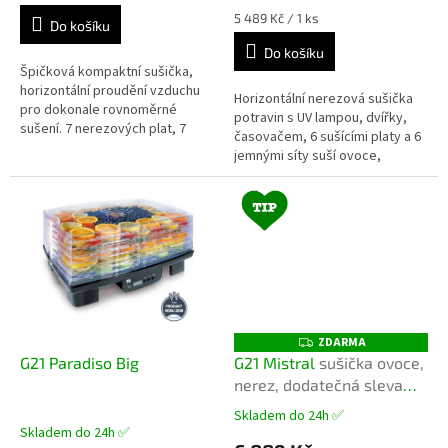
Měrná
5 489 Kč / 1 ks
Do košíku
cena:
Do košíku
Špičková kompaktní sušička,
horizontální proudění vzduchu
Horizontální nerezová sušička
pro dokonale rovnoměrné
potravin s UV lampou, dvířky,
sušení. 7 nerezových plat, 7
časovačem, 6 sušícími platy a 6
jemných vložek, časovač,
jemnými síty suší ovoce,
termostat, automatické vypnutí,
zeleninu i další suroviny
tichý...
naprosto rovnoměrně. Čím vás
ještě...
ZDARMA
Z
D
G21 Paradiso Big
G21 Mistral
sušička ovoce,
A
nerez, dodatečná sleva
R
M
100 Kč v košíku s kódem
A
Skladem do 24h ✅
Průměrné
SUSIME100
Skladem do 24h ✅
hodnocení