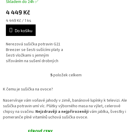
A
Skladem do 24h ✅
Průměrné
hodnocení
4 449 Kč
produktu
je
Měrná
4 449 Kč / 1 ks
5,0
cena:
z
Do košíku
5
hvězdiček.
Nerezová sušička potravin G21
Breezer se šesti sušícími platy a
šesti vložkami s jemným
síťováním na sušení drobných
surovin s horizontálním
způsobem sušení.
5
položek celkem
O
v
l
K čemu je sušička na ovoce?
á
d
Naservíruje vám voňavé jahody v zimě, banánové lupínky k televizi. Ale
a
sušička potravin umí víc. Plátky výborného masa na výlet, celerové
c
chipsy na svačinu.
Nejzdravěji a nejpřirozeněji
vám jablka, švestky i
í
pomeranče plné vitamínů uchová sušička ovoce.
p
r
FÉROVÉ CENY