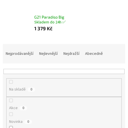
G21 Paradiso Big
Skladem do 24h ✅
1 379 Kč
Ř
a
Nejprodávanější
Nejlevnější
Nejdražší
Abecedně
z
e
n
í
p
Na skladě
0
r
o
d
Akce
0
u
k
Novinka
t
0