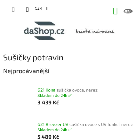
Přejít
na
CZK
NÁKUP
obsah
KOŠÍK
Sušičky potravin
Nejprodávanější
G21 Kona
sušička ovoce, nerez
Skladem do 24h ✅
3 439 Kč
G21 Breezer UV
sušička ovoce s UV funkcí, nerez
Skladem do 24h ✅
5 489 Kč