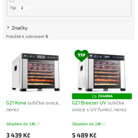
ů
Tip
2
Značky
Položek k zobrazení:
5
V
ý
p
i
s
p
r
o
ZDARMA
Z
D
d
G21 Kona
sušička ovoce,
G21 Breezer UV
sušička
A
u
nerez
ovoce s UV funkcí, nerez
R
M
k
A
t
Skladem do 24h ✅
Skladem do 24h ✅
ů
3 439 Kč
5 489 Kč