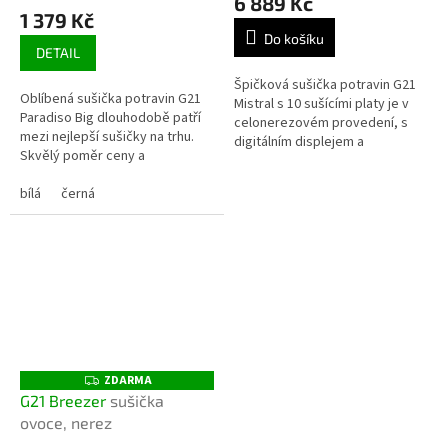
6 889 Kč
produktu
1 379 Kč
je
Do košíku
5,0
DETAIL
z
5
Špičková sušička potravin G21
Oblíbená sušička potravin G21
hvězdiček.
Mistral s 10 sušícími platy je v
Paradiso Big dlouhodobě patří
celonerezovém provedení, s
mezi nejlepší sušičky na trhu.
digitálním displejem a
Skvělý poměr ceny a
časovačem. Nerezová plata
schopností dostane i vás.
můžete umývat v myčce nádobí.
bílá
černá
ZDARMA
Z
D
G21 Breezer
sušička
A
ovoce, nerez
R
M