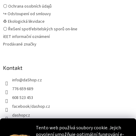
⚪ Ochrana osobních údajů
↪ Odstoupení od smlouvy
♻ Ekologická likvidace
⚪ Řešení spotřebitelských sporů on-line
ℹEET informační oznámení
Prodávané značky
Kontakt
info
@
daShop.cz
776 659 689
608 523 453
facebook/dashop.cz
dashopcz
Tento web používá soubory cookie. Jejich
povolení umožňuje optimální fungování e-
Heureka.cz
Zboží.cz
Srovnáme.cz