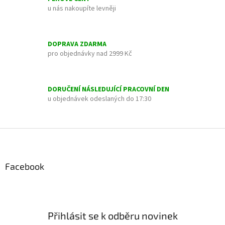
v
u nás nakoupíte levněji
k
y
v
ý
DOPRAVA ZDARMA
p
pro objednávky nad 2999 Kč
i
s
u
DORUČENÍ NÁSLEDUJÍCÍ PRACOVNÍ DEN
u objednávek odeslaných do 17:30
Z
á
p
a
Facebook
t
í
Přihlásit se k odběru novinek