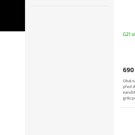
G21 o
690
Obal n
před d
narušit
grilu p