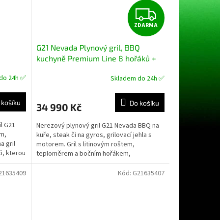
Z
ZDARMA
D
G21 Nevada Plynový gril, BBQ
A
kuchyně Premium Line 8 hořáků +
zdarma redukční ventil
+ dárek dle
R
do 24h ✅
Skladem do 24h ✅
volby
M
 košíku
Do košíku
34 990 Kč
A
il G21
Nerezový plynový gril G21 Nevada BBQ na
m,
kuře, steak či na gyros, grilovací jehla s
a gril
motorem. Gril s litinovým roštem,
i, kterou
teploměrem a bočním hořákem,
dohromady 8 hořáků (8 x 4kW),...
21635409
Kód:
G21635407