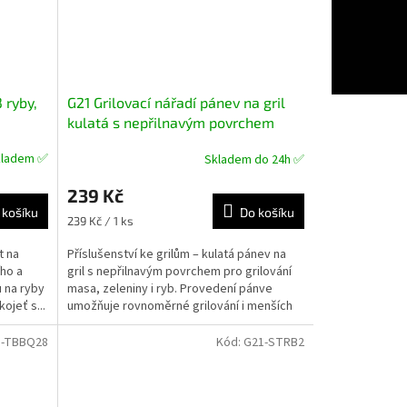
 ryby,
G21 Grilovací nářadí pánev na gril
kulatá s nepřilnavým povrchem
kladem ✅
Skladem do 24h ✅
239 Kč
 košíku
Do košíku
Měrná
239 Kč / 1 ks
cena:
t na
Příslušenství ke grilům – kulatá pánev na
ího a
gril s nepřilnavým povrchem pro grilování
 na ryby
masa, zeleniny i ryb. Provedení pánve
ojeť s...
umožňuje rovnoměrné grilování i menších
kousků...
1-TBBQ28
Kód:
G21-STRB2