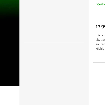
hořá
reduk
17 9
Užijte
skvost
zahrad
Michig