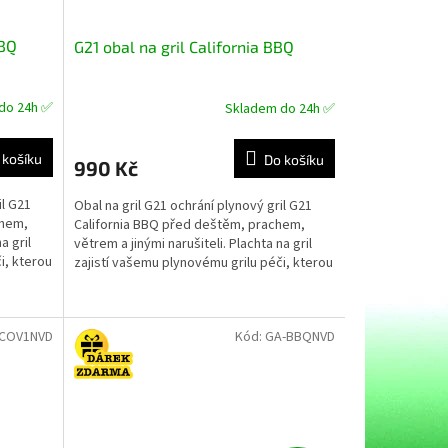
BBQ
G21 obal na gril California BBQ
do 24h ✅
Skladem do 24h ✅
Průměrné
hodnocení
produktu
 košíku
Do košíku
990 Kč
je
5,0
il G21
Obal na gril G21 ochrání plynový gril G21
z
chem,
California BBQ před deštěm, prachem,
5
a gril
větrem a jinými narušiteli. Plachta na gril
hvězdiček.
i, kterou
zajistí vašemu plynovému grilu péči, kterou
si...
-COV1NVD
Kód:
GA-BBQNVD