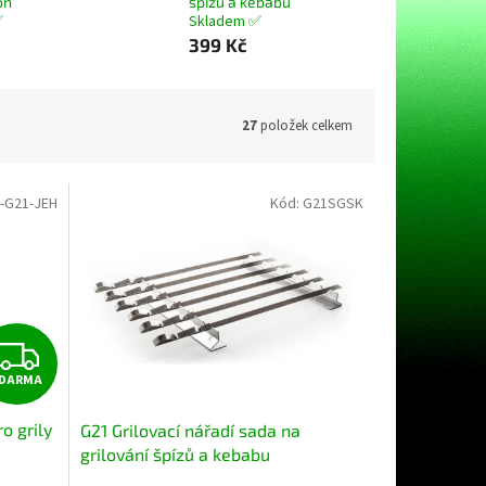
on
špízů a kebabu
✅
Skladem ✅
399 Kč
27
položek celkem
-G21-JEH
Kód:
G21SGSK
Z
DARMA
D
o grily
G21 Grilovací nářadí sada na
A
grilování špízů a kebabu