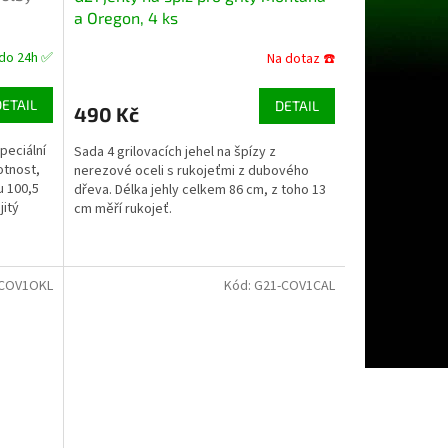
A
a Oregon, 4 ks
R
do 24h ✅
Na dotaz ☎️
M
DETAIL
DETAIL
490 Kč
A
peciální
Sada 4 grilovacích jehel na špízy z
otnost,
nerezové oceli s rukojeťmi z dubového
u 100,5
dřeva. Délka jehly celkem 86 cm, z toho 13
jitý
cm měří rukojeť.
-COV1OKL
Kód:
G21-COV1CAL