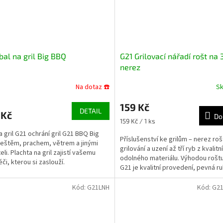
bal na gril Big BBQ
G21 Grilovací nářadí rošt na 3
nerez
Na dotaz ☎️
S
159 Kč
DETAIL
 Kč
Do
Měrná
159 Kč / 1 ks
cena:
a gril G21 ochrání gril G21 BBQ Big
Příslušenství ke grilům – nerez roš
eštěm, prachem, větrem a jinými
grilování a uzení až tří ryb z kvalitn
eli. Plachta na gril zajistí vašemu
odolného materiálu. Výhodou roštu
éči, kterou si zaslouží.
G21 je kvalitní provedení, pevná ruk
Kód:
G21LNH
Kód:
G2