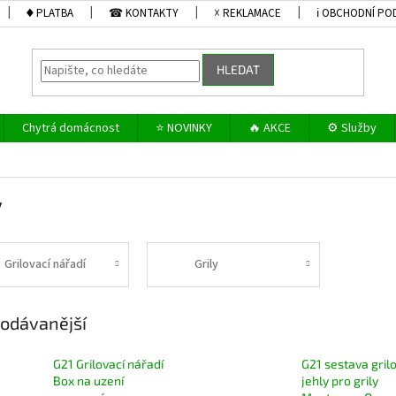
♦ PLATBA
☎ KONTAKTY
☓ REKLAMACE
ℹ OBCHODNÍ PO
HLEDAT
Chytrá domácnost
⭐ NOVINKY
🔥 AKCE
⚙️ Služby
y
Grilovací nářadí
Grily
odávanější
G21 Grilovací nářadí
G21 sestava gril
Box na uzení
jehly pro grily