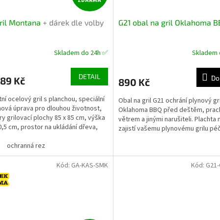
ZDARMA
D
ril Montana
+ dárek dle volby
G21 obal na gril Oklahoma 
A
R
Skladem do 24h ✅
Skladem 
M
DETAIL
Do
989 Kč
890 Kč
A
ní ocelový gril s planchou, speciální
Obal na gril G21 ochrání plynový gr
ová úprava pro dlouhou životnost,
Oklahoma BBQ před deštěm, pra
y grilovací plochy 85 x 85 cm, výška
větrem a jinými narušiteli. Plachta n
90,5 cm, prostor na ukládání dřeva,
zajistí vašemu plynovému grilu péč
..
si zaslouží.
ochranná rez
Kód:
GA-KAS-SMK
Kód:
G21