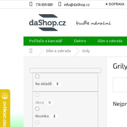
Přejít
▶ DOPRAVA
776 659 689
info@daShop.cz
na
obsah
Počítače a kancelář
Elektro
Dům a zahrada
Domů
Dům a zahrada
Grily
P
Gril
o
s
t
Na skladě
r
3
a
n
Akce
0
Nejpr
n
í
p
Novinka
2
a