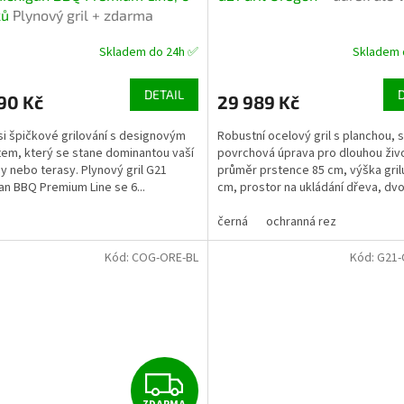
A
ků
Plynový gril + zdarma
ční ventil
R
Skladem do 24h ✅
Skladem 
M
DETAIL
90 Kč
29 989 Kč
A
 si špičkové grilování s designovým
Robustní ocelový gril s planchou, s
em, který se stane dominantou vaší
povrchová úprava pro dlouhou živ
y nebo terasy. Plynový gril G21
průměr prstence 85 cm, výška gril
an BBQ Premium Line se 6...
cm, prostor na ukládání dřeva, dvo
plášť. V...
černá
ochranná rez
Kód:
COG-ORE-BL
Kód:
G21
Z