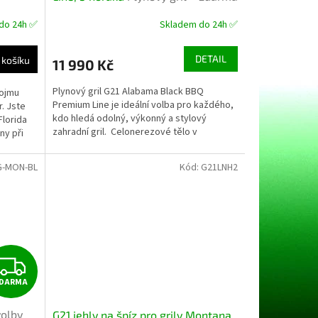
redukční ventil
do 24h ✅
Skladem do 24h ✅
DETAIL
 košíku
11 990 Kč
Plynový gril G21 Alabama Black BBQ
pojmu
Premium Line je ideální volba pro každého,
. Jste
kdo hledá odolný, výkonný a stylový
Florida
zahradní gril. Celonerezové tělo v
ny při
kombinaci...
-MON-BL
Kód:
G21LNH2
Z
DARMA
D
volby
G21 jehly na špíz pro grily Montana