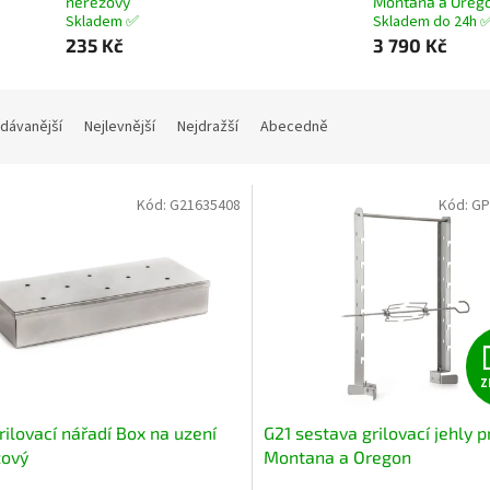
nerezový
Montana a Oreg
Skladem ✅
Skladem do 24h 
235 Kč
3 790 Kč
dávanější
Nejlevnější
Nejdražší
Abecedně
Kód:
G21635408
Kód:
GP
Z
rilovací nářadí Box na uzení
G21 sestava grilovací jehly pr
zový
Montana a Oregon