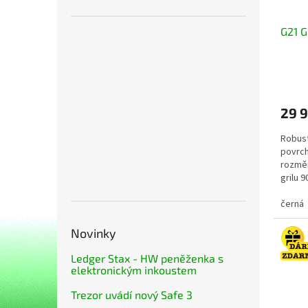
G21 G
29 
Robust
povrch
rozměr
grilu 
dvojitý.
černá
Novinky
Ledger Stax - HW peněženka s
elektronickým inkoustem
Trezor uvádí nový Safe 3