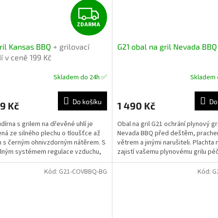
Z
ZDARMA
D
ril Kansas BBQ
+ grilovací
G21 obal na gril Nevada BBQ
A
í v ceně 199 Kč
R
Skladem do 24h ✅
Skladem 
M
Do košíku
Do
9 Kč
1 490 Kč
A
udírna s grilem na dřevěné uhlí je
Obal na gril G21 ochrání plynový gr
ná ze silného plechu o tloušťce až
Nevada BBQ před deštěm, prache
 s černým ohnivzdorným nátěrem. S
větrem a jinými narušiteli. Plachta n
lným systémem regulace vzduchu,
zajistí vašemu plynovému grilu péč
ěným...
si zaslouží.
Kód:
G21-COVBBQ-BG
Kód:
G