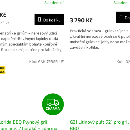
Skladem ✅
Skladem 
 Kč
Do
3 790 Kč
Do košíku
/ 1 ks
Praktická sestava – grilovací jehla 
šenství ke grilům – nerezový udící
z kvalitní nerezové oceli se 6 pol
 naplnění dřevěnými lupínky dodá
umístění grilovací jehly nebo možn
aným specialitám bohaté kouřové
zavěšení kotlíku.
 Box na uzení je určen pro labužníky,
í...
Kód:
GAH-7RBSBLUE
Kód:
G2
Z
ZDARMA
D
lorida BBQ Plynový gril,
G21 Litinový plát G21 pro gril
A
um line, 7 hořáků + zdarma
BBQ