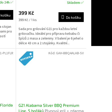
R
do 24h ✅
Skladem ✅
M
399 Kč
 košíku
Do košíku
A
Měrná
399 Kč / 1 ks
cena:
a stojan
Sada pro grilování G21 pro každou letní
ohami pro
grilovačku. Ideální pro přípravu kebabu či
ostí
špízů z masa a zeleniny. V balení je 6 jehel o
délce 43 cm a 2 stojánky. Kvalitní...
1-PL1FLR
Kód:
GAH-BBQ4ALAB-SV
 Florida
G21 Alabama Silver BBQ Premium
Line, 5 hořáků
Plynový gril + zdarma