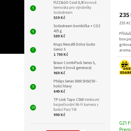
FIZZ&GO Cool 0,9l
kovová
termoska pro výrobníky
Sodastream
235
539 Kč
Měrná
235 Kč 
Sodastream bombička + CO2
cena:
425 g
Příslu
589 Kč
box po
grilov
Krups Nescafé Dolce Gusto
Genio S
aroma.
1 790 Kč
k použit
Braun CombiPack Series 5,
Series 6 (nová generace)
969 Kč
Philips Series 5000 SH50/50 -
holicí hlavy
649 Kč
TP-Link Tapo C500
Venkovní
bezpečnostní Wi-Fi kamera s
funkcí Pan/Tilt
990 Kč
G21 F
Premi