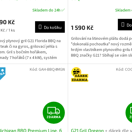
ční ventil
+ dárek dle volby
R
Skladem do 24h ✅
Skladem 
M
90 Kč
Do
1 590 Kč
Do košíku
A
Kč / 1 ks
Grilování na litinovém plátu dodá 
vý plynový gril G21 Florida BBQ na
"dokonalá pochoutka" nový rozměr
teak či na gyros, grilovací jehla s
hrdým vlastníkem plynového grilu 
m. Gril s bočním hořákem,
BBQ značky G21? Sbíhají se vám sli
ady 7 hořáků (7 x 4 kW), systém
pomyšlení...
Tamer. Úložné...
Kód:
GAH-BBQ4MGN
Kód:
COG
Z
ZDARMA
Z
D
ichigan BBQ Premium Line, 6
G21 Gril Oregon
+ dárek dle 