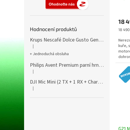
reduk
18 4
Hodnocení produktů
Měrná
18 490 
cena:
Krups Nescafé Dolce Gusto Genio S
Nerezo
kuře, s
|
Hodnocení produktu je 5 z 5 hvězdiček.
motore
+ Jednoduchá obsluha
dohrom
Flame 
Philips Avent Premium parní hrnec a mixér 4v1
|
Hodnocení produktu je 1 z 5 hvězdiček.
DJI Mic Mini (2 TX + 1 RX + Charging Case)
|
Hodnocení produktu je 1 z 5 hvězdiček.
G21 M