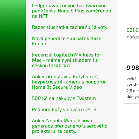
Ledger uvádí novou hardwarovou
peněženku Nano S Plus zaměřenou
na NFT
Razer sluchátka zachraňují životy!
G21 G
nářad
Nová generace sluchátek Razer
Kraken
[recenze] Logitech MX Keys for
Mac - máme nyní skladem i s
českou lokalizací
9 98
Anker představila EufyCam 2,
Velká 
bezpečnostní kameru s podporou
vyrobe
HomeKit Secure Video
2,5 mm
důmys
500 Kč na nákupy s Twistem
vestav
Podpora Eufy v novém iOS 13
Anker Nebula Mars II: nová
generace přenosného laserového
projektoru na cesty.