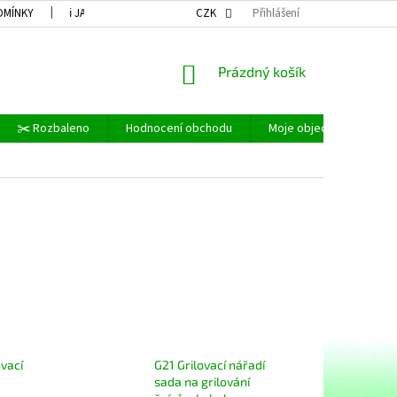
DMÍNKY
ℹ JAK NAKUPOVAT A DALŠÍ..
CZK
ℹ COOKIES
Přihlášení
⚪ OCHRANA OS
NÁKUPNÍ
Prázdný košík
KOŠÍK
✂️ Rozbaleno
Hodnocení obchodu
Moje objednávka
ovací
G21 Grilovací nářadí
sada na grilování