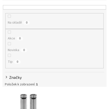
e
n
í
p
Na skladě
0
r
o
d
Akce
0
u
k
Novinka
t
0
ů
Tip
0
Značky
Položek k zobrazení:
1
V
ý
p