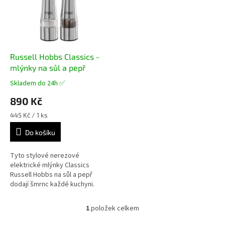
i
s
p
r
o
d
Russell Hobbs Classics -
u
mlýnky na sůl a pepř
k
Skladem do 24h ✅
Průměrné
t
hodnocení
890 Kč
ů
produktu
je
Měrná
445 Kč / 1 ks
4,9
cena:
z
Do košíku
5
hvězdiček.
Tyto stylové nerezové
elektrické mlýnky Classics
Russell Hobbs na sůl a pepř
dodají šmrnc každé kuchyni.
Nyní plně nastavitelné pro
jemné a hrubé mletí.
1
položek celkem
O
Ergonomický design...
v