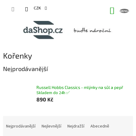
Přejít
na
CZK
NÁKUP
obsah
KOŠÍK
Kořenky
Nejprodávanější
Russell Hobbs Classics - mlýnky na sůl a pepř
Skladem do 24h ✅
890 Kč
Ř
a
Nejprodávanější
Nejlevnější
Nejdražší
Abecedně
z