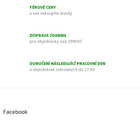
l
FÉROVÉ CENY
á
u nás nakoupíte levněji
d
a
c
í
DOPRAVA ZDARMA
p
pro objednávky nad 2999 Kč
r
v
k
y
DORUČENÍ NÁSLEDUJÍCÍ PRACOVNÍ DEN
v
u objednávek odeslaných do 17:30
ý
p
i
Z
s
á
u
p
a
Facebook
t
í