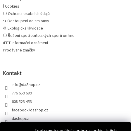
ℹ Cookies
⚪ Ochrana osobních údajů
↪ Odstoupení od smlouvy
♻ Ekologická likvidace
⚪ Řešení spotřebitelských sporů on-line
ℹEET informační oznámení
Prodávané značky
Kontakt
info
@
daShop.cz
776 659 689
608 523 453
facebook/dashop.cz
dashopcz
Tento web používá soubory cookie. Jejich