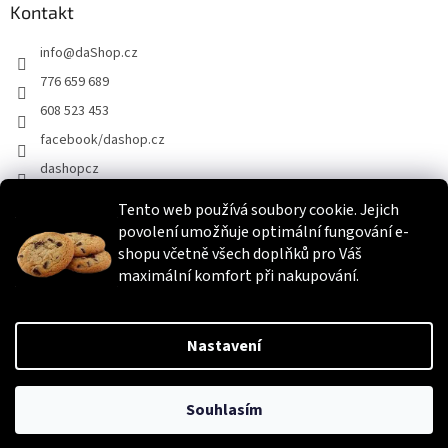
Kontakt
info
@
daShop.cz
776 659 689
608 523 453
facebook/dashop.cz
dashopcz
Tento web používá soubory cookie. Jejich
povolení umožňuje optimální fungování e-
Heureka.cz
Zboží.cz
Srovnáme.cz
shopu včetně všech doplňků pro Váš
maximální komfort při nakupování.
Vytvořil Shoptet
Nastavení
Copyright 2026
daShop.cz
. Všechna práva vyhrazena.
Upravit
Souhlasím
nastavení cookies