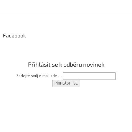
Z
á
p
a
Facebook
t
í
Přihlásit se k odběru novinek
Zadejte svůj e-mail zde …