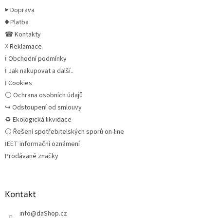
▶ Doprava
♦ Platba
☎ Kontakty
☓ Reklamace
ℹ Obchodní podmínky
ℹ Jak nakupovat a další..
ℹ Cookies
⚪ Ochrana osobních údajů
↪ Odstoupení od smlouvy
♻ Ekologická likvidace
⚪ Řešení spotřebitelských sporů on-line
ℹEET informační oznámení
Prodávané značky
Kontakt
info
@
daShop.cz