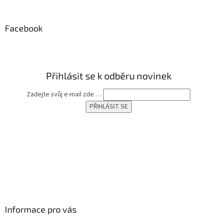
á
p
a
Facebook
t
í
Přihlásit se k odběru novinek
Zadejte svůj e-mail zde …
Informace pro vás