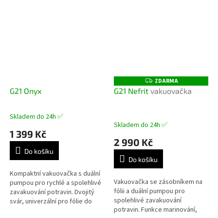
ZDARMA
Z
D
G21 Onyx
G21 Nefrit
vakuovačka
A
R
M
A
Skladem do 24h ✅
Průměrné
Skladem do 24h ✅
hodnocení
1 399 Kč
produktu
2 990 Kč
je
Do košíku
5,0
Do košíku
z
5
Kompaktní vakuovačka s duální
Vakuovačka se zásobníkem na
hvězdiček.
pumpou pro rychlé a spolehlivé
fólii a duální pumpou pro
zavakuování potravin. Dvojitý
spolehlivé zavakuování
svár, univerzální pro fólie do
potravin. Funkce marinování,
šířky 28 cm.