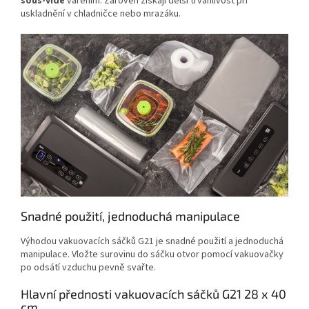
sous-vide
vařením. Zároveň získají delší trvanlivost při
uskladnění v chladničce nebo mrazáku.
Snadné použití, jednoduchá manipulace
Výhodou vakuovacích sáčků G21 je snadné použití a jednoduchá
manipulace. Vložte surovinu do sáčku otvor pomocí vakuovačky
po odsátí vzduchu pevně svařte.
Hlavní přednosti vakuovacích sáčků G21 28 x 40
cm