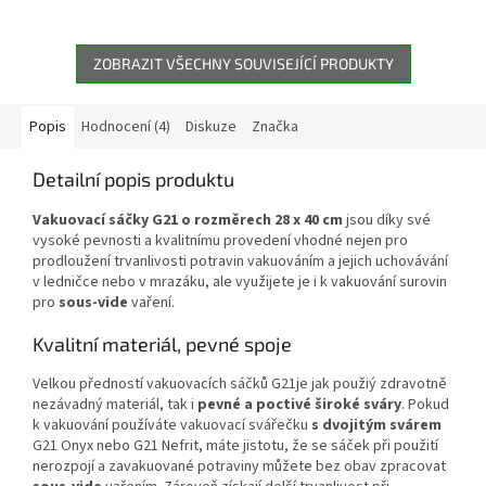
dvojité sváry, pro fólie do šířky
28 cm.
ZOBRAZIT VŠECHNY SOUVISEJÍCÍ PRODUKTY
Popis
Hodnocení (4)
Diskuze
Značka
Detailní popis produktu
Vakuovací sáčky G21 o rozměrech 28 x 40 cm
jsou díky své
vysoké pevnosti a kvalitnímu provedení vhodné nejen pro
prodloužení trvanlivosti potravin vakuováním a jejich uchovávání
v ledničce nebo v mrazáku, ale využijete je i k vakuování surovin
pro
sous-vide
vaření.
Kvalitní materiál, pevné spoje
Velkou předností vakuovacích sáčků G21je jak použiý zdravotně
nezávadný materiál, tak i
pevné a poctivé široké sváry
. Pokud
k vakuování používáte vakuovací svářečku
s dvojitým svárem
G21 Onyx nebo G21 Nefrit, máte jistotu, že se sáček při použití
nerozpojí a zavakuované potraviny můžete bez obav zpracovat