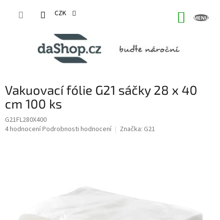
Přejít
na
CZK
NÁKUP
obsah
KOŠÍK
Vakuovací fólie G21 sáčky 28 x 40
cm 100 ks
G21FL280X400
Průměrné
4 hodnocení
Podrobnosti hodnocení
Značka:
G21
hodnocení
produktu
je
5,0
z
5
hvězdiček.