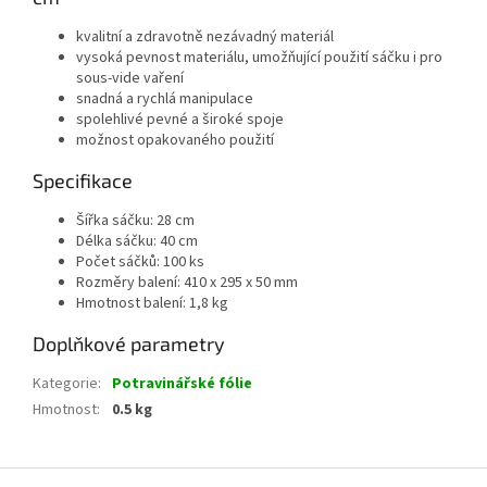
kvalitní a zdravotně nezávadný materiál
vysoká pevnost materiálu, umožňující použití sáčku i pro
sous-vide vaření
snadná a rychlá manipulace
spolehlivé pevné a široké spoje
možnost opakovaného použití
Specifikace
Šířka sáčku: 28 cm
Délka sáčku: 40 cm
Počet sáčků: 100 ks
Rozměry balení: 410 x 295 x 50 mm
Hmotnost balení: 1,8 kg
Doplňkové parametry
Kategorie
:
Potravinářské fólie
Hmotnost
:
0.5 kg
Z