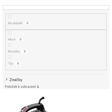
e
n
í
p
Na skladě
0
r
o
d
Akce
0
u
k
Novinka
t
0
ů
Tip
0
Značky
Položek k zobrazení:
1
V
ý
p