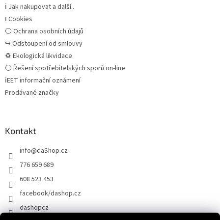
ℹ Jak nakupovat a další..
ℹ Cookies
⚪ Ochrana osobních údajů
↪ Odstoupení od smlouvy
♻ Ekologická likvidace
⚪ Řešení spotřebitelských sporů on-line
ℹEET informační oznámení
Prodávané značky
Kontakt
info
@
daShop.cz
776 659 689
608 523 453
facebook/dashop.cz
dashopcz