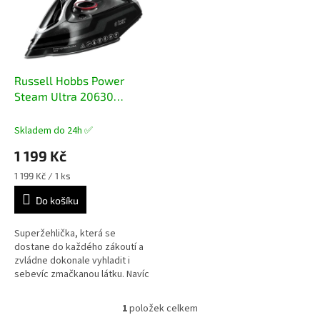
i
s
p
r
o
d
Russell Hobbs Power
u
Steam Ultra 20630
k
napařovací žehlička
t
Skladem do 24h ✅
ů
1 199 Kč
Měrná
1 199 Kč / 1 ks
cena:
Do košíku
Superžehlička, která se
dostane do každého zákoutí a
zvládne dokonale vyhladit i
sebevíc zmačkanou látku. Navíc
je žehlení rychlejší a díky
chytrým funkcím i jednodušší.
1
položek celkem
O