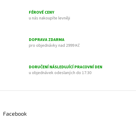
v
l
FÉROVÉ CENY
á
u nás nakoupíte levněji
d
a
c
í
DOPRAVA ZDARMA
p
pro objednávky nad 2999 Kč
r
v
k
y
DORUČENÍ NÁSLEDUJÍCÍ PRACOVNÍ DEN
v
u objednávek odeslaných do 17:30
ý
p
i
Z
s
á
u
p
a
Facebook
t
í