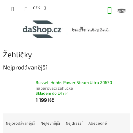
Přejít
na
CZK
NÁKUP
obsah
KOŠÍK
Žehličky
Nejprodávanější
Russell Hobbs Power Steam Ultra 20630
napařovací žehlička
Skladem do 24h ✅
1 199 Kč
Ř
a
Nejprodávanější
Nejlevnější
Nejdražší
Abecedně
z