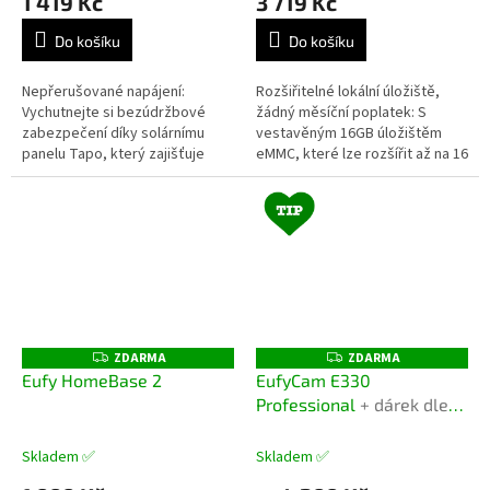
1 419 Kč
3 719 Kč
Do košíku
Do košíku
Nepřerušované napájení:
Rozšiřitelné lokální úložiště,
Vychutnejte si bezúdržbové
žádný měsíční poplatek: S
zabezpečení díky solárnímu
vestavěným 16GB úložištěm
panelu Tapo, který zajišťuje
eMMC, které lze rozšířit až na 16
nepřetržité napájení a flexibilní
TB pomocí jednotky HDD/SDD,
instalaci. Bezdrátová instalace...
získáte obrovské, bezpečné...
ZDARMA
ZDARMA
Z
Z
D
D
Eufy HomeBase 2
EufyCam E330
A
A
Professional
+ dárek dle
R
R
M
M
volby
A
A
Skladem ✅
Skladem ✅