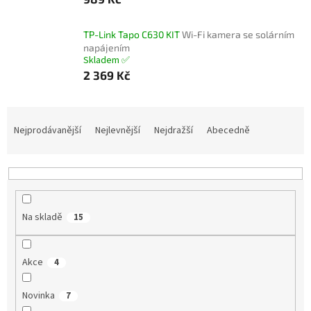
TP-Link Tapo C630 KIT
Wi-Fi kamera se solárním
napájením
Skladem ✅
2 369 Kč
Ř
a
Nejprodávanější
Nejlevnější
Nejdražší
Abecedně
z
e
n
í
p
Na skladě
15
r
o
d
Akce
4
u
k
Novinka
t
7