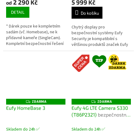
2 290 Kč
5 999 Kč
od
DETAIL
Do košíku
* Dárek pouze ke kompletním
Chytrý display pro
sadám (vč. Homebase), ne k
bezpečnostní systémy Eufy
přídavné kameře (SingleCam).
Security je kompatibilní s
Kompletní bezpečnostní řešení
většinou produktů značek Eufy
pro dům, chatu i firemní
a představuje perfektní volbu
prostory. Sada eufy C35 nabízí...
pro monitorování vašeho
domova 24/7....
ZDARMA
ZDARMA
Z
Z
D
D
Eufy HomeBase 3
Eufy 4G LTE Camera S330
A
A
(T86P2321)
bezpečnostní
R
R
M
M
kamera s mobilním
A
A
připojením, vestavěnou
Skladem do 24h ✅
Skladem do 24h ✅
baterií a solární