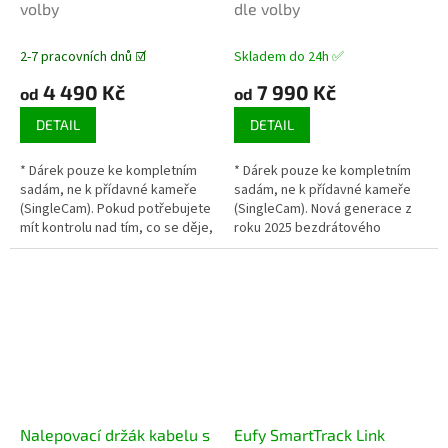
volby
dle volby
R
R
M
M
A
A
2-7 pracovních dnů ☑️
Skladem do 24h ✅
4 490 Kč
7 990 Kč
od
od
DETAIL
DETAIL
* Dárek pouze ke kompletním
* Dárek pouze ke kompletním
sadám, ne k přídavné kameře
sadám, ne k přídavné kameře
(SingleCam). Pokud potřebujete
(SingleCam). Nová generace z
mít kontrolu nad tím, co se děje,
roku 2025 bezdrátového
můžete se spolehnout na výkon
domácího zapezpečovacího
IP kamery Anker Eufy E40....
systému s umělou inteligencí,
rozlišením...
Nalepovací držák kabelu s
Eufy SmartTrack Link