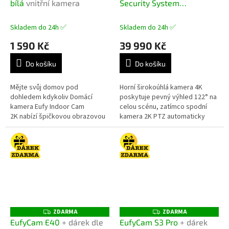
bílá
vnitřní kamera
Security System
R
M
Bezpečnostní NVR PoE
A
systém
Skladem do 24h ✅
Skladem do 24h ✅
1 590 Kč
39 990 Kč
Do košíku
Do košíku
Mějte svůj domov pod
Horní širokoúhlá kamera 4K
dohledem kdykoliv Domácí
poskytuje pevný výhled 122° na
kamera Eufy Indoor Cam
celou scénu, zatímco spodní
2K nabízí špičkovou obrazovou
kamera 2K PTZ automaticky
kvalitu, obousměrnou
zaostří až na vzdálenost 50
komunikaci a široké možnosti
metrů. Když horní kamera
sledování...
detekuje...
ZDARMA
ZDARMA
Z
Z
D
D
EufyCam E40
+ dárek dle
EufyCam S3 Pro
+ dárek
A
A