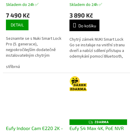
Skladem do 24h ✅
Skladem do 24h ✅
7 490 Kč
3 890 Kč
DETAIL
Do košíku
Seznamte se s Nuki Smart Lock
Chytrý zámek NUKI Smart Lock
Pro (5. generace),
Go se instaluje na vnitřní stranu
nejpokročilejším dodatečně
dveří a nabízí sdílení přístupu a
instalovatelným chytrým
odemykání pomocí Bluetooth,
zámkem, který nabízí naprosté
ovládaní přes Bluetooth,
pohodlí a vytříbený design.
stříbrná
podporu Android, Windows a...
Užijte si snadný...
ZDARMA
Z
D
Eufy Indoor Cam E220 2K -
Eufy S4 Max 4K, PoE NVR
A