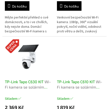
Do košíku
Do košíku
Mějte perfektní přehled o své
Venkovní bezpečnostní Wi-Fi
domácnosti, a to i ve chvílích,
kamera. 1080p, 360° vizuální
kdy nejste doma. Domácí
pokrytí, noční vidění, odolnost
bezpečnostní Wi-Fi kamera s
proti větru a dešti, zvukový
horizontálním a vertikálním
alarm, režim fyzického
otáčením
soukromí, vestavěný mikrofon
a...
TP-Link Tapo C630 KIT
Wi-
TP-Link Tapo C610 KIT
Wi-
Fi kamera se solárním
Fi kamera se solárním
napájením
napájením
Skladem ✅
Skladem ✅
2 369 Kč
1 819 Kč