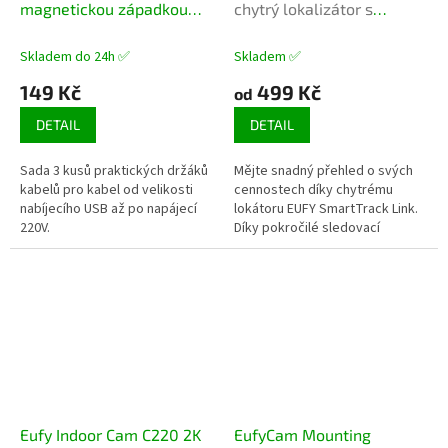
magnetickou západkou
chytrý lokalizátor s
(sada 3 ks)
podporou Apple Najít
Skladem do 24h ✅
Skladem ✅
149 Kč
499 Kč
od
DETAIL
DETAIL
Sada 3 kusů praktických držáků
Mějte snadný přehled o svých
kabelů pro kabel od velikosti
cennostech díky chytrému
nabíjecího USB až po napájecí
lokátoru EUFY SmartTrack Link.
220V.
Díky pokročilé sledovací
technologii Bluetooth najdete
ztracené předměty během
okamžiku....
Eufy Indoor Cam C220 2K
EufyCam Mounting