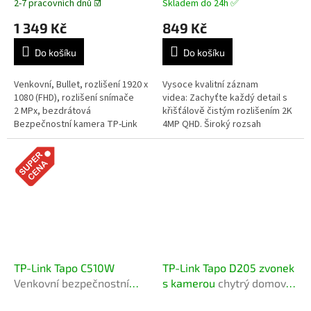
panelem
2-7 pracovních dnů ☑️
Skladem do 24h ✅
1 349 Kč
849 Kč
Do košíku
Do košíku
Venkovní, Bullet, rozlišení 1920 x
Vysoce kvalitní záznam
1080 (FHD), rozlišení snímače
videa: Zachyťte každý detail s
2 MPx, bezdrátová
křišťálově čistým rozlišením 2K
Bezpečnostní kamera TP-Link
4MP QHD. Široký rozsah
Tapo C410 je navržena pro
pohybu: Horizontální rozsah
venkovní použití a nabízí řadu...
360° a vertikální rozsah...
TP-Link Tapo C510W
TP-Link Tapo D205 zvonek
Venkovní bezpečnostní
s kamerou
chytrý domovní
Wi-Fi kamera s
videozvonek