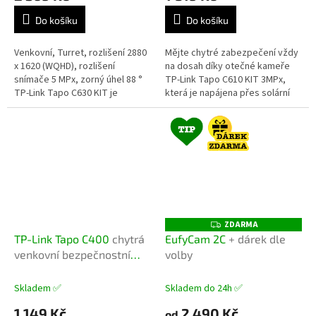
Do košíku
Do košíku
Venkovní, Turret, rozlišení 2880
Mějte chytré zabezpečení vždy
x 1620 (WQHD), rozlišení
na dosah díky otečné kameře
snímače 5 MPx, zorný úhel 88 °
TP-Link Tapo C610 KIT 3MPx,
TP-Link Tapo C630 KIT je
která je napájena přes solární
komplexním řešením pro
panel. Díky plnému 360° pokrytí,
venkovní dohled. Kamera...
nočnímu vidění v barvách...
ZDARMA
Z
D
TP-Link Tapo C400
chytrá
EufyCam 2C
+ dárek dle
A
venkovní bezpečnostní
volby
R
M
kamera s bateriovým
A
napájením
Skladem ✅
Skladem do 24h ✅
1 149 Kč
2 490 Kč
od