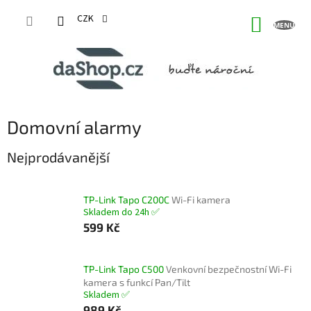
Přejít
na
CZK
NÁKUP
obsah
KOŠÍK
Domovní alarmy
Nejprodávanější
TP-Link Tapo C200C
Wi-Fi kamera
Skladem do 24h ✅
599 Kč
TP-Link Tapo C500
Venkovní bezpečnostní Wi-Fi
kamera s funkcí Pan/Tilt
Skladem ✅
989 Kč