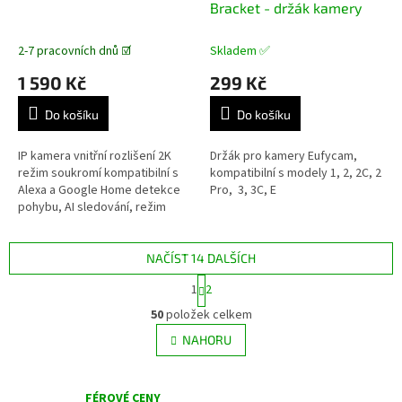
Bracket - držák kamery
2-7 pracovních dnů ☑️
Skladem ✅
1 590 Kč
299 Kč
Do košíku
Do košíku
IP kamera vnitřní rozlišení 2K
Držák pro kamery Eufycam,
režim soukromí kompatibilní s
kompatibilní s modely 1, 2, 2C, 2
Alexa a Google Home detekce
Pro, 3, 3C, E
pohybu, AI sledování, režim
soukromí obousměrný zvuk,
slot pro paměťovou katu,...
NAČÍST 14 DALŠÍCH
S
1
2
t
O
r
50
položek celkem
v
á
l
NAHORU
n
á
k
d
o
v
a
FÉROVÉ CENY