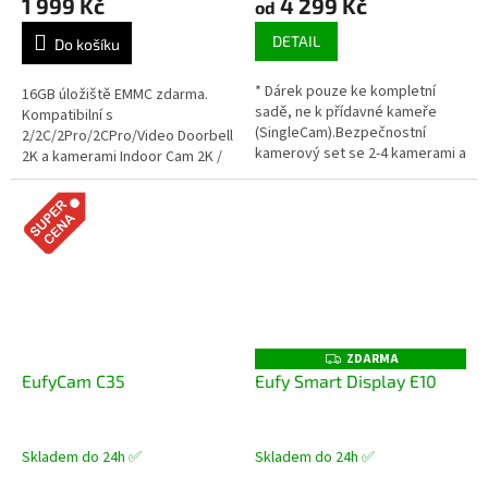
1 999 Kč
4 299 Kč
od
DETAIL
Do košíku
* Dárek pouze ke kompletní
16GB úložiště EMMC zdarma.
sadě, ne k přídavné kameře
Kompatibilní s
(SingleCam).Bezpečnostní
2/2C/2Pro/2CPro/Video Doorbell
kamerový set se 2-4 kamerami a
2K a kamerami Indoor Cam 2K /
centrální jednotkou HomeBase
E220.Napájecí adaptér a
34K čistota, den a noc: Zachyťte
ethernetový kabel nejsou
každý...
součástí...
ZDARMA
Z
D
EufyCam C35
Eufy Smart Display E10
A
R
M
A
Skladem do 24h ✅
Skladem do 24h ✅