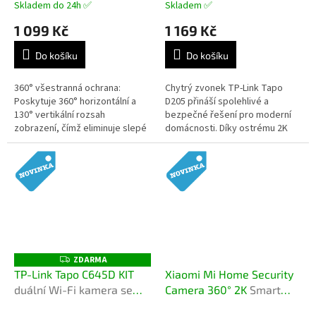
horizontální/vertikální
Skladem do 24h ✅
Skladem ✅
rotací
1 099 Kč
1 169 Kč
Do košíku
Do košíku
360° všestranná ochrana:
Chytrý zvonek TP-Link Tapo
Poskytuje 360° horizontální a
D205 přináší spolehlivé a
130° vertikální rozsah
bezpečné řešení pro moderní
zobrazení, čímž eliminuje slepé
domácnosti. Díky ostrému 2K
úhly. Detekce osob: Chytrá AI
obrazu, širokému úhlu záběru
přesně rozpozná člověka a
160° a AI...
okamžitě...
ZDARMA
Z
D
TP-Link Tapo C645D KIT
Xiaomi Mi Home Security
A
duální Wi-Fi kamera se
Camera 360° 2K
Smart
R
M
solárním napájením
Camera C301
A