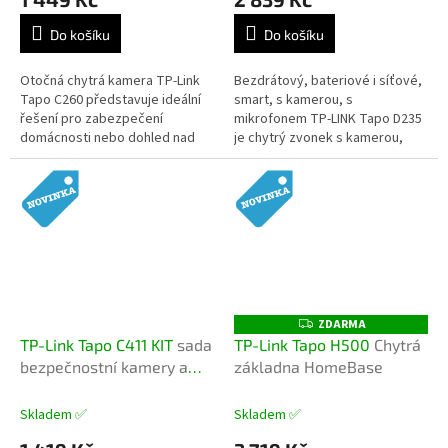
Do košíku
Do košíku
Otočná chytrá kamera TP-Link
Bezdrátový, bateriové i síťové,
Tapo C260 představuje ideální
smart, s kamerou, s
řešení pro zabezpečení
mikrofonem TP-LINK Tapo D235
domácnosti nebo dohled nad
je chytrý zvonek s kamerou,
dětmi a domácími mazlíčky. 4K
který nabízí technologie pro
rozlišení videa • úhel záběru...
bezpečnost a pohodlí vašeho
domova....
ZDARMA
Z
D
TP-Link Tapo C411 KIT
sada
TP-Link Tapo H500
Chytrá
A
bezpečnostní kamery a
základna HomeBase
R
M
solárního panelu
A
Skladem ✅
Skladem ✅