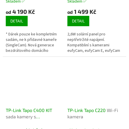
Skladem ✅
Skladem ✅
4 190 Kč
1 499 Kč
od
od
DETAIL
DETAIL
* Dárek pouze ke kompletním
2,6W solární panel pro
sadám, ne k přídavné kameře
neptřetržité napájení.
(SingleCam). Nová generace
Kompatibliní s kamerami
bezdrátového domácího
eufyCam, eufyCam E, eufyCam
zapezpečovacího systému s
2C/2C Pro, eufyCam 2/2 Pro,
umělou inteligencí, rozlišením
SoloCam E20, SoloCam E40, 4G
4K a výdrží až...
Starlight Camera,...
TP-Link Tapo C400 KIT
TP-Link Tapo C220
Wi-Fi
sada kamery s
kamera
bezpečnostním solárním