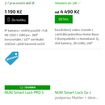
zvonek s dvěma kamerami
2-7 pracovních dnů ☑️
Skladem do 24h ✅
1 190 Kč
4 490 Kč
od
DETAIL
Do košíku
bezdrátový video zvonek s
IP kamera • vnitřní použití • Full
centrální jednotkou Home Base
HD 1920 × 1080 px • 360°
3 (kompatibilní i s Homebase 2),
horizontální / 107° vertikální
dvě kamery, 2K+1080, 160°
otáčení • plně barevné noční
+120° zorný úhel, noční vidění
vidění + 6× IR LED • AI detekce
výdrž baterie až 6 měsíců na...
osob (lokální, bez...
ZDARMA
Z
D
NUKI Smart Lock PRO 5
NUKI Smart Lock Go
s
A
podporou Matter + dárek
R
M
dle volby
A