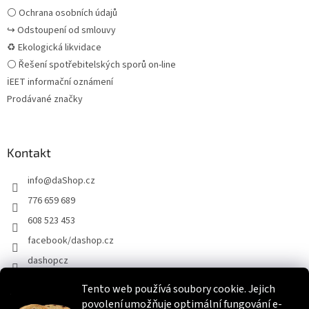
⚪ Ochrana osobních údajů
↪ Odstoupení od smlouvy
♻ Ekologická likvidace
⚪ Řešení spotřebitelských sporů on-line
ℹEET informační oznámení
Prodávané značky
Kontakt
info
@
daShop.cz
776 659 689
608 523 453
facebook/dashop.cz
dashopcz
Tento web používá soubory cookie. Jejich
povolení umožňuje optimální fungování e-
Heureka.cz
Zboží.cz
Srovnáme.cz