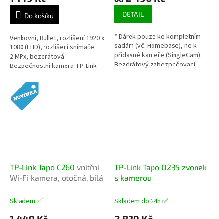
DETAIL
Do košíku
* Dárek pouze ke kompletním
Venkovní, Bullet, rozlišení 1920 x
sadám (vč. Homebase), ne k
1080 (FHD), rozlišení snímače
přídavné kameře (SingleCam).
2 MPx, bezdrátová
Bezdrátový zabezpečovací
Bezpečnostní kamera TP-Link
systém s centrální jednotkou. 2
Tapo C410 je navržena pro
x kamery s rozlišením 1080p,
venkovní použití a nabízí řadu...
135°...
TP-Link Tapo C260
vnitřní
TP-Link Tapo D235 zvonek
Wi-Fi kamera, otočná, bílá
s kamerou
Skladem ✅
Skladem do 24h ✅
1 449 Kč
2 839 Kč