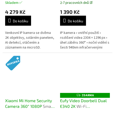
Skladem ✅
2-7 pracovních dnů ☑️
4 279 Kč
1 390 Kč
Do košíku
Do košíku
Venkovní IP kamera se dvěma
IP kamera • vnitřní použití •
2K objektivy, solárním panelem,
rozlišení videa 2304 × 1296 px •
AI detekcí, otáčením a
úhel záběru 360° • noční vidění s
záznamem na microSD.
šesti 940nm infračervenými
světly • detektor pohybu •
odolnost IP66 • nahrávání...
ZDARMA
Z
D
Xiaomi Mi Home Security
Eufy Video Doorbell Dual
A
Camera 360° 1080P
Smart
E340 2K
Wi-Fi
R
M
Camera C201
bezpečnostní video
A