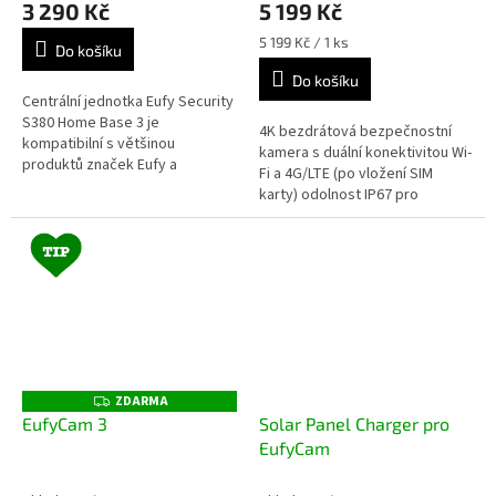
3 290 Kč
5 199 Kč
nabíječkou + dárek dle
volby
Měrná
5 199 Kč / 1 ks
Do košíku
cena:
Do košíku
Centrální jednotka Eufy Security
S380 Home Base 3 je
4K bezdrátová bezpečnostní
kompatibilní s většinou
kamera s duální konektivitou Wi-
produktů značek Eufy a
Fi a 4G/LTE (po vložení SIM
představuje perfektní volbu pro
karty) odolnost IP67 pro
monitorování vašeho domova
venkovní použití s extrémním
24/7. Jednotka...
počasím vestavěná baterie
9400mAh...
ZDARMA
Z
D
EufyCam 3
Solar Panel Charger pro
A
EufyCam
R
M
A