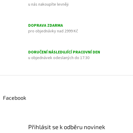
á
c
u nás nakoupíte levněji
n
í
í
p
r
v
DOPRAVA ZDARMA
k
pro objednávky nad 2999 Kč
y
v
ý
DORUČENÍ NÁSLEDUJÍCÍ PRACOVNÍ DEN
p
u objednávek odeslaných do 17:30
i
s
u
Z
á
p
a
Facebook
t
í
Přihlásit se k odběru novinek