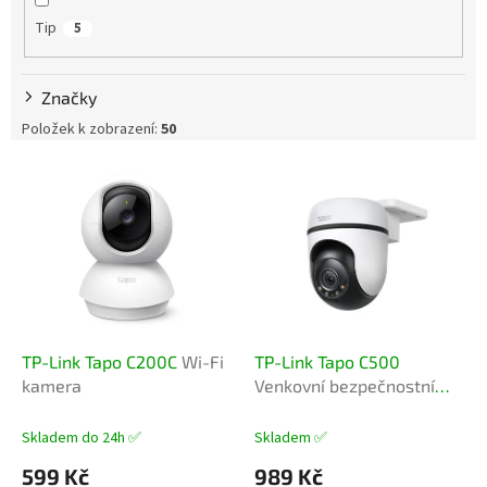
ů
Tip
5
Značky
Položek k zobrazení:
50
V
ý
p
i
s
p
r
o
d
TP-Link Tapo C200C
Wi-Fi
TP-Link Tapo C500
u
kamera
Venkovní bezpečnostní
k
Wi-Fi kamera s funkcí
t
Pan/Tilt
Skladem do 24h ✅
Skladem ✅
ů
599 Kč
989 Kč