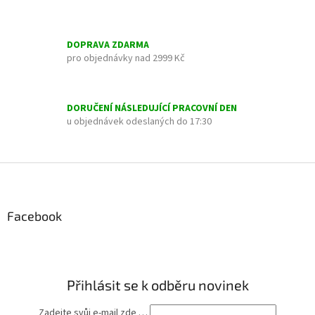
d
a
c
í
DOPRAVA ZDARMA
p
pro objednávky nad 2999 Kč
r
v
k
y
DORUČENÍ NÁSLEDUJÍCÍ PRACOVNÍ DEN
v
u objednávek odeslaných do 17:30
ý
p
i
Z
s
á
u
p
a
Facebook
t
í
Přihlásit se k odběru novinek
Zadejte svůj e-mail zde …