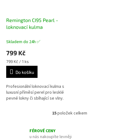
Remington CI95 Pearl -
loknovací kulma
Skladem do 24h ✅
799 Kč
Měrná
799 Kč / 1 ks
cena:
Do košíku
Profesionální loknovací kulma s
luxusní příměsí perel pro lesklé
pevné lokny či sbíhající se vlny.
15
položek celkem
O
v
l
FÉROVÉ CENY
á
u nás nakoupíte levněji