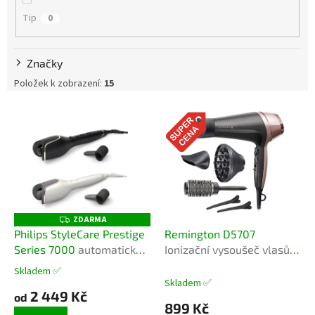
ů
Tip
0
Značky
Položek k zobrazení:
15
V
ý
p
i
s
p
r
o
ZDARMA
Z
D
d
Philips StyleCare Prestige
Remington D5707
A
u
Series 7000
automatická
Ionizační vysoušeč vlasů
R
M
k
kulma
Curl-Straight
A
Skladem ✅
Průměrné
t
Skladem ✅
hodnocení
2 449 Kč
ů
od
produktu
899 Kč
je