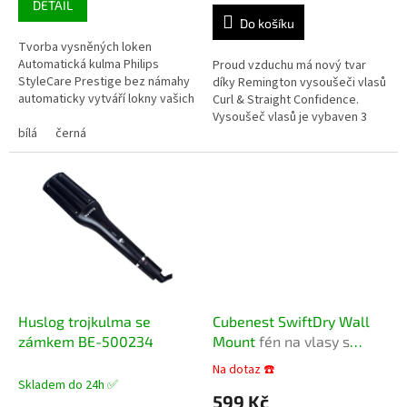
DETAIL
5,0
Do košíku
z
Tvorba vysněných loken
5
Automatická kulma Philips
Proud vzduchu má nový tvar
hvězdiček.
StyleCare Prestige bez námahy
díky Remington vysoušeči vlasů
automaticky vytváří lokny vašich
Curl & Straight Confidence.
snů díky inovativnímu chytrému
Vysoušeč vlasů je vybaven 3
systému pro tvorbu loken.
bílá
černá
koncentrátory a dává tím
Tvorba...
jistotu, že si pokaždé
vytvoříte...
Huslog trojkulma se
Cubenest SwiftDry Wall
zámkem BE-500234
Mount
fén na vlasy s
ionizační technologií
Na dotaz ☎️
Průměrné
Skladem do 24h ✅
hodnocení
599 Kč
produktu