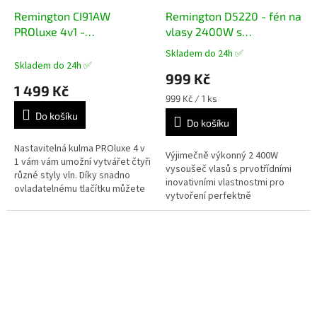
Remington CI91AW
Remington D5220 - fén na
PROluxe 4v1 -
vlasy 2400W s
nastavitelná kulma
ionizátorem
Skladem do 24h ✅
Průměrné
Skladem do 24h ✅
hodnocení
999 Kč
produktu
1 499 Kč
je
Měrná
999 Kč / 1 ks
5,0
cena:
Do košíku
z
Do košíku
5
Nastavitelná kulma PROluxe 4 v
hvězdiček.
Výjimečně výkonný 2 400W
1 vám vám umožní vytvářet čtyři
vysoušeč vlasů s prvotřídními
různé styly vln. Díky snadno
inovativními vlastnostmi pro
ovladatelnému tlačítku můžete
vytvoření perfektně
lehce měnit tvar těla kulmy,
hedvábného hladkého účesu.
takže si vytvoříte účes...
Generátor iontů má o 90 %
iontů* pro lesk bez...