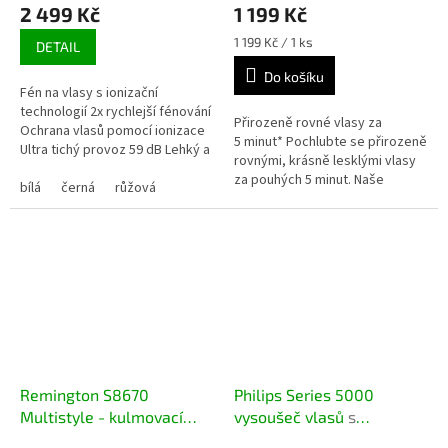
2 499 Kč
1 199 Kč
Měrná
1 199 Kč / 1 ks
DETAIL
cena:
Do košíku
Fén na vlasy s ionizační
technologií 2x rychlejší fénování
Přirozeně rovné vlasy za
Ochrana vlasů pomocí ionizace
5 minut* Pochlubte se přirozeně
Ultra tichý provoz 59 dB Lehký a
rovnými, krásně lesklými vlasy
ergonomický design Nabízí
za pouhých 5 minut. Naše
funkci studeného...
bílá
černá
růžová
technologie ThermoProtect a
tvar štětin společně pomáhají
ke...
Remington S8670
Philips Series 5000
Multistyle - kulmovací
vysoušeč vlasů
s
sada 5v1
profesionální
technologií ThermoShield