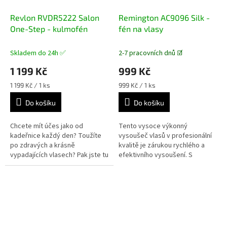
Revlon RVDR5222 Salon
Remington AC9096 Silk -
One-Step - kulmofén
fén na vlasy
Skladem do 24h ✅
2-7 pracovních dnů ☑️
1 199 Kč
999 Kč
Měrná
Měrná
1 199 Kč / 1 ks
999 Kč / 1 ks
cena:
cena:
Do košíku
Do košíku
Chcete mít účes jako od
Tento vysoce výkonný
kadeřnice každý den? Toužíte
vysoušeč vlasů v profesionální
po zdravých a krásně
kvalitě je zárukou rychlého a
vypadajících vlasech? Pak jste tu
efektivního vysoušení. S
správně, s kulmofénem od
motorem o výkonu 2400W,
Revlonu totiž není nic
rychlostí vzduchu 140km/h,
jednoduššího.
generátorem iontů a...