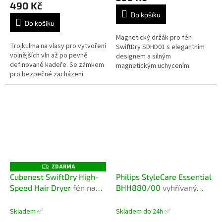
490 Kč
je
Do košíku
5,0
Do košíku
z
5
Magnetický držák pro fén
Trojkulma na vlasy pro vytvoření
hvězdiček.
SwiftDry SDHD01 s elegantním
volnějších vln až po pevně
designem a silným
definované kadeře. Se zámkem
magnetickým uchycením.
pro bezpečné zacházení.
Snadná instalace pomocí
šroubků nebo lepidla (obojí v
balení). Konec nepořádku...
ZDARMA
Z
D
Cubenest SwiftDry High-
Philips StyleCare Essential
A
Speed Hair Dryer
fén na
BHH880/00
vyhřívaný
R
M
vlasy s ionizační
kartáč pro narovnávání
A
technologií
vlasů
Skladem ✅
Skladem do 24h ✅