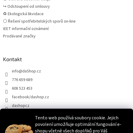
↪ Odstoupení od smlouvy
♻ Ekologická likvidace
⚪ Řešení spotřebitelských sporů on-line
ℹEET informační oznámení
Prodávané značky
Kontakt
info
@
daShop.cz
776 659 689
608 523 453
facebook/dashop.cz
dashopcz
Tento web používá soubory cookie. Jejich
povolení umožňuje optimální fungování e-
Heureka.cz
Zboží.cz
Srovnáme.cz
shopu včetně všech doplňků pro Váš