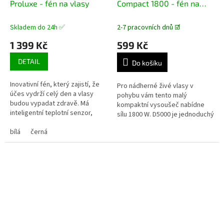
Proluxe - fén na vlasy
Compact 1800 - fén na
R
M
vlasy
A
Skladem do 24h ✅
2-7 pracovních dnů ☑️
1 399 Kč
599 Kč
DETAIL
Do košíku
Inovativní fén, který zajistí, že
Pro nádherné živé vlasy v
účes vydrží celý den a vlasy
pohybu vám tento malý
budou vypadat zdravě. Má
kompaktní vysoušeč nabídne
inteligentní teplotní senzor,
sílu 1800 W. D5000 je jednoduchý
který zajišťuje stálý přísun tepla
k použití, jednoduše si vyberte
pro optimální výsledek.
bílá
černá
ze studeného, středního nebo...