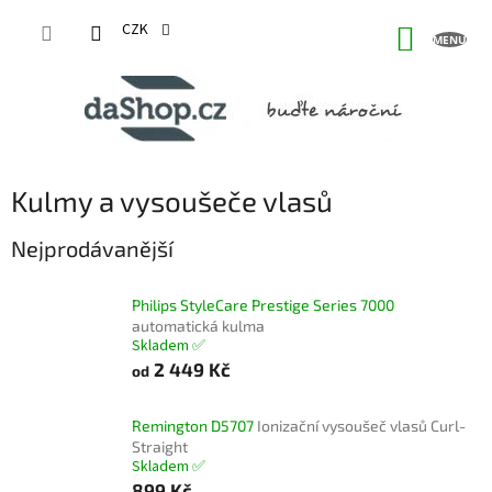
Přejít
na
CZK
NÁKUP
obsah
KOŠÍK
Kulmy a vysoušeče vlasů
Nejprodávanější
Philips StyleCare Prestige Series 7000
automatická kulma
Skladem ✅
2 449 Kč
od
Remington D5707
Ionizační vysoušeč vlasů Curl-
Straight
Skladem ✅
899 Kč