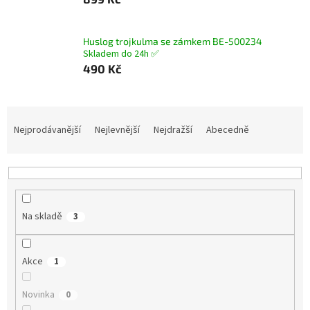
Huslog trojkulma se zámkem BE-500234
Skladem do 24h ✅
490 Kč
Ř
a
Nejprodávanější
Nejlevnější
Nejdražší
Abecedně
z
e
n
í
p
Na skladě
3
r
o
d
Akce
1
u
k
Novinka
t
0