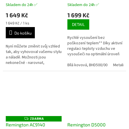
multistyler
a 3 nástavci
Skladem do 24h ✅
Skladem do 24h ✅
1 649 Kč
1 699 Kč
Měrná
1 649 Kč / 1 ks
DETAIL
cena:
Do košíku
Rychlé vysoušení bez
poškození teplem** Díky aktivní
Nyní můžete změnit svůj vzhled
regulaci teploty vzduchu ve
tak, aby vyhovoval vašemu stylu
vysoušeči na optimální úroveň
a náladě. Možnosti jsou
poskytuje technologie
nekonečné - narovnat,
ThermoShield dokonalou
Bílá kovová, BHD500/00
Metalick
nakrepovat, naloknovat, navlnit
ochranu před...
nebo dodat objem s tímto
super...
ZDARMA
Z
D
Remington AC9140
Remington D5000
A