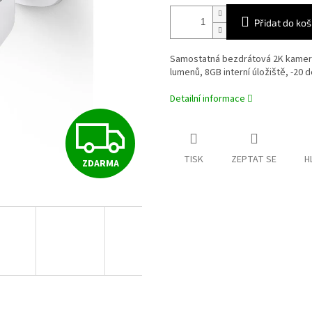
Přidat do koš
Samostatná bezdrátová 2K kamera,
lumenů, 8GB interní úložiště, -20 d
Detailní informace
Z
TISK
ZEPTAT SE
H
ZDARMA
D
A
R