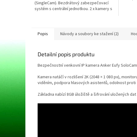
(SingleCam). Bezdrátový zabezpečovací
systém s centrální jednotkou. 2 x kamery s
rozlišením 1080p, 135°...
Popis
Návody a soubory ke stažení (2)
Ho
Detailní popis produktu
Bezpečnostní venkovní IP kamera Anker Eufy SoloCam
Kamera natáčí v rozlišení 2K (2048 × 1 080 px), monit
viděním, podpora hlasových asistentů, odolnost proti
Základna nabízí 8GB úložiště a šifrování uložených d