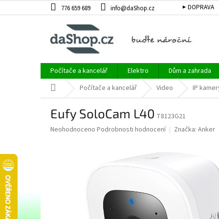
Přejít
▶ DOPRAVA
776 659 689
info@daShop.cz
na
obsah
Počítače a kancelář
Elektro
Dům a zahrada
Domů
Počítače a kancelář
Video
IP kamer
Eufy SoloCam L40
T8123G21
Průměrné
Neohodnoceno
Podrobnosti hodnocení
Značka:
Anker
hodnocení
produktu
je
0,0
z
5
hvězdiček.