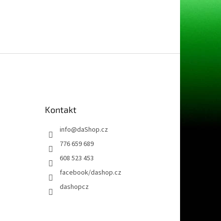
Kontakt
info
@
daShop.cz
776 659 689
608 523 453
facebook/dashop.cz
dashopcz