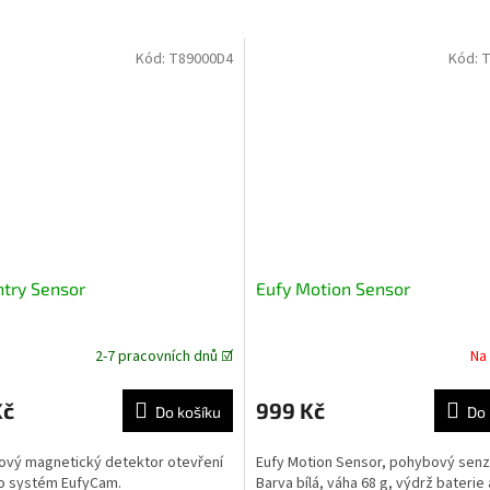
M
Kód:
T89000D4
Kód:
T
A
ntry Sensor
Eufy Motion Sensor
2-7 pracovních dnů ☑️
Na
Kč
999 Kč
Do košíku
Do 
ový magnetický detektor otevření
Eufy Motion Sensor, pohybový sen
ro systém EufyCam.
Barva bílá, váha 68 g, výdrž baterie 