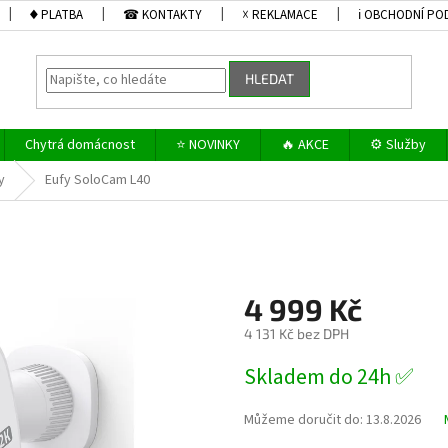
♦ PLATBA
☎ KONTAKTY
☓ REKLAMACE
ℹ OBCHODNÍ PO
HLEDAT
Chytrá domácnost
⭐ NOVINKY
🔥 AKCE
⚙️ Služby
y
Eufy SoloCam L40
4 999 Kč
4 131 Kč bez DPH
Měrná
Skladem do 24h ✅
cena:
Můžeme doručit do:
13.8.2026