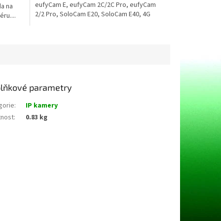
eufyCam E, eufyCam 2C/2C Pro, eufyCam
da na
2/2 Pro, SoloCam E20, SoloCam E40, 4G
ru....
Starlight Camera,...
lňkové parametry
gorie
:
IP kamery
nost
:
0.83 kg