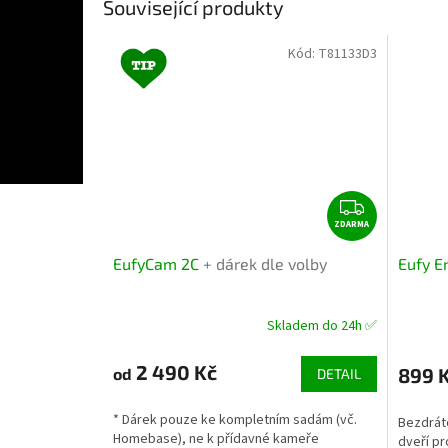
Související produkty
Kód:
T81133D3
Z
ZDARMA
D
A
EufyCam 2C
+ dárek dle volby
Eufy E
R
M
A
Skladem do 24h ✅
2 490 Kč
899 
od
DETAIL
* Dárek pouze ke kompletním sadám (vč.
Bezdrát
Homebase), ne k přídavné kameře
dveří p