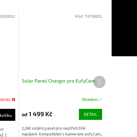
8910021
Kód:
T8700021
Další
Solar Panel Charger pro EufyCam
produkt
 dotaz ☎️
Skladem ✅
1 499 Kč
od
DETAIL
košíku
2,6W solární panel pro neptřetržité
zor
napájení. Kompatibliní s kamerami eufyCam,
až 2