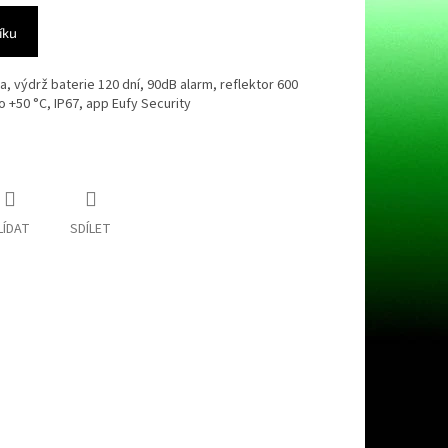
íku
 výdrž baterie 120 dní, 90dB alarm, reflektor 600
o +50 °C, IP67, app Eufy Security
LÍDAT
SDÍLET