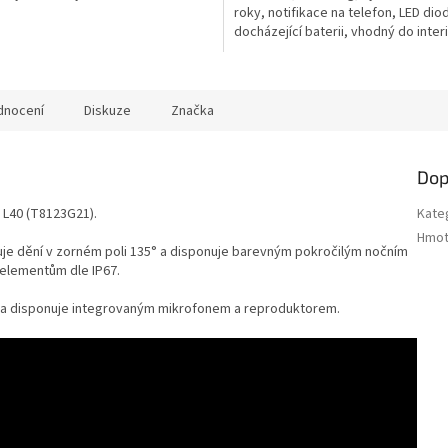
roky, notifikace na telefon, LED dio
docházející baterii, vhodný do interié
dnocení
Diskuze
Značka
Dop
 L40 (T8123G21).
Kate
Hmot
oruje dění v zorném poli 135° a disponuje barevným pokročilým nočním
 elementům dle IP67.
at a disponuje integrovaným mikrofonem a reproduktorem.