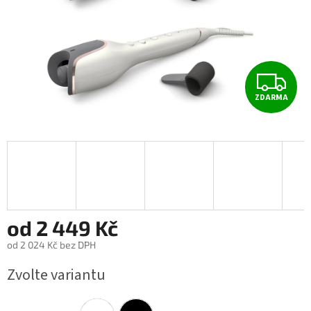
Z
ZDARMA
D
A
R
M
A
od
2 449 Kč
od
2 024 Kč
bez DPH
Měrná
Zvolte variantu
cena: