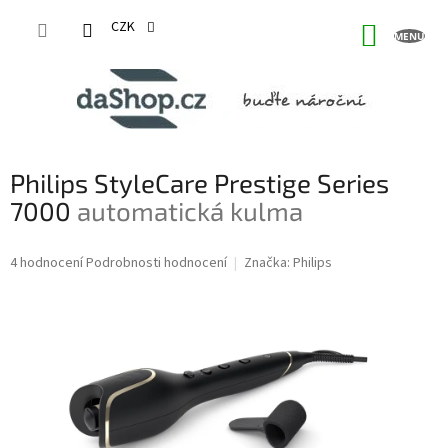
Přejít
na
CZK
NÁKUP
obsah
KOŠÍK
Philips StyleCare Prestige Series
7000
automatická kulma
Průměrné
4 hodnocení
Podrobnosti hodnocení
Značka:
Philips
hodnocení
produktu
je
5,0
z
5
hvězdiček.