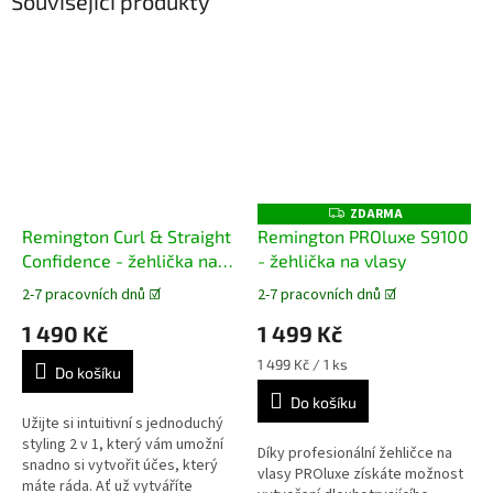
Související produkty
ZDARMA
Z
D
Remington Curl & Straight
Remington PROluxe S9100
A
Confidence - žehlička na
- žehlička na vlasy
R
M
vlasy
A
2-7 pracovních dnů ☑️
2-7 pracovních dnů ☑️
Průměrné
Průměrné
hodnocení
hodnocení
1 490 Kč
1 499 Kč
produktu
produktu
je
je
Měrná
1 499 Kč / 1 ks
Do košíku
5,0
5,0
cena:
z
z
Do košíku
5
5
Užijte si intuitivní s jednoduchý
hvězdiček.
hvězdiček.
styling 2 v 1, který vám umožní
Díky profesionální žehličce na
snadno si vytvořit účes, který
vlasy PROluxe získáte možnost
máte ráda. Ať už vytváříte