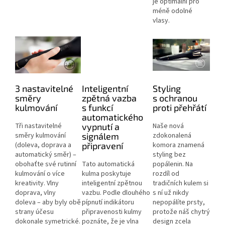
je optimální pro
méně odolné
vlasy.
3 nastavitelné
Inteligentní
Styling
směry
zpětná vazba
s ochranou
kulmování
s funkcí
proti přehřátí
automatického
Tři nastavitelné
vypnutí a
Naše nová
směry kulmování
signálem
zdokonalená
(doleva, doprava a
připravení
komora znamená
automatický směr) –
styling bez
obohaťte své rutinní
Tato automatická
popálenin. Na
kulmování o více
kulma poskytuje
rozdíl od
kreativity. Vlny
inteligentní zpětnou
tradičních kulem si
doprava, vlny
vazbu. Podle dlouhého
s ní už nikdy
doleva – aby byly obě
pípnutí indikátoru
nepopálíte prsty,
strany účesu
připravenosti kulmy
protože náš chytrý
dokonale symetrické.
poznáte, že je vlna
design zcela