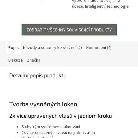
vytvoření dlouhotrvajícího
krásné vlny nebo rovné vlasy,
účesu. Inteligentní technologie
tvořte si účes s...
OPTIheat zajistí, že váš účes
vydrží celý den a dodá...
ZOBRAZIT VŠECHNY SOUVISEJÍCÍ PRODUKTY
Popis
Návody a soubory ke stažení (2)
Hodnocení (4)
Diskuze
Značka
Detailní popis produktu
Tvorba vysněných loken
2x více upravených vlasů v jednom kroku
S chytrým systémem kulmování
2x více upravených vlasů na jeden zátah