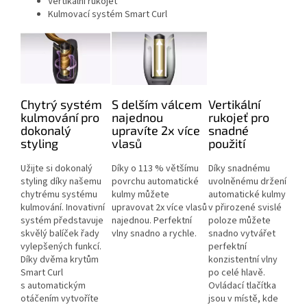
Vertikální rukojeť
Kulmovací systém Smart Curl
Chytrý systém
S delším válcem
Vertikální
kulmování pro
najednou
rukojeť pro
dokonalý
upravíte 2x více
snadné
styling
vlasů
použití
Užijte si dokonalý
Díky o 113 % většímu
Díky snadnému
styling díky našemu
povrchu automatické
uvolněnému držení
chytrému systému
kulmy můžete
automatické kulmy
kulmování. Inovativní
upravovat 2x více vlasů
v přirozené svislé
systém představuje
najednou. Perfektní
poloze můžete
skvělý balíček řady
vlny snadno a rychle.
snadno vytvářet
vylepšených funkcí.
perfektní
Díky dvěma krytům
konzistentní vlny
Smart Curl
po celé hlavě.
s automatickým
Ovládací tlačítka
otáčením vytvoříte
jsou v místě, kde