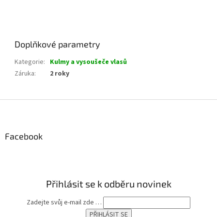
Doplňkové parametry
Kategorie
:
Kulmy a vysoušeče vlasů
Záruka
:
2 roky
Z
á
p
a
Facebook
t
í
Přihlásit se k odběru novinek
Zadejte svůj e-mail zde …