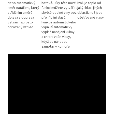
Nebo automatický
hotová. Díky této nové
izoluje teplo od
směr natáčení, který
funkci můžete vytvářet
jakýchkoli jiných
střídáním směrů
skvělé odolné vlny bez
oblastí, než jsou
doleva a doprava
přehřívání vlasů.
ošetřované vlasy.
vytváří naprosto
Funkce automatického
přirozený vzhled.
vypnutí automaticky
vypíná napájení kulmy
a chrání vaše vlasy,
když se náhodou
zamotají v komoře.