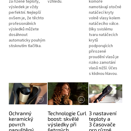
za řízené teploty,
vzhledu.
komoře
výsledek je vždy
namotávají otočné
perfektní. Nejlepší
natáčecí kryty
ovšem je, že těchto
volně vlasy kolem
profesionálních
natáčecího válce.
výsledků můžete
Díky svislému
dosáhnout
tvaru natáčecích
automaticky pouhým
krytů
stisknutím tlačítka.
podporujících
přirozené
proudění vlasů je
riziko zamotání
vlasů nižší. Účes
s klidnou hlavou.
Ochranný
Technologie Curl
3 nastavení
keramický
boost: skvělé
teploty a
povrch
výsledky při
3 časovače
napuštěný
šetrných
pro různé