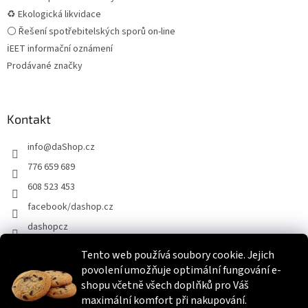
♻ Ekologická likvidace
⚪ Řešení spotřebitelských sporů on-line
ℹEET informační oznámení
Prodávané značky
Kontakt
info
@
daShop.cz
776 659 689
608 523 453
facebook/dashop.cz
dashopcz
Tento web používá soubory cookie. Jejich
povolení umožňuje optimální fungování e-
Heureka.cz
Zboží.cz
Srovnáme.cz
shopu včetně všech doplňků pro Váš
maximální komfort při nakupování.