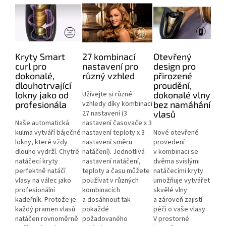
Kryty Smart
27 kombinací
Otevřený
curl pro
nastavení pro
design pro
dokonalé,
různý vzhled
přirozené
dlouhotrvající
proudění,
lokny jako od
Užívejte si různé
dokonalé vlny
profesionála
vzhledy díky kombinaci
bez namáhání
27 nastavení (3
vlasů
Naše automatická
nastavení časovače x 3
kulma vytváří báječné
nastavení teploty x 3
Nové otevřené
lokny, které vždy
nastavení směru
provedení
dlouho vydrží. Chytré
natáčení). Jednotlivá
v kombinaci se
natáčecí kryty
nastavení natáčení,
dvěma svislými
perfektně natáčí
teploty a času můžete
natáčecími kryty
vlasy na válec jako
používat v různých
umožňuje vytvářet
profesionální
kombinacích
skvělé vlny
kadeřník. Protože je
a dosáhnout tak
a zároveň zajistí
každý pramen vlasů
pokaždé
péči o vaše vlasy.
natáčen rovnoměrně
požadovaného
V prostorné