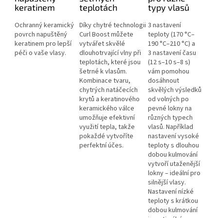
keratinem
teplotách
typy vlasů
Ochranný keramický
Díky chytré technologii
3 nastavení
povrch napuštěný
Curl Boost můžete
teploty (170 °C–
keratinem pro lepší
vytvářet skvělé
190 °C–210 °C) a
péči o vaše vlasy.
dlouhotrvající vlny při
3 nastavení času
teplotách, které jsou
(12 s–10 s–8 s)
šetrné k vlasům.
vám pomohou
Kombinace tvaru,
dosáhnout
chytrých natáčecích
skvělých výsledků
krytů a keratinového
od volných po
keramického válce
pevné lokny na
umožňuje efektivní
různých typech
využití tepla, takže
vlasů. Například
pokaždé vytvoříte
nastavení vysoké
perfektní účes.
teploty s dlouhou
dobou kulmování
vytvoří utaženější
lokny – ideální pro
silnější vlasy.
Nastavení nízké
teploty s krátkou
dobou kulmování