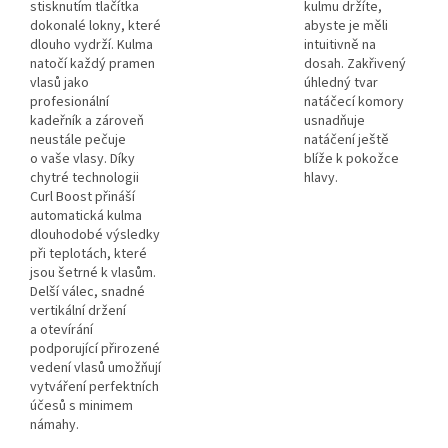
stisknutím tlačítka
kulmu držíte,
dokonalé lokny, které
abyste je měli
dlouho vydrží. Kulma
intuitivně na
natočí každý pramen
dosah. Zakřivený
vlasů jako
úhledný tvar
profesionální
natáčecí komory
kadeřník a zároveň
usnadňuje
neustále pečuje
natáčení ještě
o vaše vlasy. Díky
blíže k pokožce
chytré technologii
hlavy.
Curl Boost přináší
automatická kulma
dlouhodobé výsledky
při teplotách, které
jsou šetrné k vlasům.
Delší válec, snadné
vertikální držení
a otevírání
podporující přirozené
vedení vlasů umožňují
vytváření perfektních
účesů s minimem
námahy.