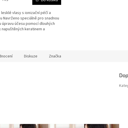
 lesklé vlasy s ionizační péčí a
ou Navrženo speciálně pro snadnou
ou úpravu účesu pomocí dlouhých
k napuštěných keratinem a
/00
ní...
dnocení
Diskuze
Značka
Dop
Kate