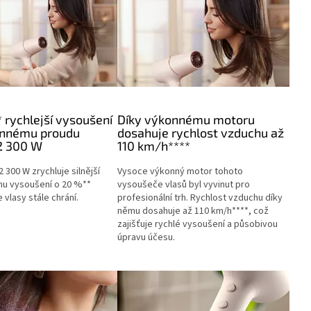
 rychlejší vysoušení
Díky výkonnému motoru
onnému proudu
dosahuje rychlost vzduchu až
2 300 W
110 km/h****
2 300 W zrychluje silnější
Vysoce výkonný motor tohoto
hu vysoušení o 20 %**
vysoušeče vlasů byl vyvinut pro
 vlasy stále chrání.
profesionální trh. Rychlost vzduchu díky
němu dosahuje až 110 km/h****, což
zajišťuje rychlé vysoušení a působivou
úpravu účesu.