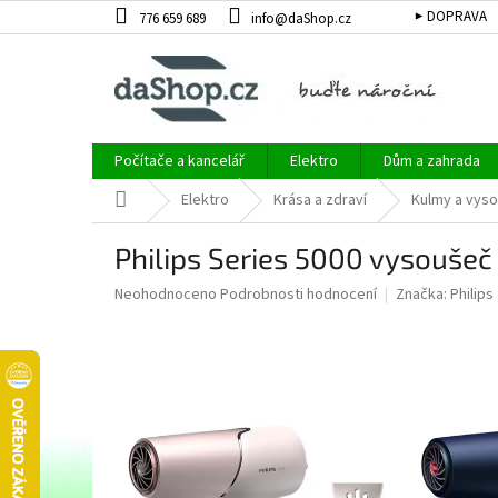
Přejít
▶ DOPRAVA
776 659 689
info@daShop.cz
na
obsah
Počítače a kancelář
Elektro
Dům a zahrada
Domů
Elektro
Krása a zdraví
Kulmy a vyso
Philips Series 5000 vysoušeč
Průměrné
Neohodnoceno
Podrobnosti hodnocení
Značka:
Philips
hodnocení
produktu
je
0,0
z
5
hvězdiček.