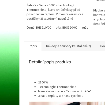
3,7
cena:
Žehlička Series 5000 s technologií
z
ThermoShield, která chrání vlasy před
Hladké a
5
poškozením teplem. Plovoucí keramické
kontrol
hvězdiček.
destičky (25 x 105mm) napuštěné
a rychl
arganovým olejem Ionizační...
destiče
černá, BHS510/00
bílá, BHS520/00
růžová, BHS530
6 nastave
Popis
Návody a soubory ke stažení (2)
Ho
Detailní popis produktu
2300 W
Technologie ThermoShield
Minerální ionizace a 2x ionizační péče*
3 nast. teploty a 2 nast. rychlost