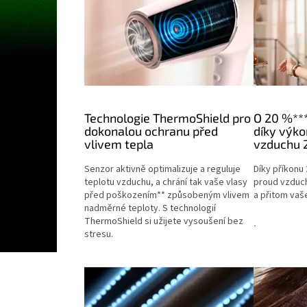
Technologie ThermoShield pro
O 20 %***
dokonalou ochranu před
díky výk
vlivem tepla
vzduchu 
Senzor aktivně optimalizuje a reguluje
Díky příkonu 
teplotu vzduchu, a chrání tak vaše vlasy
proud vzduc
před poškozením** způsobeným vlivem
a přitom vaše
nadměrné teploty. S technologií
ThermoShield si užijete vysoušení bez
.
stresu.