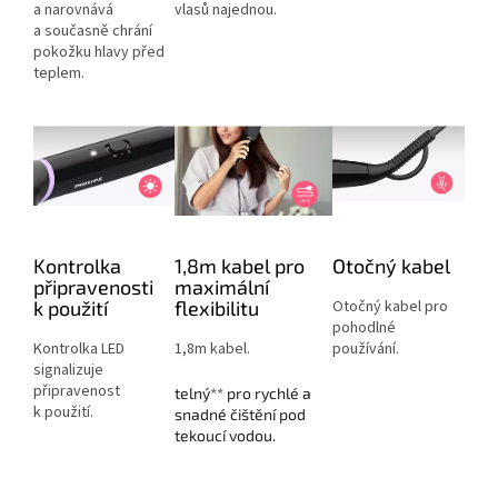
a narovnává
vlasů najednou.
a současně chrání
pokožku hlavy před
teplem.
Kontrolka
1,8m kabel pro
Otočný kabel
připravenosti
maximální
k použití
flexibilitu
Otočný kabel pro
pohodlné
Kontrolka LED
1,8m kabel.
používání.
signalizuje
připravenost
telný** pro rychlé a
k použití.
snadné čištění pod
tekoucí vodou.