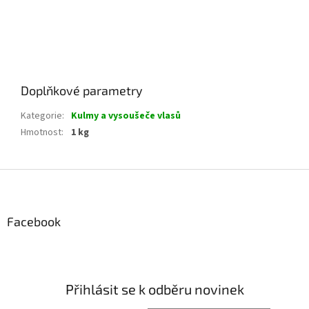
Doplňkové parametry
Kategorie
:
Kulmy a vysoušeče vlasů
Hmotnost
:
1 kg
Z
á
p
a
Facebook
t
í
Přihlásit se k odběru novinek