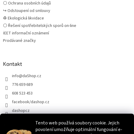
⚪ Ochrana osobních údajů
↪ Odstoupení od smlouvy
♻ Ekologická likvidace
⚪ Řešení spotřebitelských sporů on-line
ℹEET informační oznámení
Prodávané značky
Kontakt
info
@
daShop.cz
776 659 689
608 523 453
facebook/dashop.cz
dashopcz
Tento web používá soubory cookie. Jejich
povolení umožňuje optimální fungování e-
Heureka.cz
Zboží.cz
Srovnáme.cz