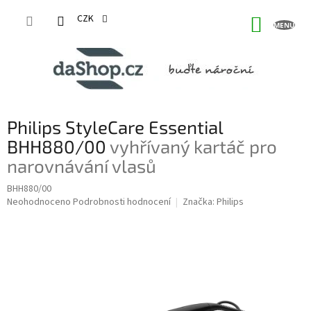
Přejít
na
CZK
NÁKUP
obsah
KOŠÍK
Philips StyleCare Essential
BHH880/00
vyhřívaný kartáč pro
narovnávání vlasů
BHH880/00
Průměrné
Neohodnoceno
Podrobnosti hodnocení
Značka:
Philips
hodnocení
produktu
je
0,0
z
5
hvězdiček.