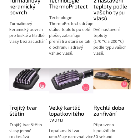
Turmalínový
Technologie
2 nastavení
keramický
ThermoProtect
teploty podle
povrch
vašeho typu
Technologie
vlasů
Turmalínový
ThermoProtect udržuje
keramický povrch
stálou teplotu po celé
Dvě nastavení
pro lesklé a hladké
ploše, zabraňuje
teploty
vlasy bez zacuchání.
přehřátí a stará se tak
(170 °C a 200 °C)
o ochranu i zdravý
podle typu vašich
vzhled vlasů.
vlasů.
Trojitý tvar
Velký kartáč
Rychlá doba
štětin
lopatkovitého
zahřívání
tvaru
Trojitý tvar štětin
Připraveno
vlasy jemně
Lopatkovitý tvar
k použití do
rozčesává
umožňuje narovnat více
50 sekund.