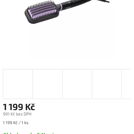
1 199 Kč
991 Kč bez DPH
Měrná
1 199 Kč / 1 ks
cena: