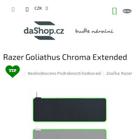
Přejít
na
CZK
NÁKUP
obsah
KOŠÍK
Razer Goliathus Chroma Extended
Průměrné
Neohodnoceno
Podrobnosti hodnocení
Značka:
Razer
hodnocení
produktu
je
0,0
z
5
hvězdiček.