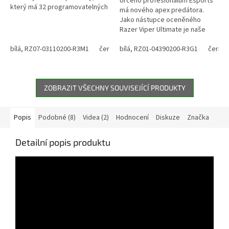
Určeno profesionálům Esports
který má 32 programovatelných
má nového apex predátora.
kláves, 8-mi směrný thumb-pad,
Jako nástupce oceněného
upravitelné prostory pro palec,
Razer Viper Ultimate je naše
ruku...
nejnovější evoluce, o více než
bílá, RZ07-03110200-R3M1
černá, RZ07-03110100-R3M1
20 % lehčí a vybavena
bílá, RZ01-04390200-R3G1
černá,
všestrannými...
ZOBRAZIT VŠECHNY SOUVISEJÍCÍ PRODUKTY
Popis
Podobné (8)
Videa (2)
Hodnocení
Diskuze
Značka
Detailní popis produktu