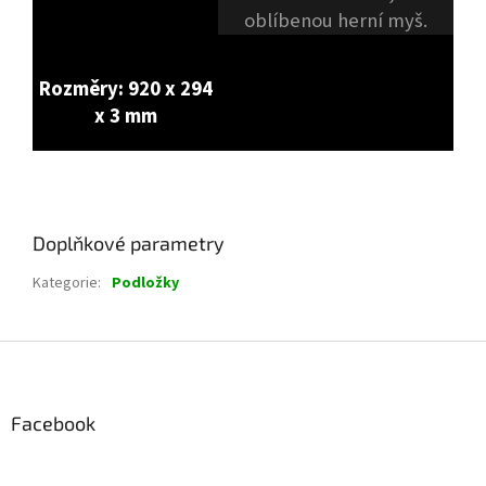
oblíbenou herní myš.
Rozměry: 920 x 294
x 3 mm
Doplňkové parametry
Kategorie
:
Podložky
Z
á
p
a
Facebook
t
í