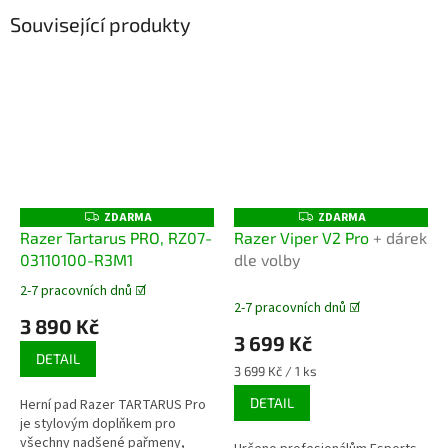
Související produkty
ZDARMA
ZDARMA
Z
Z
D
D
Razer Tartarus PRO, RZ07-
Razer Viper V2 Pro
+ dárek
A
A
03110100-R3M1
dle volby
R
R
M
M
A
A
2-7 pracovních dnů ☑️
Průměrné
2-7 pracovních dnů ☑️
hodnocení
3 890 Kč
produktu
3 699 Kč
je
DETAIL
5,0
Měrná
3 699 Kč / 1 ks
z
cena:
DETAIL
Herní pad Razer TARTARUS Pro
5
je stylovým doplňkem pro
hvězdiček.
všechny nadšené pařmeny,