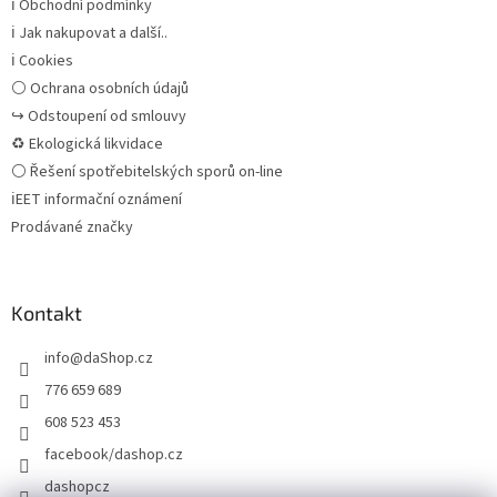
ℹ Obchodní podmínky
ℹ Jak nakupovat a další..
ℹ Cookies
⚪ Ochrana osobních údajů
↪ Odstoupení od smlouvy
♻ Ekologická likvidace
⚪ Řešení spotřebitelských sporů on-line
ℹEET informační oznámení
Prodávané značky
Kontakt
info
@
daShop.cz
776 659 689
608 523 453
facebook/dashop.cz
dashopcz