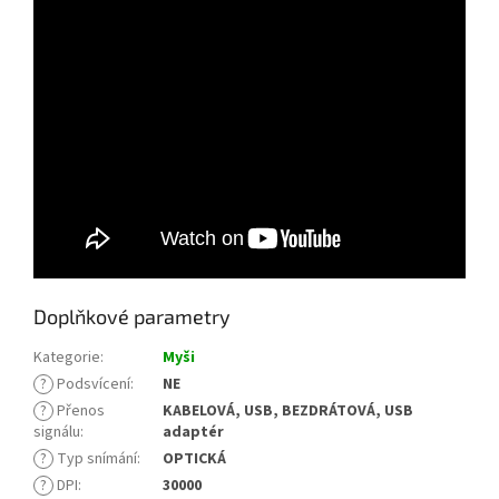
Doplňkové parametry
Kategorie
:
Myši
?
Podsvícení
:
NE
?
Přenos
KABELOVÁ, USB, BEZDRÁTOVÁ, USB
signálu
:
adaptér
?
Typ snímání
:
OPTICKÁ
?
DPI
:
30000