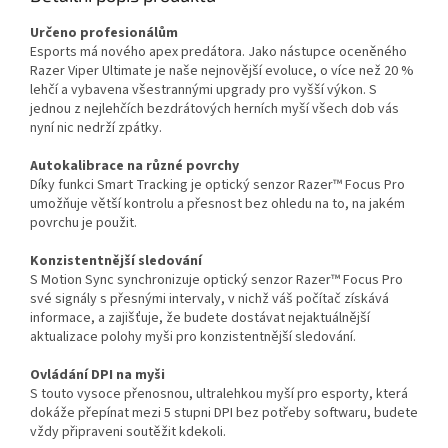
Určeno profesionálům
Esports má nového apex predátora. Jako nástupce oceněného
Razer Viper Ultimate je naše nejnovější evoluce, o více než 20 %
lehčí a vybavena všestrannými upgrady pro vyšší výkon. S
jednou z nejlehčích bezdrátových herních myší všech dob vás
nyní nic nedrží zpátky.
Autokalibrace na různé povrchy
Díky funkci Smart Tracking je optický senzor Razer™ Focus Pro
umožňuje větší kontrolu a přesnost bez ohledu na to, na jakém
povrchu je použit.
Konzistentnější sledování
S Motion Sync synchronizuje optický senzor Razer™ Focus Pro
své signály s přesnými intervaly, v nichž váš počítač získává
informace, a zajišťuje, že budete dostávat nejaktuálnější
aktualizace polohy myši pro konzistentnější sledování.
Ovládání DPI na myši
S touto vysoce přenosnou, ultralehkou myší pro esporty, která
dokáže přepínat mezi 5 stupni DPI bez potřeby softwaru, budete
vždy připraveni soutěžit kdekoli.