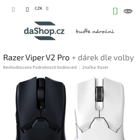
Přejít
na
CZK
NÁKUP
obsah
KOŠÍK
Razer Viper V2 Pro
+ dárek dle volby
Průměrné
Neohodnoceno
Podrobnosti hodnocení
Značka:
Razer
hodnocení
produktu
je
0,0
z
5
hvězdiček.