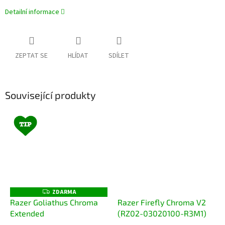
Detailní informace
ZEPTAT SE
HLÍDAT
SDÍLET
Související produkty
ZDARMA
Z
D
Razer Goliathus Chroma
Razer Firefly Chroma V2
A
Extended
(RZ02-03020100-R3M1)
R
M