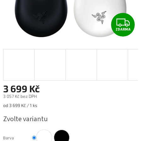
Z
ZDARMA
D
A
R
M
A
3 699 Kč
3 057 Kč bez DPH
Měrná
od 3 699 Kč / 1 ks
cena:
Zvolte variantu
Barva