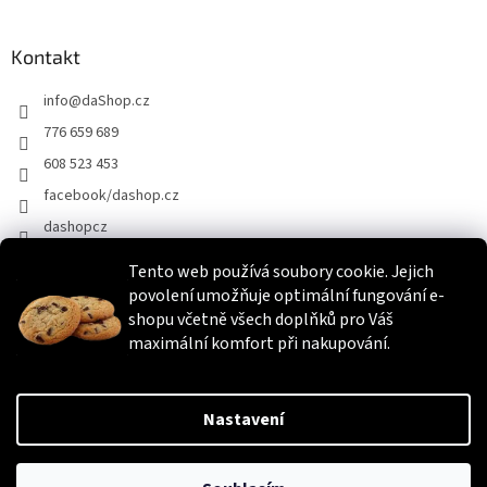
Kontakt
info
@
daShop.cz
776 659 689
608 523 453
facebook/dashop.cz
dashopcz
Tento web používá soubory cookie. Jejich
povolení umožňuje optimální fungování e-
Heureka.cz
Zboží.cz
Srovnáme.cz
shopu včetně všech doplňků pro Váš
maximální komfort při nakupování.
Vytvořil Shoptet
Nastavení
Copyright 2026
daShop.cz
. Všechna práva vyhrazena.
Upravit