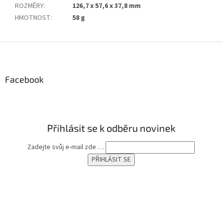
ROZMĚRY
:
126,7 x 57,6 x 37,8 mm
HMOTNOST
:
58 g
Z
á
p
a
Facebook
t
í
Přihlásit se k odběru novinek
Zadejte svůj e-mail zde …