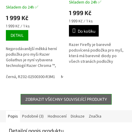
A
Skladem do 24h ✅
Průměrné
Skladem do 24h ✅
hodnocení
1 999 Kč
produktu
1 999 Kč
je
Měrná
1 999 Kč / 1 ks
5,0
Měrná
cena:
1 999 Kč / 1 ks
z
cena:
Do košíku
DETAIL
5
hvězdiček.
Razer Firefly je barevně
Nejprodávanější měkká herní
podsvícená podložka pro myš,
podložka pro myši Razer
která má barevné diody po
Goliathus je nyní vybavena
všech stranách podložky
technologií Razer Chroma ™,
(celkem 19 nastavitelných zón).
která rozzáří každé vítězství v
Svítící je i logo v pravém rohu.
ohromujícím spektru barev.
černá, RZ02-02500300-R3M1
Mercury, RZ02-02500314-R3M1
Quart
Chroma...
Rozměry:...
ZOBRAZIT VŠECHNY SOUVISEJÍCÍ PRODUKTY
Popis
Podobné (3)
Hodnocení
Diskuze
Značka
Detailní popis produktu