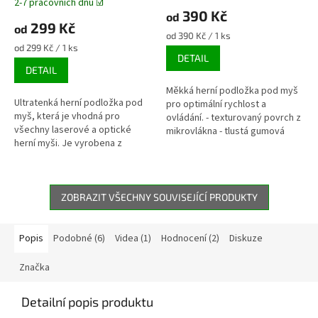
2-7 pracovních dnů ☑️
hodnocení
390 Kč
od
produktu
299 Kč
od
je
Měrná
od 390 Kč / 1 ks
5,0
Měrná
cena:
od 299 Kč / 1 ks
DETAIL
z
cena:
DETAIL
5
hvězdiček.
Měkká herní podložka pod myš
Ultratenká herní podložka pod
pro optimální rychlost a
myš, která je vhodná pro
ovládání. - texturovaný povrch z
všechny laserové a optické
mikrovlákna - tlustá gumová
herní myši. Je vyrobena z
pěna s vysokou hustotou -
vysoce odolného
protiskluzová základna
polykarbonátu, který odolá i
Rozměry: viz...
velmi dlouhému a...
ZOBRAZIT VŠECHNY SOUVISEJÍCÍ PRODUKTY
Popis
Podobné (6)
Videa (1)
Hodnocení (2)
Diskuze
Značka
Detailní popis produktu