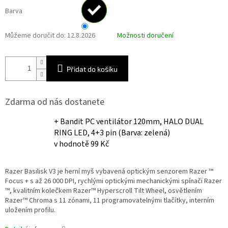
Barva
Můžeme doručit do:
12.8.2026
Možnosti doručení
Přidat do košíku
Zdarma od nás dostanete
+ Bandit PC ventilátor 120mm, HALO DUAL
RING LED, 4+3 pin (Barva: zelená)
v hodnotě 99 Kč
Razer Basilisk V3 je herní myš vybavená optickým senzorem Razer ™
Focus + s až 26 000 DPI, rychlými optickými mechanickými spínači Razer
™, kvalitním kolečkem Razer™ Hyperscroll Tilt Wheel, osvětlením
Razer™ Chroma s 11 zónami, 11 programovatelnými tlačítky, interním
uložením profilu.