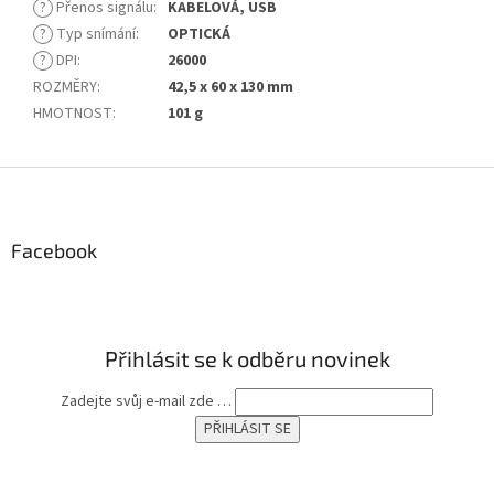
?
Přenos signálu
:
KABELOVÁ, USB
?
Typ snímání
:
OPTICKÁ
?
DPI
:
26000
ROZMĚRY
:
42,5 x 60 x 130 mm
HMOTNOST
:
101 g
Z
á
p
a
Facebook
t
í
Přihlásit se k odběru novinek
Zadejte svůj e-mail zde …