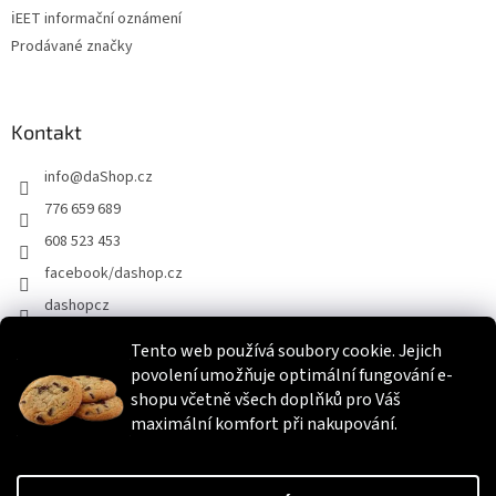
ℹEET informační oznámení
Prodávané značky
Kontakt
info
@
daShop.cz
776 659 689
608 523 453
facebook/dashop.cz
dashopcz
Tento web používá soubory cookie. Jejich
povolení umožňuje optimální fungování e-
Heureka.cz
Zboží.cz
Srovnáme.cz
shopu včetně všech doplňků pro Váš
maximální komfort při nakupování.
Vytvořil Shoptet