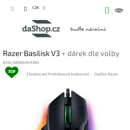
Přejít
na
CZK
NÁKUP
obsah
KOŠÍK
Razer Basilisk V3
+ dárek dle volby
RZ01-04000100-R3M1
Průměrné
2 hodnocení
Podrobnosti hodnocení
Značka:
Razer
hodnocení
produktu
je
5,0
z
5
hvězdiček.