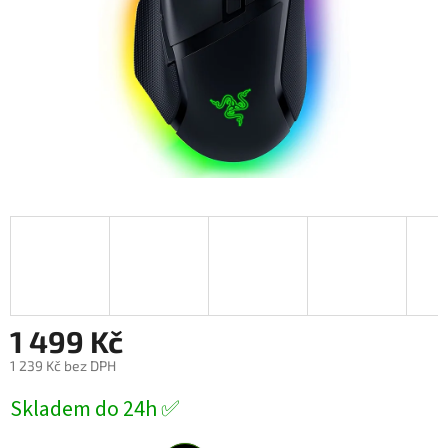
1 499 Kč
1 239 Kč bez DPH
Měrná
Skladem do 24h ✅
cena: