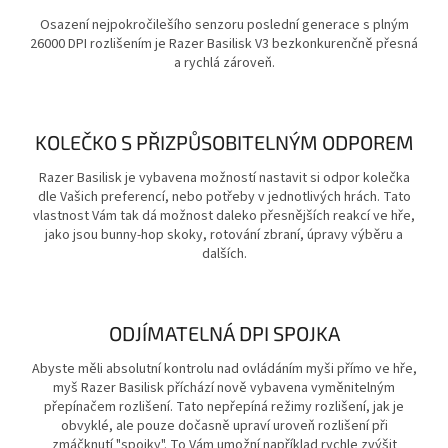
Osazení nejpokročilešího senzoru poslední generace s plným
26000 DPI rozlišením je Razer Basilisk V3 bezkonkurenčně přesná
a rychlá zároveň.
KOLEČKO S PŘIZPŮSOBITELNÝM ODPOREM
Razer Basilisk je vybavena možností nastavit si odpor kolečka
dle Vašich preferencí, nebo potřeby v jednotlivých hrách. Tato
vlastnost Vám tak dá možnost daleko přesnějších reakcí ve hře,
jako jsou bunny-hop skoky, rotování zbraní, úpravy výběru a
dalších.
ODJÍMATELNÁ DPI SPOJKA
Abyste měli absolutní kontrolu nad ovládáním myši přímo ve hře,
myš Razer Basilisk příchází nově vybavena vyměnitelným
přepínačem rozlišení. Tato nepřepíná režimy rozlišení, jak je
obvyklé, ale pouze dočasně upraví uroveň rozlišení při
zmáčknutí "spojky". To Vám umožní například rychle zvýšit