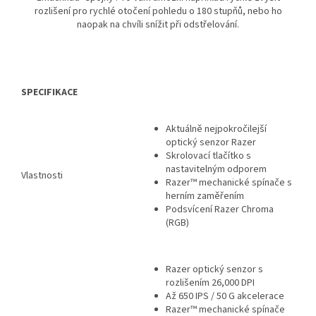
rozlišení pro rychlé otočení pohledu o 180 stupňů, nebo ho
naopak na chvíli snížit při odstřelování.
SPECIFIKACE
Aktuálně nejpokročilejší
optický senzor Razer
Skrolovací tlačítko s
nastavitelným odporem
Vlastnosti
Razer™ mechanické spínače s
herním zaměřením
Podsvícení Razer Chroma
(RGB)
Razer optický senzor s
rozlišením 26,000 DPI
Až 650 IPS / 50 G akcelerace
Razer™ mechanické spínače