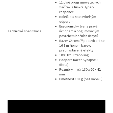
11 plně programovatelných
tlačítek s funkcí Hyper-
responce
Kolečko s nastavitelným
odporem
Ergonomicky tvar s pravým
Technické specifikace
úchopem a pogumovaným
povrchem bočních úchytů
Razer Chroma™ podsvícení se
16.8 millionem barev,
přednastavené efekty
1000 Hz Ultrapolling
Podpora Razer Synapse 3
(Beta)
Rozměry myši: 130 x 60 x 42
mm
Hmotnost 101 g (bez kabelu)