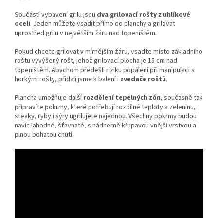
Součástí vybavení grilu jsou
dva grilovací rošty z uhlíkové
oceli
. Jeden můžete vsadit přímo do planchy a grilovat
uprostřed grilu v největším žáru nad topeništěm.
Pokud chcete grilovat v mírnějším žáru, vsaďte místo základního
roštu vyvýšený rošt, jehož grilovací plocha je 15 cm nad
topeništěm. Abychom předešli riziku popálení při manipulaci s
horkými rošty, přidali jsme k balení i
zvedače roštů
.
Plancha umožňuje další
rozdělení tepelných zón
, současně tak
připravíte pokrmy, které potřebují rozdílné teploty a zeleninu,
steaky, ryby i sýry ugrilujete najednou. Všechny pokrmy budou
navíc lahodné, šťavnaté, s nádherně křupavou vnější vrstvou a
plnou bohatou chutí.