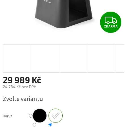
Z
ZDARMA
D
A
R
M
A
29 989 Kč
24 784 Kč bez DPH
Měrná
Zvolte variantu
cena:
Barva