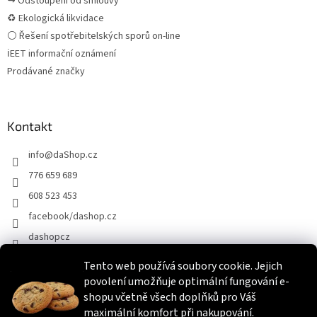
↪ Odstoupení od smlouvy
♻ Ekologická likvidace
⚪ Řešení spotřebitelských sporů on-line
ℹEET informační oznámení
Prodávané značky
Kontakt
info
@
daShop.cz
776 659 689
608 523 453
facebook/dashop.cz
dashopcz
Tento web používá soubory cookie. Jejich
povolení umožňuje optimální fungování e-
Heureka.cz
Zboží.cz
Srovnáme.cz
shopu včetně všech doplňků pro Váš
maximální komfort při nakupování.