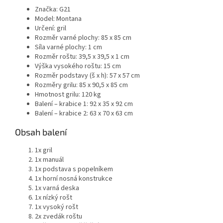
Značka: G21
Model: Montana
Určení: gril
Rozměr varné plochy: 85 x 85 cm
Síla varné plochy: 1 cm
Rozměr roštu: 39,5 x 39,5 x 1 cm
Výška vysokého roštu: 15 cm
Rozměr podstavy (š x h): 57 x 57 cm
Rozměry grilu: 85 x 90,5 x 85 cm
Hmotnost grilu: 120 kg
Balení – krabice 1: 92 x 35 x 92 cm
Balení – krabice 2: 63 x 70 x 63 cm
Obsah balení
1x gril
1x manuál
1x podstava s popelníkem
1x horní nosná konstrukce
1x varná deska
1x nízký rošt
1x vysoký rošt
2x zvedák roštu