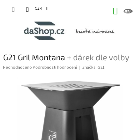
Přejít
na
CZK
NÁKUP
obsah
KOŠÍK
G21 Gril Montana
+ dárek dle volby
Průměrné
Neohodnoceno
Podrobnosti hodnocení
Značka:
G21
hodnocení
produktu
je
0,0
z
5
hvězdiček.