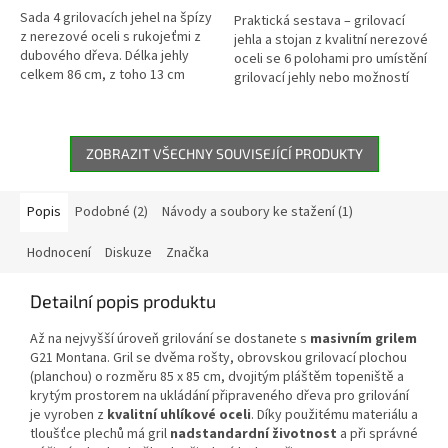
Sada 4 grilovacích jehel na špízy
Praktická sestava – grilovací
z nerezové oceli s rukojeťmi z
jehla a stojan z kvalitní nerezové
dubového dřeva. Délka jehly
oceli se 6 polohami pro umístění
celkem 86 cm, z toho 13 cm
grilovací jehly nebo možností
měří rukojeť.
zavěšení kotlíku.
ZOBRAZIT VŠECHNY SOUVISEJÍCÍ PRODUKTY
Popis
Podobné (2)
Návody a soubory ke stažení (1)
Hodnocení
Diskuze
Značka
Detailní popis produktu
Až na nejvyšší úroveň grilování se dostanete s
masivním grilem
G21 Montana. Gril se dvěma rošty, obrovskou grilovací plochou
(planchou) o rozměru 85 x 85 cm, dvojitým pláštěm topeniště a
krytým prostorem na ukládání připraveného dřeva pro grilování
je vyroben z
kvalitní uhlíkové oceli
. Díky použitému materiálu a
tloušťce plechů má gril
nadstandardní životnost
a při správné