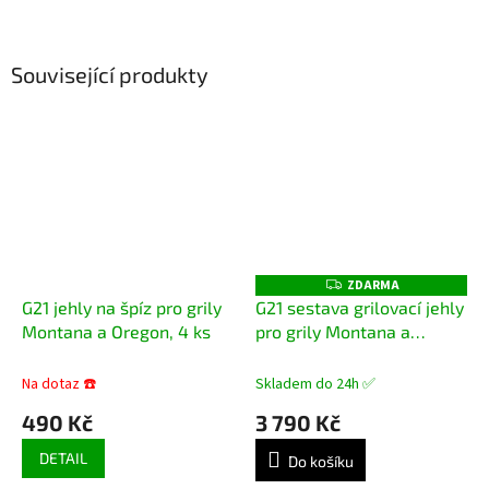
Související produkty
ZDARMA
Z
D
G21 jehly na špíz pro grily
G21 sestava grilovací jehly
A
Montana a Oregon, 4 ks
pro grily Montana a
R
M
Oregon
A
Na dotaz ☎️
Skladem do 24h ✅
490 Kč
3 790 Kč
DETAIL
Do košíku