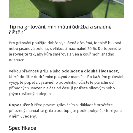
Tip na grilování, minimální údržba a snadné
čištění
Pro grilování použijte dobře vysušená dřevěná, ideálně buková
nebo jasanová polena, s vlhkostí maximálně 20 %. Do topeniště
je rovnejte tak, aby kůra směřovala ven a kouř mohl snadno
odcházet.
Velkou předností grilu je jeho
odolnost a dlouhá životnost
,
které docílíte dodržením pokynů z manuálu. Po každém grilování
vysypte popel z výsuvného popelníku, očistěte planchu od
případných usazenin a čas od času ji potřete olivovým nebo
jiným rostlinným olejem.
Doporučení:
Před prvním grilováním si důkladně pročtěte
přiložený manuál ke grilu a postupujte podle pokynů, které jsou
v něm uvedeny.
Specifikace