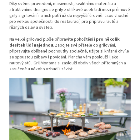
Díky svému provedení, masivnosti, kvalitnímu materiálu a
atraktivnímu designu se grily z uhlíkové oceli řadí mezi prémiové
grily a grilování na nich patří už do nejvyšší úrovně. Jsou vhodné
pro velkou společnost i do restaurací, pro přípravu rautů a
různých oslav a svateb.
Na velké grilovací ploše připravíte pohoštění i
pro několik
desítek lidí najednou
. Zapojte své přátele do grilování,
připravujte oblíbené pochoutky společně, užijte si krásné chvíle
se spoustou zábavy i povídání. Plancha vám poslouží i jako
rautový stůl. Gril Montana si zaslouží obdiv všech přítomných a
zaručeně u někoho vzbudí i závist.