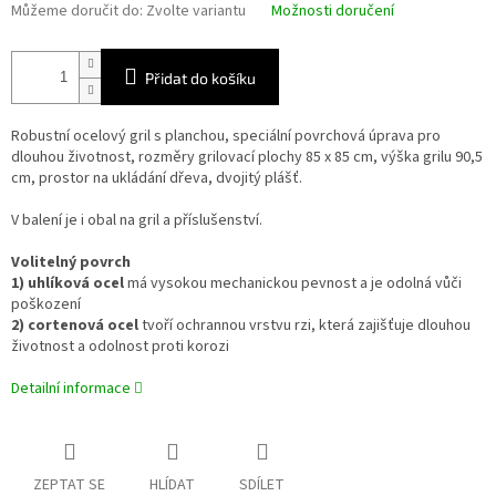
Můžeme doručit do:
Zvolte variantu
Možnosti doručení
Přidat do košíku
Robustní ocelový gril s planchou, speciální povrchová úprava pro
dlouhou životnost, rozměry grilovací plochy 85 x 85 cm, výška grilu 90,5
cm, prostor na ukládání dřeva, dvojitý plášť.
V balení je i obal na gril a příslušenství.
Volitelný povrch
1) uhlíková ocel
má vysokou mechanickou pevnost a je odolná vůči
poškození
2) cortenová ocel
tvoří ochrannou vrstvu rzi, která zajišťuje dlouhou
životnost a odolnost proti korozi
Detailní informace
ZEPTAT SE
HLÍDAT
SDÍLET