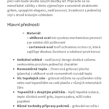
péči vám bude skvěle sloužit desítky let. Připravte se na
mimořádné zážitky s tímto výjimečným a nesmírně atraktivním
grilem, spojujícím eleganci, nadčasovost, trvanlivost a jedinečný
styl s drsně krásným vzhledem.
Hlavní přednosti
Materiál
– uhlíková ocel
má vysokou mechanickou pevnost
a je odolná vůči poškození
- cortenová ocel
tvoří ochrannou vrstvu rzi, která
zajišťuje dlouhou životnost a odolnost proti korozi
Unikátní vzhled
– nadčasový design dodává vašemu
venkovnímu prostoru jedinečný charakter
Rovnoměrné teplo
– čtvercová grilovací plocha
(plancha) z uhlíkové oceli rovnoměrně rozvádí teplo
Víc tepelných zón
– grilovat můžete na vyvýšeném roštu
nebo nad topeništěm na celé planše v různých intenzitách
žáru
Topeniště s dvojitým pláštěm
– lepší tepelná izolace,
teplo zůstává uvnitř grilu, úspora paliva, nižší riziko
popálení
Různé techniky přípravy pokrmů
– grilování na roštu i