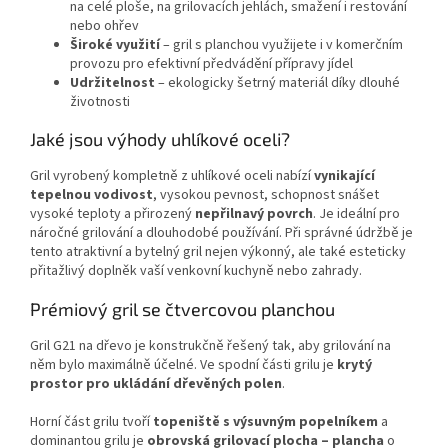
na celé ploše, na grilovacích jehlách, smažení i restování
nebo ohřev
Široké využití
– gril s planchou využijete i v komerčním
provozu pro efektivní předvádění přípravy jídel
Udržitelnost
– ekologicky šetrný materiál díky dlouhé
životnosti
Jaké jsou výhody uhlíkové oceli?
Gril vyrobený kompletně z uhlíkové oceli nabízí
vynikající
tepelnou vodivost
, vysokou pevnost, schopnost snášet
vysoké teploty a přirozený
nepřilnavý povrch
. Je ideální pro
náročné grilování a dlouhodobé používání. Při správné údržbě je
tento atraktivní a bytelný gril nejen výkonný, ale také esteticky
přitažlivý doplněk vaší venkovní kuchyně nebo zahrady.
Prémiový gril se čtvercovou planchou
Gril G21 na dřevo je konstrukčně řešený tak, aby grilování na
něm bylo maximálně účelné. Ve spodní části grilu je
krytý
prostor pro ukládání dřevěných polen
.
Horní část grilu tvoří
topeniště s výsuvným popelníkem
a
dominantou grilu je
obrovská grilovací plocha – plancha
o