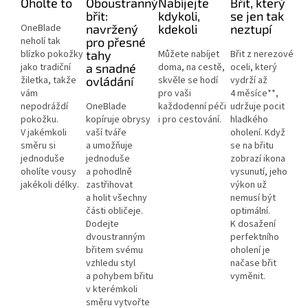
Oholte to
Oboustranný
Nabíjejte
Břit, který
břit:
kdykoli,
se jen tak
OneBlade
navržený
kdekoli
neztupí
neholí tak
pro přesné
blízko pokožky
tahy
Můžete nabíjet
Břit z nerezové
jako tradiční
a snadné
doma, na cestě,
oceli, který
žiletka, takže
ovládán
í
skvěle se hodí
vydrží až
vám
pro vaši
4 měsíce**,
nepodráždí
OneBlade
každodenní péči
udržuje pocit
pokožku.
kopíruje obrysy
i pro cestování.
hladkého
V jakémkoli
vaší tváře
oholení. Když
směru si
a umožňuje
se na břitu
jednoduše
jednoduše
zobrazí ikona
oholíte vousy
a pohodlně
vysunutí, jeho
jakékoli délky.
zastřihovat
výkon už
a holit všechny
nemusí být
části obličeje.
optimální.
Dodejte
K dosažení
dvoustranným
perfektního
břitem svému
oholení je
vzhledu styl
načase břit
a pohybem břitu
vyměnit.
v kterémkoli
směru vytvořte