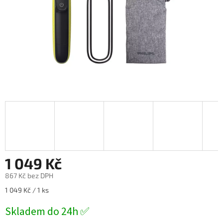
1 049 Kč
867 Kč bez DPH
Měrná
1 049 Kč / 1 ks
cena:
Skladem do 24h ✅