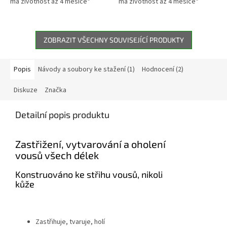
má životnost až 4 měsíce*
má životnost až 4 měsíce*
ZOBRAZIT VŠECHNY SOUVISEJÍCÍ PRODUKTY
Popis
Návody a soubory ke stažení (1)
Hodnocení (2)
Diskuze
Značka
Detailní popis produktu
Zastřižení, vytvarování a oholení
vousů všech délek
Konstruováno ke střihu vousů, nikoli
kůže
Zastřihuje, tvaruje, holí