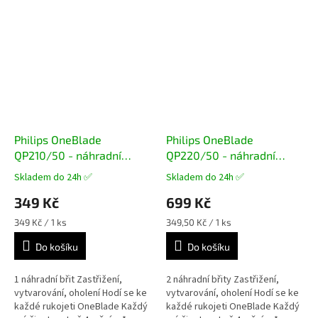
Philips OneBlade
Philips OneBlade
QP210/50 - náhradní
QP220/50 - náhradní
hlavice
hlavice
Skladem do 24h ✅
Skladem do 24h ✅
Průměrné
Průměrné
hodnocení
hodnocení
349 Kč
699 Kč
produktu
produktu
je
je
Měrná
Měrná
349 Kč / 1 ks
349,50 Kč / 1 ks
5,0
5,0
cena:
cena:
z
z
Do košíku
Do košíku
5
5
hvězdiček.
hvězdiček.
1 náhradní břit Zastřižení,
2 náhradní břity Zastřižení,
vytvarování, oholení Hodí se ke
vytvarování, oholení Hodí se ke
každé rukojeti OneBlade Každý
každé rukojeti OneBlade Každý