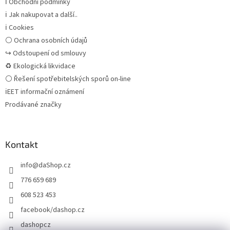
ℹ Obchodní podmínky
ℹ Jak nakupovat a další..
ℹ Cookies
⚪ Ochrana osobních údajů
↪ Odstoupení od smlouvy
♻ Ekologická likvidace
⚪ Řešení spotřebitelských sporů on-line
ℹEET informační oznámení
Prodávané značky
Kontakt
info
@
daShop.cz
776 659 689
608 523 453
facebook/dashop.cz
dashopcz