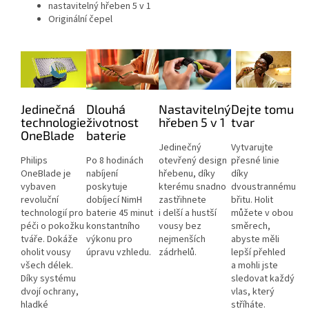
nastavitelný hřeben 5 v 1
Originální čepel
Jedinečná
Dlouhá
Nastavitelný
Dejte tomu
technologie
životnost
hřeben 5 v 1
tvar
OneBlade
baterie
Jedinečný
Vytvarujte
Philips
Po 8 hodinách
otevřený design
přesné linie
OneBlade je
nabíjení
hřebenu, díky
díky
vybaven
poskytuje
kterému snadno
dvoustrannému
revoluční
dobíjecí NimH
zastřihnete
břitu. Holit
technologií pro
baterie 45 minut
i delší a hustší
můžete v obou
péči o pokožku
konstantního
vousy bez
směrech,
tváře. Dokáže
výkonu pro
nejmenších
abyste měli
oholit vousy
úpravu vzhledu.
zádrhelů.
lepší přehled
všech délek.
a mohli jste
Díky systému
sledovat každý
dvojí ochrany,
vlas, který
hladké
stříháte.