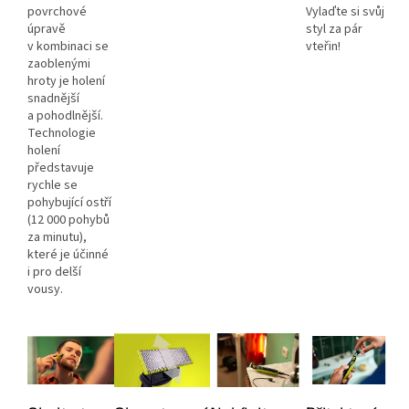
povrchové
Vylaďte si svůj
úpravě
styl za pár
v kombinaci se
vteřin!
zaoblenými
hroty je holení
snadnější
a pohodlnější.
Technologie
holení
představuje
rychle se
pohybující ostří
(12 000 pohybů
za minutu),
které je účinné
i pro delší
vousy.