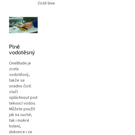
čisté linie.
Plně
vodotěsný
OneBlade je
zcela
vodotěsný,
takže se
snadno čistí:
stačí
opláchnout pod
tekoucí vodou.
Můžete použít
jak na suché,
tak i mokré
holení,
dokonce i ve