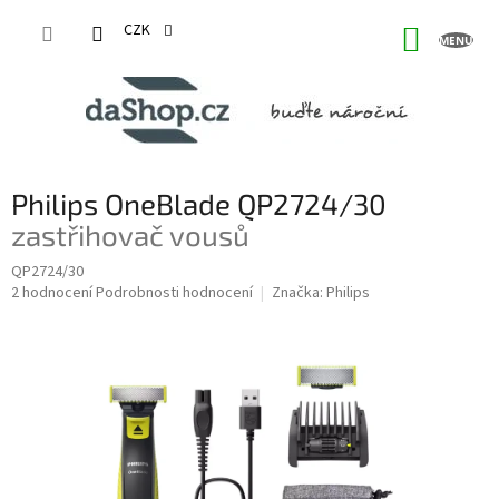
Přejít
na
CZK
NÁKUP
obsah
KOŠÍK
Philips OneBlade QP2724/30
zastřihovač vousů
QP2724/30
Průměrné
2 hodnocení
Podrobnosti hodnocení
Značka:
Philips
hodnocení
produktu
je
5,0
z
5
hvězdiček.