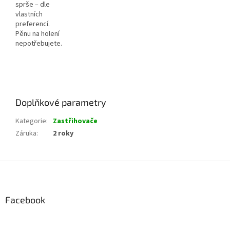
sprše – dle
vlastních
preferencí.
Pěnu na holení
nepotřebujete.
Doplňkové parametry
Kategorie
:
Zastřihovače
Záruka
:
2 roky
Z
á
p
a
Facebook
t
í