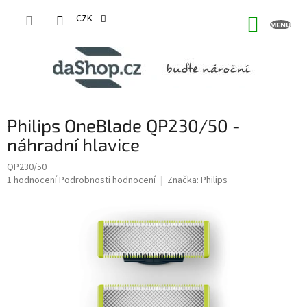
Přejít
na
CZK
NÁKUP
obsah
KOŠÍK
Philips OneBlade QP230/50 -
náhradní hlavice
QP230/50
Průměrné
1 hodnocení
Podrobnosti hodnocení
Značka:
Philips
hodnocení
produktu
je
5,0
z
5
hvězdiček.