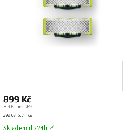
899 Kč
743 Kč bez DPH
Měrná
299,67 Kč / 1 ks
cena:
Skladem do 24h ✅