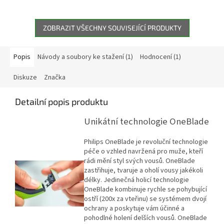
ZOBRAZIT VŠECHNY SOUVISEJÍCÍ PRODUKTY
Popis
Návody a soubory ke stažení (1)
Hodnocení (1)
Diskuze
Značka
Detailní popis produktu
Unikátní technologie OneBlade
Philips OneBlade je revoluční technologie
péče o vzhled navržená pro muže, kteří
rádi mění styl svých vousů. OneBlade
zastřihuje, tvaruje a oholí vousy jakékoli
délky. Jedinečná holicí technologie
OneBlade kombinuje rychle se pohybující
ostří (200x za vteřinu) se systémem dvojí
ochrany a poskytuje vám účinné a
pohodlné holení delších vousů. OneBlade