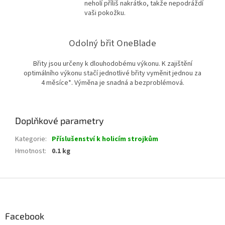
neholí příliš nakrátko, takže nepodráždí
vaši pokožku.
Odolný břit OneBlade
Břity jsou určeny k dlouhodobému výkonu. K zajištění
optimálního výkonu stačí jednotlivé břity vyměnit jednou za
4 měsíce*. Výměna je snadná a bezproblémová.
Doplňkové parametry
Kategorie
:
Příslušenství k holicím strojkům
Hmotnost
:
0.1 kg
Z
á
p
a
Facebook