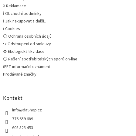
☓ Reklamace
ℹ Obchodní podmínky
ℹ Jak nakupovat a další..
ℹ Cookies
⚪ Ochrana osobních údajů
↪ Odstoupení od smlouvy
♻ Ekologická likvidace
⚪ Řešení spotřebitelských sporů on-line
ℹEET informační oznámení
Prodávané značky
Kontakt
info
@
daShop.cz
776 659 689
608 523 453