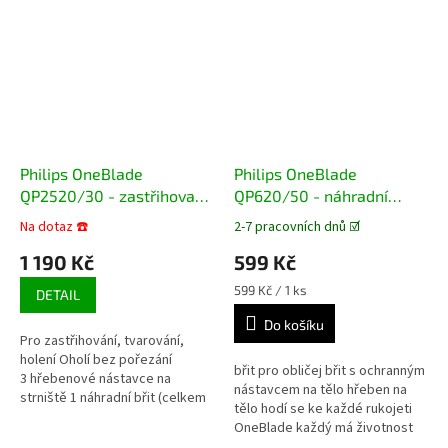
Philips OneBlade
Philips OneBlade
QP2520/30 - zastřihovač
QP620/50 - náhradní
vousů a vlasů
hlavice
Na dotaz ☎️
2-7 pracovních dnů ☑️
Průměrné
Průměrné
hodnocení
hodnocení
1 190 Kč
599 Kč
produktu
produktu
je
je
Měrná
599 Kč / 1 ks
DETAIL
3,7
4,8
cena:
z
z
Do košíku
Pro zastřihování, tvarování,
5
5
holení Oholí bez pořezání
hvězdiček.
hvězdiček.
břit pro obličej břit s ochranným
3 hřebenové nástavce na
nástavcem na tělo hřeben na
strniště 1 náhradní břit (celkem
tělo hodí se ke každé rukojeti
v balení 2 ks) Nabíjecí, mokré i
OneBlade každý má životnost
suché použití
až 4 měsíce*