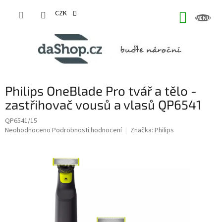
Přejít
na
CZK
NÁKUP
obsah
KOŠÍK
Philips OneBlade Pro tvář a tělo -
zastřihovač vousů a vlasů QP6541
QP6541/15
Průměrné
Neohodnoceno
Podrobnosti hodnocení
Značka:
Philips
hodnocení
produktu
je
0,0
z
5
hvězdiček.