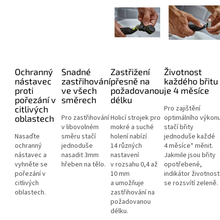
Ochranný
Snadné
Zastřižení
Životnost
nástavec
zastřihování
přesně na
každého břitu
proti
ve všech
požadovanou
je 4 měsíce
pořezání v
směrech
délku
citlivých
Pro zajištění
oblastech
Pro zastřihování
Holicí strojek pro
optimálního výkon
v libovolném
mokré a suché
stačí břity
Nasaďte
směru stačí
holení nabízí
jednoduše každé
ochranný
jednoduše
14 různých
4 měsíce* měnit.
nástavec a
nasadit 3mm
nastavení
Jakmile jsou břity
vyhněte se
hřeben na tělo.
v rozsahu 0,4 až
opotřebené,
pořezání v
10 mm
indikátor životnost
citlivých
a umožňuje
se rozsvítí zeleně.
oblastech.
zastřihování na
požadovanou
délku.