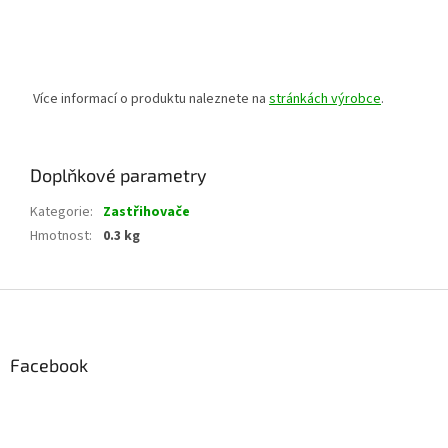
Více informací o produktu naleznete na
stránkách výrobce
.
Doplňkové parametry
Kategorie
:
Zastřihovače
Hmotnost
:
0.3 kg
Z
á
p
a
Facebook
t
í