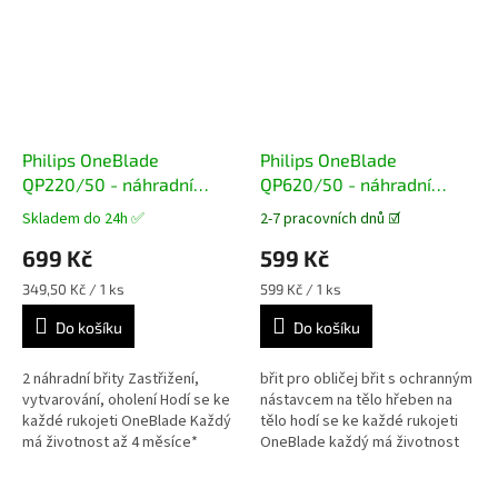
Philips OneBlade
Philips OneBlade
QP220/50 - náhradní
QP620/50 - náhradní
hlavice
hlavice
Skladem do 24h ✅
2-7 pracovních dnů ☑️
Průměrné
Průměrné
hodnocení
hodnocení
699 Kč
599 Kč
produktu
produktu
je
je
Měrná
Měrná
349,50 Kč / 1 ks
599 Kč / 1 ks
5,0
4,8
cena:
cena:
z
z
Do košíku
Do košíku
5
5
hvězdiček.
hvězdiček.
2 náhradní břity Zastřižení,
břit pro obličej břit s ochranným
vytvarování, oholení Hodí se ke
nástavcem na tělo hřeben na
každé rukojeti OneBlade Každý
tělo hodí se ke každé rukojeti
má životnost až 4 měsíce*
OneBlade každý má životnost
až 4 měsíce*