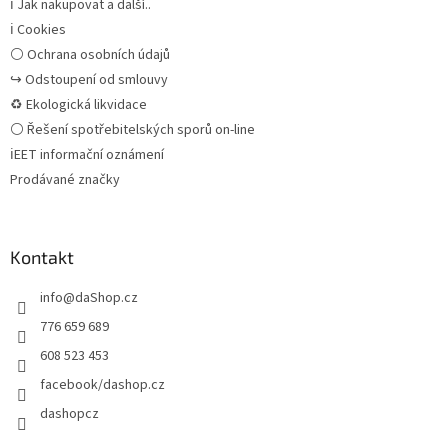
ℹ Jak nakupovat a další..
ℹ Cookies
⚪ Ochrana osobních údajů
↪ Odstoupení od smlouvy
♻ Ekologická likvidace
⚪ Řešení spotřebitelských sporů on-line
ℹEET informační oznámení
Prodávané značky
Kontakt
info
@
daShop.cz
776 659 689
608 523 453
facebook/dashop.cz
dashopcz