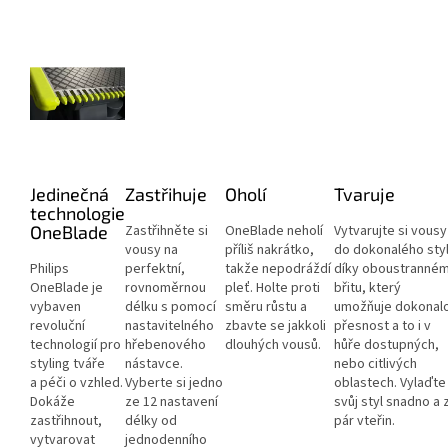
Jedinečná
Zastřihuje
Oholí
Tvaruje
technologie
OneBlade
Zastřihněte si
OneBlade neholí
Vytvarujte si vousy
vousy na
příliš nakrátko,
do dokonalého sty
Philips
perfektní,
takže nepodráždí
díky oboustranné
OneBlade je
rovnoměrnou
pleť. Holte proti
břitu, který
vybaven
délku s pomocí
směru růstu a
umožňuje dokonal
revoluční
nastavitelného
zbavte se jakkoli
přesnost a to i v
technologií pro
hřebenového
dlouhých vousů.
hůře dostupných,
styling tváře
nástavce.
nebo citlivých
a péči o vzhled.
Vyberte si jedno
oblastech. Vylaďte
Dokáže
ze 12 nastavení
svůj styl snadno a 
zastřihnout,
délky od
pár vteřin.
vytvarovat
jednodenního