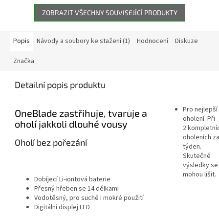
ZOBRAZIT VŠECHNY SOUVISEJÍCÍ PRODUKTY
Popis
Návody a soubory ke stažení (1)
Hodnocení
Diskuze
Značka
Detailní popis produktu
Pro nejlepší
OneBlade zastřihuje, tvaruje a
oholení. Při
oholí jakkoli dlouhé vousy
2 kompletní
oholeních z
Oholí bez pořezání
týden.
Skutečné
výsledky se
mohou lišit.
Dobíjecí Li-iontová baterie
Přesný hřeben se 14 délkami
Vodotěsný, pro suché i mokré použití
Digitální displej LED