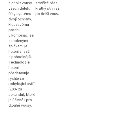
a oholit vousy
strniště přes
všech délek.
krátký střih až
Díky systému
po delší vous.
dvojí ochrany,
klouzavému
potahu
v kombinaci se
zaoblenými
špičkami je
holení snazší
a pohodlnější.
Technologie
holení
představuje
rychle se
pohybující ostří
(200x za
sekundu), které
je účinné i pro
dlouhé vousy.