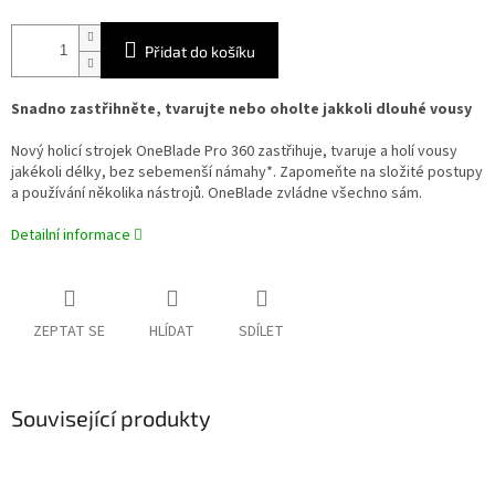
Přidat do košíku
Snadno zastřihněte, tvarujte nebo oholte jakkoli dlouhé vousy
Nový holicí strojek OneBlade Pro 360 zastřihuje, tvaruje a holí vousy
jakékoli délky, bez sebemenší námahy*. Zapomeňte na složité postupy
a používání několika nástrojů. OneBlade zvládne všechno sám.
Detailní informace
ZEPTAT SE
HLÍDAT
SDÍLET
Související produkty