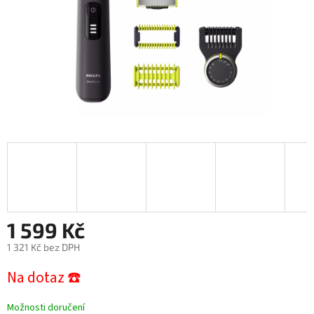
1 599 Kč
1 321 Kč bez DPH
Měrná
Na dotaz ☎️
cena:
Možnosti doručení