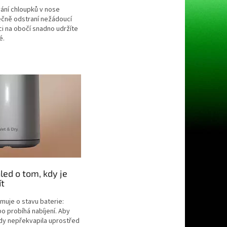
ání chloupků v nose
ečně odstraní nežádoucí
ci na obočí snadno udržíte
é.
led o tom, kdy je
ít
rmuje o stavu baterie:
bo probíhá nabíjení. Aby
kdy nepřekvapila uprostřed