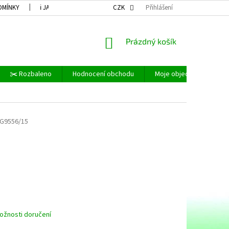
DMÍNKY
ℹ JAK NAKUPOVAT A DALŠÍ..
CZK
ℹ COOKIES
Přihlášení
⚪ OCHRANA OS
NÁKUPNÍ
Prázdný košík
KOŠÍK
✂️ Rozbaleno
Hodnocení obchodu
Moje objednávka
G9556/15
ožnosti doručení