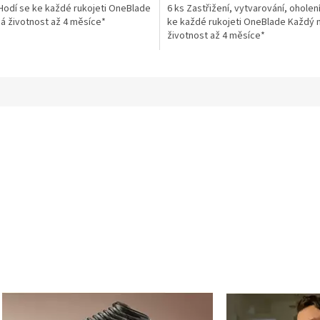
Hodí se ke každé rukojeti OneBlade
6 ks Zastřižení, vytvarování, oholen
ek.
hvězdiček.
á životnost až 4 měsíce*
ke každé rukojeti OneBlade Každý
životnost až 4 měsíce*