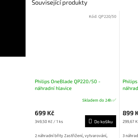
Související produkty
Kód:
QP220/50
Philips OneBlade QP220/50 -
Philip
náhradní hlavice
náhrad
Skladem do 24h ✅
Průměrné
Průměr
hodnocení
hodnoce
699 Kč
899 
produktu
produkt
je
je
Měrná
Měrná
349,50 Kč / 1 ks
Do košíku
299,67 K
5,0
5,0
cena:
cena:
z
z
2 náhradní břity Zastřižení, vytvarování,
3 náhrad
5
5