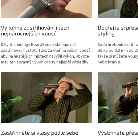
Výkonné zastřihování i těch
Dopřejte si pře
nejnáročnějších vousů
styling
Díky technologii BeardSense skenuje náš
Sada hřebenů zastřiho
zastřihovač hustotu 125x za vteřinu vašich vousů,
délky od 0,2 mm do 2
aby na hustějších místech navýšil výkon, abyste
takže si můžete vousy
měli ten správný výkon pro ty nejlepší výsledky.
nebo krátké.
Zastřihněte si vlasy podle sebe
Vystihněte přes