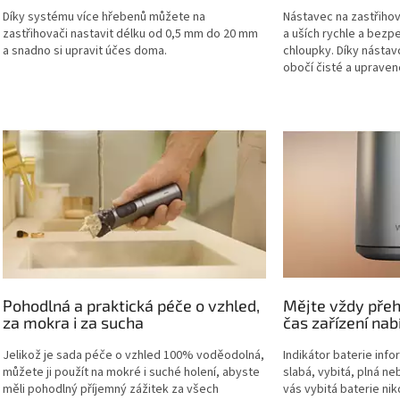
Díky systému více hřebenů můžete na
Nástavec na zastřihov
zastřihovači nastavit délku od 0,5 mm do 20 mm
a uších rychle a bezp
a snadno si upravit účes doma.
chloupky. Díky nástav
obočí čisté a upraven
Pohodlná a praktická péče o vzhled,
Mějte vždy přeh
za mokra i za sucha
čas zařízení nab
Jelikož je sada péče o vzhled 100% voděodolná,
Indikátor baterie info
můžete ji použít na mokré i suché holení, abyste
slabá, vybitá, plná ne
měli pohodlný příjemný zážitek za všech
vás vybitá baterie ni