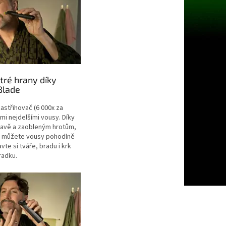
stré hrany díky
Blade
astřihovač (6 000x za
ěmi nejdelšími vousy. Díky
ravě a zaobleným hrotům,
, můžete vousy pohodlně
vte si tváře, bradu i krk
radku.