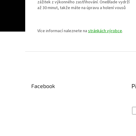
zážitek z výkonného zastřihování. OneBlade vydrží
až 30 minut, takže máte na úpravu a holení vousů
Více informací naleznete na
stránkách výrobce
.
Z
á
p
a
t
P
Facebook
í