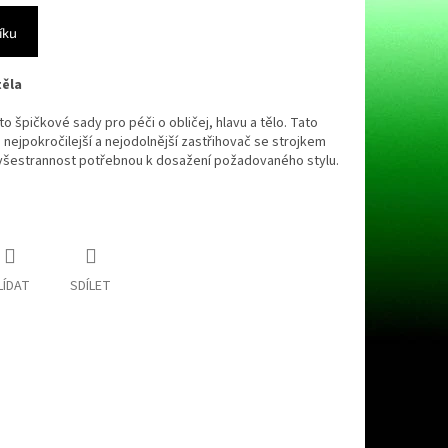
íku
těla
to špičkové sady pro péči o obličej, hlavu a tělo. Tato
 nejpokročilejší a nejodolnější zastřihovač se strojkem
 všestrannost potřebnou k dosažení požadovaného stylu.
LÍDAT
SDÍLET