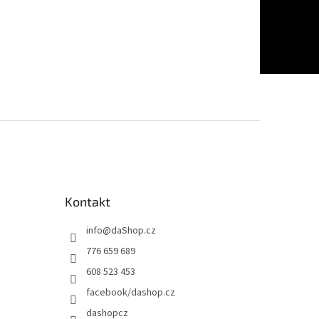
Kontakt
info
@
daShop.cz
776 659 689
608 523 453
facebook/dashop.cz
dashopcz