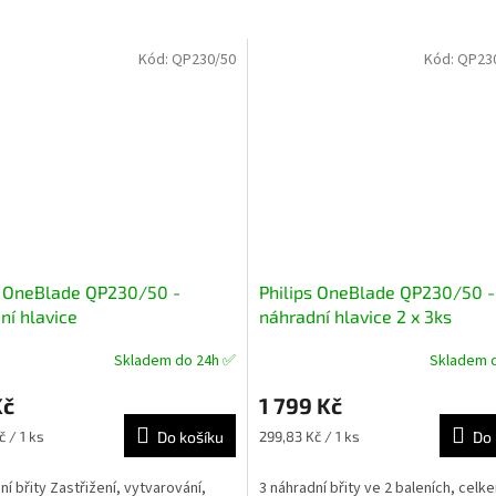
Kód:
QP230/50
Kód:
QP230
s OneBlade QP230/50 -
Philips OneBlade QP230/50 -
ní hlavice
náhradní hlavice 2 x 3ks
Skladem do 24h ✅
Skladem 
né
Průměrné
ní
hodnocení
Kč
1 799 Kč
u
produktu
je
Měrná
č / 1 ks
Do košíku
299,83 Kč / 1 ks
Do 
4,8
cena:
z
ní břity Zastřižení, vytvarování,
3 náhradní břity ve 2 baleních, celk
5