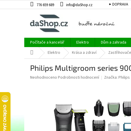
Přejít
▶ DOPRAVA
776 659 689
info@daShop.cz
na
obsah
Počítače a kancelář
Elektro
Dům a zahrada
Domů
Elektro
Krása a zdraví
Zastřihovač
Philips Multigroom series 
Průměrné
Neohodnoceno
Podrobnosti hodnocení
Značka:
Philips
hodnocení
produktu
je
0,0
z
5
hvězdiček.