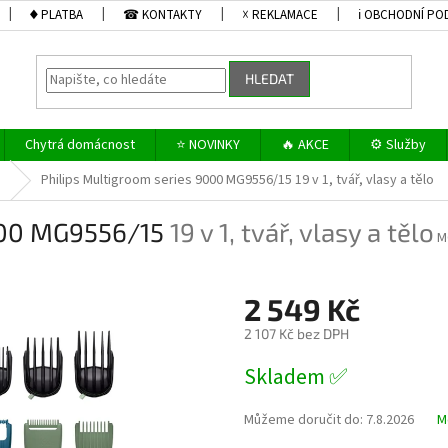
♦ PLATBA
☎ KONTAKTY
☓ REKLAMACE
ℹ OBCHODNÍ PO
HLEDAT
Chytrá domácnost
⭐ NOVINKY
🔥 AKCE
⚙️ Služby
e
Philips Multigroom series 9000 MG9556/15
19 v 1, tvář, vlasy a tělo
9000 MG9556/15
19 v 1, tvář, vlasy a tělo
M
2 549 Kč
2 107 Kč bez DPH
Měrná
Skladem ✅
cena:
Můžeme doručit do:
7.8.2026
M