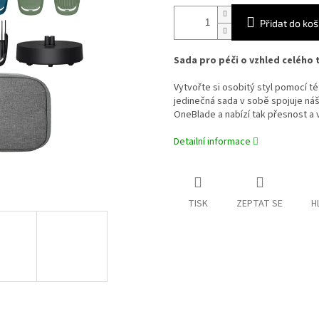
Přidat do koš
Sada pro péči o vzhled celého 
Vytvořte si osobitý styl pomocí té
jedinečná sada v sobě spojuje náš
OneBlade a nabízí tak přesnost a
Detailní informace
TISK
ZEPTAT SE
H