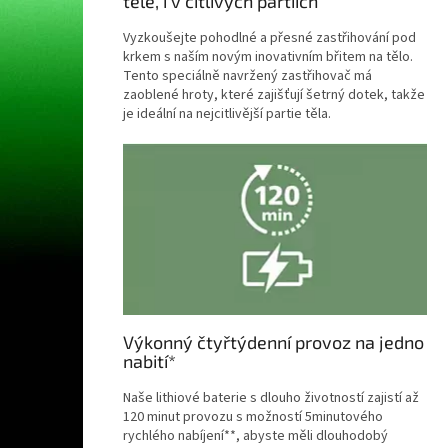
těle, i v citlivých partiích
Vyzkoušejte pohodlné a přesné zastřihování pod
krkem s naším novým inovativním břitem na tělo.
Tento speciálně navržený zastřihovač má
zaoblené hroty, které zajišťují šetrný dotek, takže
je ideální na nejcitlivější partie těla.
Výkonný čtyřtýdenní provoz na jedno
nabití*
Naše lithiové baterie s dlouho životností zajistí až
120 minut provozu s možností 5minutového
rychlého nabíjení**, abyste měli dlouhodobý