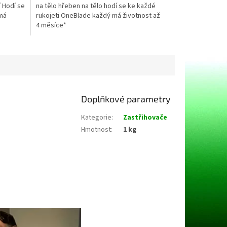
í Hodí se
na tělo hřeben na tělo hodí se ke každé
hvězdiček.
 má
rukojeti OneBlade každý má životnost až
4 měsíce*
Doplňkové parametry
Kategorie
:
Zastřihovače
Hmotnost
:
1 kg