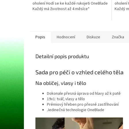
oholení Hodí se ke každé rukojeti OneBlade
oholení 
hvězdiček.
hvězdič
Každý má životnost až 4 měsíce*
Každý m
Popis
Hodnocení
Diskuze
Značka
Detailní popis produktu
Sada pro péči o vzhled celého těla
Na obličej, vlasy i tělo
Dokonale přesná úprava od hlavy až k patě
19v1: tvář, vlasy a tělo
Prémiový hřeben pro přesné zastřihování
Jedinečná technologie OneBlade