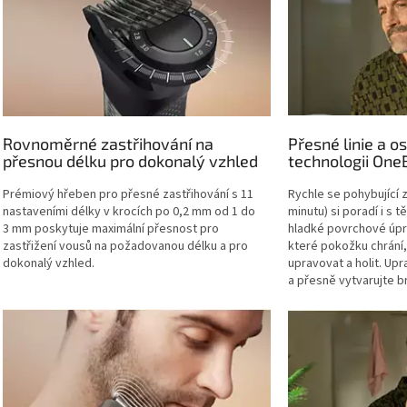
Rovnoměrné zastřihování na
Přesné linie a o
přesnou délku pro dokonalý vzhled
technologii One
Prémiový hřeben pro přesné zastřihování s 11
Rychle se pohybující z
nastaveními délky v krocích po 0,2 mm od 1 do
minutu) si poradí i s t
3 mm poskytuje maximální přesnost pro
hladké povrchové úp
zastřižení vousů na požadovanou délku a pro
které pokožku chrání
dokonalý vzhled.
upravovat a holit. Upra
a přesně vytvarujte b