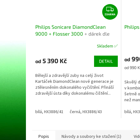
Z
ZDARMA
D
A
Philips Sonicare DiamondClean
Philip
R
9000 + Flosser 3000
+ dárek dle
M
volby
A
Skladem ✅
Průměrné
Průměr
hodnocení
hodnoce
99
produktu
produkt
od
5 390 Kč
od
DETAIL
je
je
Měrná
od 990 K
5,0
5,0
cena:
Bělejší a zdravější zuby na celý život
z
z
Kartáček DiamondClean nové generace je
Skvělý 
5
5
ztělesněním dokonalého vyčištění. Přináší
v kombin
hvězdiček.
hvězdič
zdravější ústa díky dokonalému čištění...
šetrně o
než man
bílá, HX3886/41
černá, HX3886/43
bílá, HX
Popis
Návody a soubory ke stažení (1)
Vid