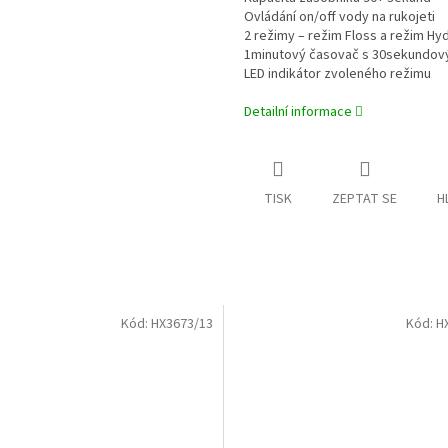
Ovládání on/off vody na rukojeti
2 režimy – režim Floss a režim H
M
1minutový časovač s 30sekundo
LED indikátor zvoleného režimu
Detailní informace
A
TISK
ZEPTAT SE
H
Kód:
HX3673/13
Kód:
H