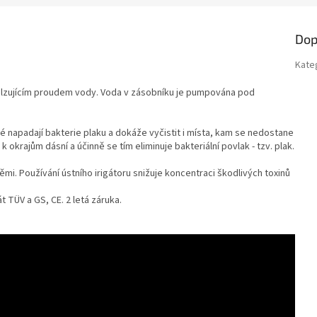
Dop
Kate
 pulzujícím proudem vody. Voda v zásobníku je pumpována pod
 napadají bakterie plaku a dokáže vyčistit i místa, kam se nedostane
 k okrajům dásní a účinně se tím eliminuje bakteriální povlak - tzv. plak.
mi. Používání ústního irigátoru snižuje koncentraci škodlivých toxinů
t TÜV a GS, CE. 2 letá záruka.