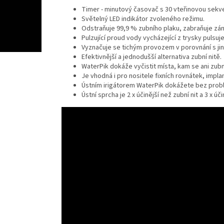
Timer - minutový časovač s 30 vteřinovou sekve
Světelný LED indikátor zvoleného režimu.
Odstraňuje 99,9 % zubního plaku, zabraňuje zán
Pulzující proud vody vycházející z trysky pulsuj
Vyznačuje se tichým provozem v porovnání s jiný
Efektivnější a jednodušší alternativa zubní nitě.
WaterPik dokáže vyčistit místa, kam se ani zubn
Je vhodná i pro nositele fixních rovnátek, impla
Ústním irigátorem WaterPik dokážete bez probl
Ústní sprcha je 2 x účinější než zubní nit a 3 x úč