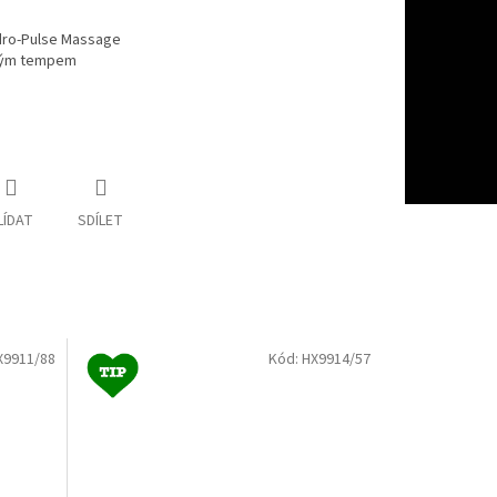
ydro-Pulse Massage
vým tempem
LÍDAT
SDÍLET
X9911/88
Kód:
HX9914/57