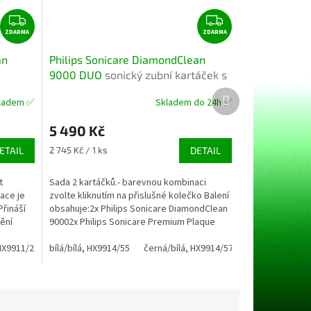
Z
Z
ZDARMA
D
ZDARMA
D
A
A
an
Philips Sonicare DiamondClean
R
R
9000 DUO
sonický zubní kartáček s
M
M
aplikací
Další
A
A
ladem ✅
Skladem do 24h ✅
Průměrné
produkt
hodnocení
5 490 Kč
produktu
je
Měrná
ETAIL
2 745 Kč / 1 ks
DETAIL
5,0
cena:
z
t
Sada 2 kartáčků.- barevnou kombinaci
5
ace je
zvolte kliknutím na přislušné kolečko Balení
hvězdiček.
Přináší
obsahuje:2x Philips Sonicare DiamondClean
ění
90002x Philips Sonicare Premium Plaque
Defence...
HX9911/29
bílá/bílá, HX9914/55
bílá, HX9911/27
černá, HX9911/09
černá/bílá, HX9914/57
modrá, HX9911/88
černá/černá, H
m