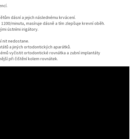
ncí.
ětům dásní a jejich následnému krvácení.
e 1200/minutu, masíruje dásně a tím zlepšuje krevní oběh.
mi ústními irigátory.
í nit nedostane.
ntátů a jiných ortodontických aparátků.
émů vyčistit ortodontické rovnátka a zubní implantáty
inější při čištění kolem rovnátek.