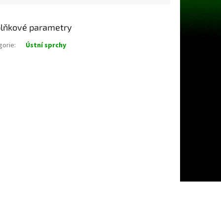
lňkové parametry
gorie
:
Ústní sprchy