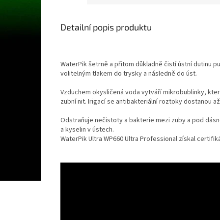
Detailní popis produktu
WaterPik šetrně a přitom důkladně čistí ústní dutinu
volitelným tlakem do trysky a následně do úst.
Vzduchem okysličená voda vytváří mikrobublinky, které
zubní nit. Irigací se antibakteriální roztoky dostanou až
Odstraňuje nečistoty a bakterie mezi zuby a pod dásně
a kyselin v ústech.
WaterPik Ultra WP660 Ultra Professional získal certifiká