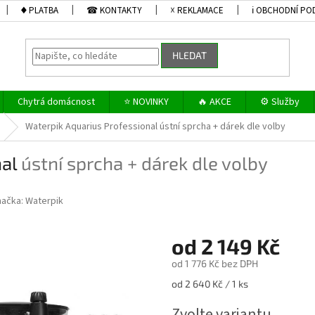
♦ PLATBA
☎ KONTAKTY
☓ REKLAMACE
ℹ OBCHODNÍ PO
HLEDAT
Chytrá domácnost
⭐ NOVINKY
🔥 AKCE
⚙️ Služby
Waterpik Aquarius Professional
ústní sprcha + dárek dle volby
nal
ústní sprcha + dárek dle volby
načka:
Waterpik
od
2 149 Kč
od
1 776 Kč
bez DPH
Měrná
od 2 640 Kč / 1 ks
cena:
Zvolte variantu