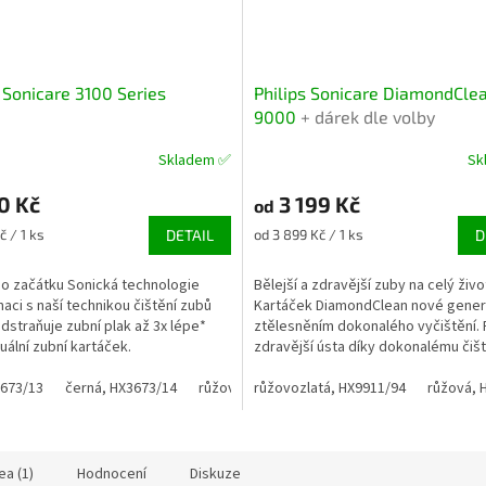
s Sonicare 3100 Series
Philips Sonicare DiamondCle
9000
+ dárek dle volby
Skladem ✅
Sk
né
Průměrné
ní
hodnocení
0 Kč
3 199 Kč
u
produktu
od
je
Měrná
č / 1 ks
DETAIL
od 3 899 Kč / 1 ks
D
4,0
cena:
z
do začátku Sonická technologie
Bělejší a zdravější zuby na celý živo
5
aci s naší technikou čištění zubů
Kartáček DiamondClean nové gener
ek.
hvězdiček.
dstraňuje zubní plak až 3x lépe*
ztělesněním dokonalého vyčištění. 
uální zubní kartáček.
zdravější ústa díky dokonalému čišt
a bělení zubů a...
3673/13
černá, HX3673/14
růžová, HX3673/11
růžovozlatá, HX9911/94
růžová, 
ea (1)
Hodnocení
Diskuze