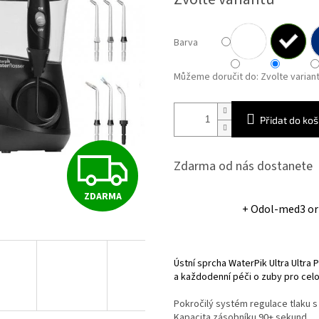
Barva
Můžeme doručit do:
Zvolte varian
Přidat do koš
Z
Zdarma od nás dostanete
ZDARMA
D
+ Odol-med3 or
A
Ústní sprcha WaterPik Ultra Ultra 
a každodenní péči o zuby pro cel
R
Pokročilý systém regulace tlaku s
Kapacita zásobníku 90+ sekund