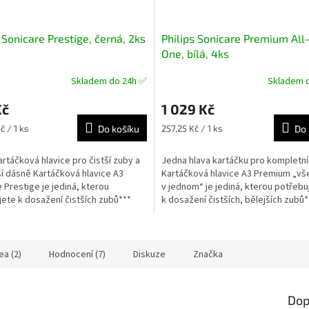
 Sonicare Prestige, černá, 2ks
Philips Sonicare Premium All-
One, bílá, 4ks
Skladem do 24h ✅
Skladem 
né
Průměrné
ní
hodnocení
Kč
1 029 Kč
u
produktu
je
Měrná
č / 1 ks
Do košíku
257,25 Kč / 1 ks
Do 
5,0
cena:
z
rtáčková hlavice pro čistší zuby a
Jedna hlava kartáčku pro kompletní
5
í dásně Kartáčková hlavice A3
Kartáčková hlavice A3 Premium „vš
ek.
hvězdiček.
 Prestige je jediná, kterou
v jednom“ je jediná, kterou potřebu
ete k dosažení čistších zubů***
k dosažení čistších, bělejších zubů*
ších...
a zdravějších dásní....
ea (2)
Hodnocení (7)
Diskuze
Značka
Dop