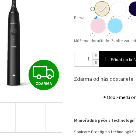
Barva
Můžeme doručit do:
Zvolte varian
Přidat do koš
Z
Zdarma od nás dostanete
ZDARMA
D
+ Odol-med3 or
A
Mimořádná péče s technologií
R
Sonicare Prestige s technologií Se