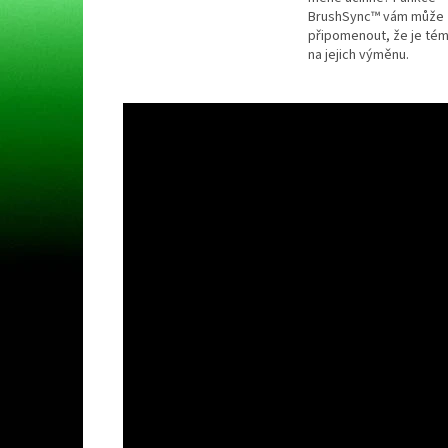
BrushSync™ vám může
připomenout, že je tém
na jejich výměnu.