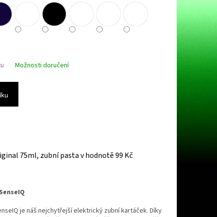
tu
Možnosti doručení
íku
iginal 75ml, zubní pasta
v hodnotě 99 Kč
 SenseIQ
nseIQ je náš nejchytřejší elektrický zubní kartáček. Díky