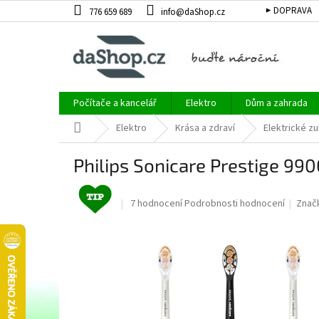
Přejít
▶ DOPRAVA
776 659 689
info@daShop.cz
na
obsah
Počítače a kancelář
Elektro
Dům a zahrada
Domů
Elektro
Krása a zdraví
Elektrické zu
Philips Sonicare Prestige 99
Průměrné
7 hodnocení
Podrobnosti hodnocení
Znač
hodnocení
produktu
je
5,0
z
5
hvězdiček.