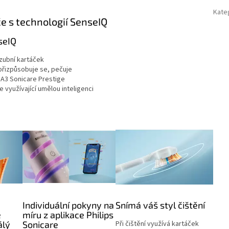
Kate
 s technologií SenseIQ
seIQ
 zubní kartáček
přizpůsobuje se, pečuje
 A3 Sonicare Prestige
e využívající umělou inteligenci
Individuální pokyny na
Snímá váš styl čištění
e
míru z aplikace Philips
álý
Sonicare
Při čištění využívá kartáček