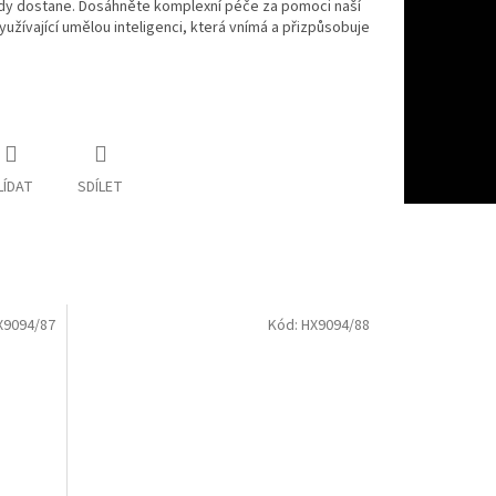
dy dostane. Dosáhněte komplexní péče za pomoci naší
žívající umělou inteligenci, která vnímá a přizpůsobuje
LÍDAT
SDÍLET
X9094/87
Kód:
HX9094/88