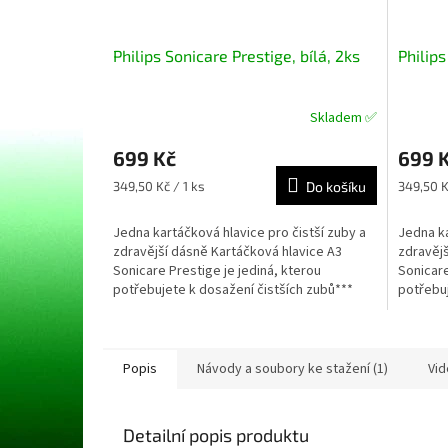
Philips Sonicare Prestige, bílá, 2ks
Philips
Skladem ✅
Průměrné
Průměr
hodnocení
hodnoce
699 Kč
699 
produktu
produkt
je
je
Měrná
Měrná
349,50 Kč / 1 ks
Do košíku
349,50 K
5,0
5,0
cena:
cena:
z
z
Jedna kartáčková hlavice pro čistší zuby a
Jedna ka
5
5
zdravější dásně Kartáčková hlavice A3
zdravějš
hvězdiček.
hvězdič
Sonicare Prestige je jediná, kterou
Sonicare
potřebujete k dosažení čistších zubů***
potřebuj
a zdravějších...
a zdravěj
Popis
Návody a soubory ke stažení (1)
Vid
Detailní popis produktu