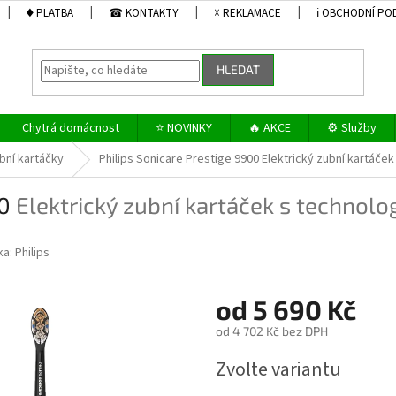
♦ PLATBA
☎ KONTAKTY
☓ REKLAMACE
ℹ OBCHODNÍ PO
HLEDAT
Chytrá domácnost
⭐ NOVINKY
🔥 AKCE
⚙️ Služby
bní kartáčky
Philips Sonicare Prestige 9900
Elektrický zubní kartáček
00
Elektrický zubní kartáček s technolo
ka:
Philips
od
5 690 Kč
od
4 702 Kč
bez DPH
Měrná
Zvolte variantu
cena: