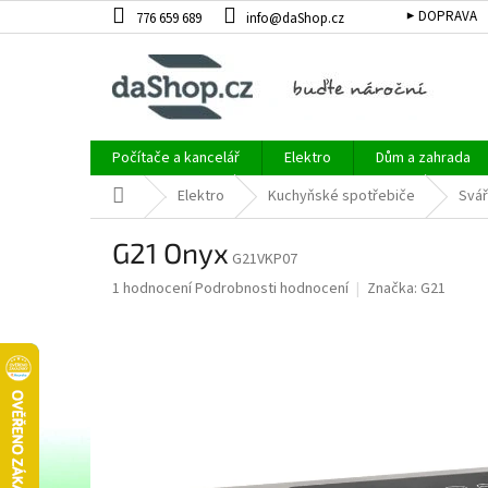
Přejít
▶ DOPRAVA
776 659 689
info@daShop.cz
na
obsah
Počítače a kancelář
Elektro
Dům a zahrada
Domů
Elektro
Kuchyňské spotřebiče
Svář
G21 Onyx
G21VKP07
Průměrné
1 hodnocení
Podrobnosti hodnocení
Značka:
G21
hodnocení
produktu
je
5,0
z
5
hvězdiček.