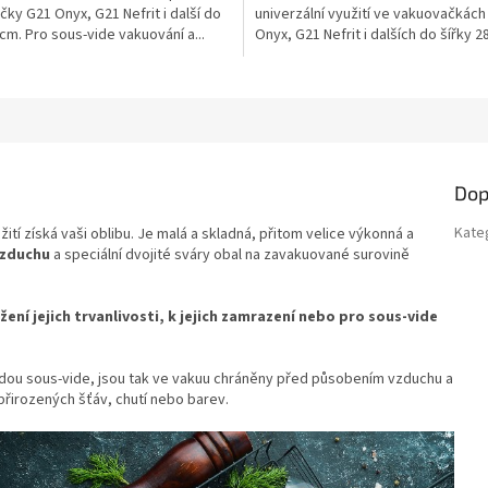
ky G21 Onyx, G21 Nefrit i další do
univerzální využití ve vakuovačkách
ek.
hvězdiček.
 cm. Pro sous-vide vakuování a...
Onyx, G21 Nefrit i dalších do šířky 2
Pro...
a
Dop
Kate
ití získá vaši oblibu. Je malá a skladná, přitom velice výkonná a
vzduchu
a speciální dvojité sváry obal na zavakuované surovině
ení jejich trvanlivosti, k jejich zamrazení nebo pro sous-vide
odou sous-vide, jsou tak ve vakuu chráněny před působením vzduchu a
řirozených šťáv, chutí nebo barev.