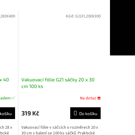
280X400
Kód:
G21FL200X300
 x 40
Vakuovací fólie G21 sáčky 20 x 30
cm 100 ks
ladem ✅
Na dotaz ☎️
Průměrné
hodnocení
produktu
319 Kč
košíku
Do košíku
je
4,6
ch 28 x
Vakuovací fólie v sáčcích o rozměrech 20 x
z
ktické
30 cm v balení se 100 ks sáčků. Praktické
5