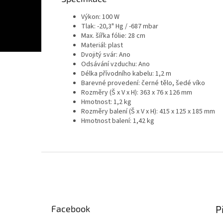
Výkon: 100 W
Tlak: -20,3" Hg / -687 mbar
Max. šířka fólie: 28 cm
Materiál: plast
Dvojitý svár: Ano
Odsávání vzduchu: Ano
Délka přívodního kabelu: 1,2 m
Barevné provedení: černé tělo, šedé víko
Rozměry (Š x V x H): 363 x 76 x 126 mm
Hmotnost: 1,2 kg
Rozměry balení (Š x V x H): 415 x 125 x 185 mm
Hmotnost balení: 1,42 kg
Z
á
p
a
t
P
Facebook
í