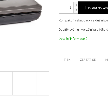
Přidat do koš
Kompaktní vakuovačka s duální pu
Dvojitý svár, univerzální pro fólie 
Detailní informace
TISK
ZEPTAT SE
H