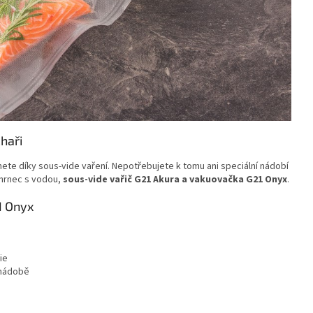
haři
nete díky sous-vide vaření. Nepotřebujete k tomu ani speciální nádobí
 hrnec s vodou,
sous-vide vařič G21 Akura a vakuovačka G21 Onyx
.
1 Onyx
ie
 nádobě