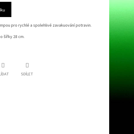
íku
mpou pro rychlé a spolehlivé zavakuování potravin.
do šířky 28 cm.
LÍDAT
SDÍLET