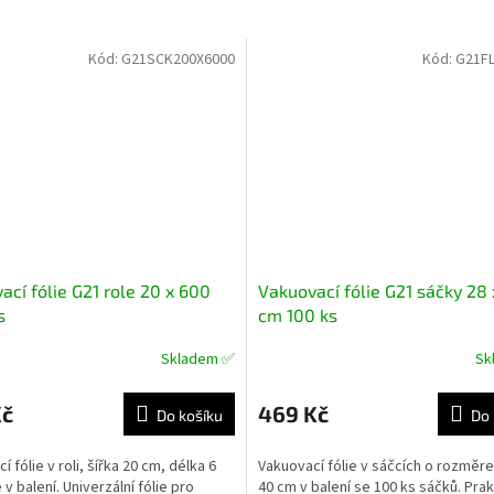
Kód:
G21SCK200X6000
Kód:
G21FL
ací fólie G21 role 20 x 600
Vakuovací fólie G21 sáčky 28
s
cm 100 ks
Skladem ✅
Sk
né
Průměrné
ní
hodnocení
u
produktu
Kč
469 Kč
Do košíku
Do 
je
5,0
 fólie v roli, šířka 20 cm, délka 6
Vakuovací fólie v sáčcích o rozměre
z
 v balení. Univerzální fólie pro
40 cm v balení se 100 ks sáčků. Pra
5