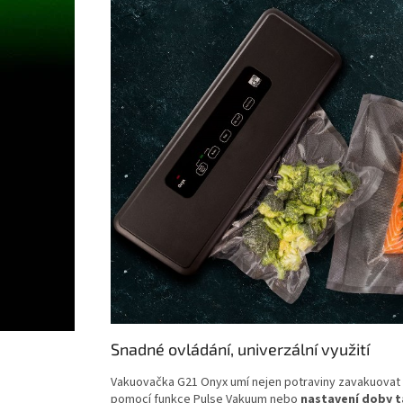
Snadné ovládání, univerzální využití
Vakuovačka G21 Onyx umí nejen potraviny zavakuovat a
pomocí funkce Pulse Vakuum nebo
nastavení doby 