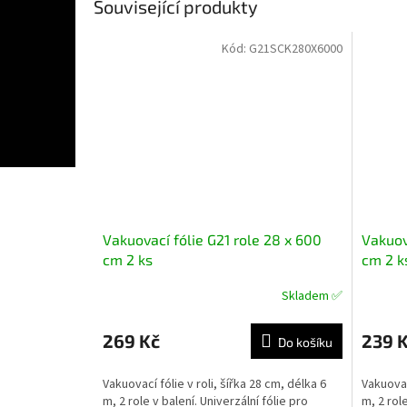
Související produkty
Kód:
G21SCK280X6000
Vakuovací fólie G21 role 28 x 600
Vakuov
cm 2 ks
cm 2 k
Skladem ✅
Průměrné
Průměr
hodnocení
hodnoce
produktu
produkt
269 Kč
239 
Do košíku
je
je
5,0
5,0
Vakuovací fólie v roli, šířka 28 cm, délka 6
Vakuovací
z
z
m, 2 role v balení. Univerzální fólie pro
m, 2 role
5
5