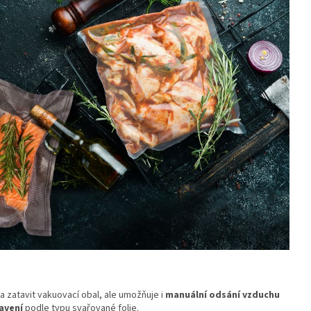
 zatavit vakuovací obal, ale umožňuje i
manuální odsání vzduchu
tavení
podle typu svařované folie.