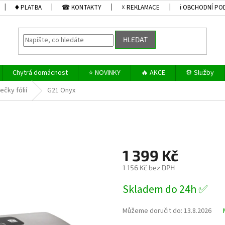
♦ PLATBA
☎ KONTAKTY
☓ REKLAMACE
ℹ OBCHODNÍ PO
HLEDAT
Chytrá domácnost
⭐ NOVINKY
🔥 AKCE
⚙️ Služby
ečky fólií
G21 Onyx
1 399 Kč
1 156 Kč bez DPH
Měrná
Skladem do 24h ✅
cena:
Můžeme doručit do:
13.8.2026