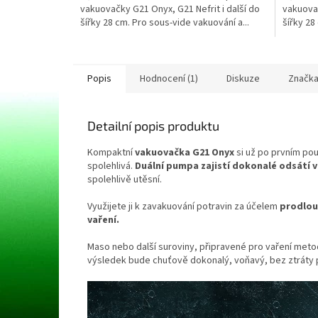
vakuovačky G21 Onyx, G21 Nefrit i další do
vakuovač
hvězdiček.
hvězdič
šířky 28 cm. Pro sous-vide vakuování a...
šířky 28
Popis
Hodnocení (1)
Diskuze
Značk
Detailní popis produktu
Kompaktní
vakuovačka G21 Onyx
si už po prvním použ
spolehlivá.
Duální pumpa zajistí dokonalé odsátí 
spolehlivě utěsní.
Využijete ji k zavakuování potravin za účelem
prodlouž
vaření.
Maso nebo další suroviny, připravené pro vaření met
výsledek bude chuťově dokonalý, voňavý, bez ztráty p