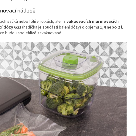
rinovací nádobě
 sáčků nebo fólií v rolkách, ale i z
vakuovacích marinovacích
í dózy G21
(hadička je součástí balení dózy) o objemu
1,4 nebo 2 l
,
dóze budou spolehlivě zavakuované.