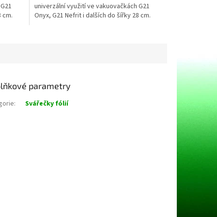
 G21
univerzální využití ve vakuovačkách G21
hvězdiček.
8 cm.
Onyx, G21 Nefrit i dalších do šířky 28 cm.
Pro...
lňkové parametry
gorie
:
Svářečky fólií