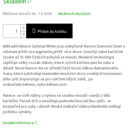
Skladem ✅
Můžeme doručit do:
7.8.2026
Možnosti doručení
Přidat do košíku
Náhradní hlavice Optimal White jsou vylepšené hlavice Diamond Clean a
odstraní ještě více pigmentu,ještě více skvrn. Sonický zubní kartáček
vyvine až 31 000 čistících pohybů za minutu. Moderní technologie
zajišťuje velký rozsah vláken, které vyčistí každou plochu zubu a
dásně. Nová hlavice má ve střední části hustá vlákna diamantového
tvaru, která odstraňují maximální množství skvrn zvniklých konzumací
jídla i pití. Doporučuje se pro udržení bílých zubů, po
ordinačním během, nebo během nich.
Hlavice se soft vlákny z nylonu se snadno nasadí i sundá z těla
kartáčku. Pevně drží a umožňuje jednoduchou údržbu i péči. Je
bezpečná pro zuby i dásně. Modrá indikační vlákna blednutím indikují
potřebu výměny.
Detailní informace