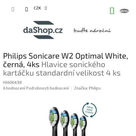
Přejít
na
CZK
NÁKUP
obsah
KOŠÍK
Philips Sonicare W2 Optimal White,
černá, 4ks
Hlavice sonického
kartáčku standardní velikost 4 ks
HX6064/88
Průměrné
6 hodnocení
Podrobnosti hodnocení
Značka:
Philips
hodnocení
produktu
je
5,0
z
5
hvězdiček.