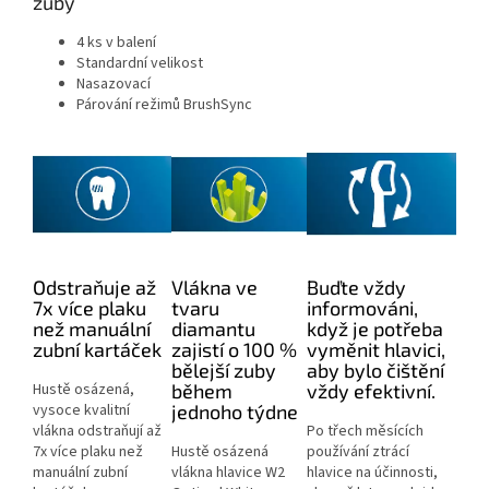
zuby
4 ks v balení
Standardní velikost
Nasazovací
Párování režimů BrushSync
Odstraňuje až
Vlákna ve
Buďte vždy
7x více plaku
tvaru
informováni,
než manuální
diamantu
když je potřeba
zubní kartáček
zajistí o 100 %
vyměnit hlavici,
bělejší zuby
aby bylo čištění
Hustě osázená,
během
vždy efektivní.
vysoce kvalitní
jednoho týdne
vlákna odstraňují až
Po třech měsících
7x více plaku než
Hustě osázená
používání ztrácí
manuální zubní
vlákna hlavice W2
hlavice na účinnosti,