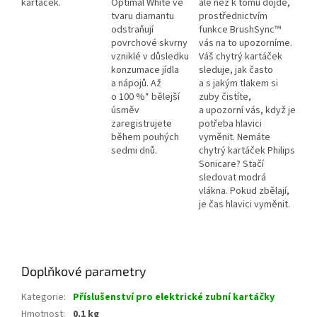
kartáček.
Optimal White ve
ale než k tomu dojde,
tvaru diamantu
prostřednictvím
odstraňují
funkce BrushSync™
povrchové skvrny
vás na to upozorníme.
vzniklé v důsledku
Váš chytrý kartáček
konzumace jídla
sleduje, jak často
a nápojů. Až
a s jakým tlakem si
o 100 %* bělejší
zuby čistíte,
úsměv
a upozorní vás, když je
zaregistrujete
potřeba hlavici
během pouhých
vyměnit. Nemáte
sedmi dnů.
chytrý kartáček Philips
Sonicare? Stačí
sledovat modrá
vlákna. Pokud zbělají,
je čas hlavici vyměnit.
Doplňkové parametry
Kategorie
:
Příslušenství pro elektrické zubní kartáčky
Hmotnost
:
0.1 kg