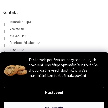
Kontakt
info
@
daShop.cz
776 659 689
608 523 453
facebook/dashop.cz
dashopcz
Tento web používá soubory cookie. Jejich
povolení umožňuje optimální fungování e-
Heureka.cz
Zboží.cz
Srovnáme.cz
shopu včetně všech doplňků pro Váš
maximální komfort při nakupování.
Vytvořil Shoptet
Nastavení
Copyright 2026
daShop.cz
. Všechna práva vyhrazena.
Upravit