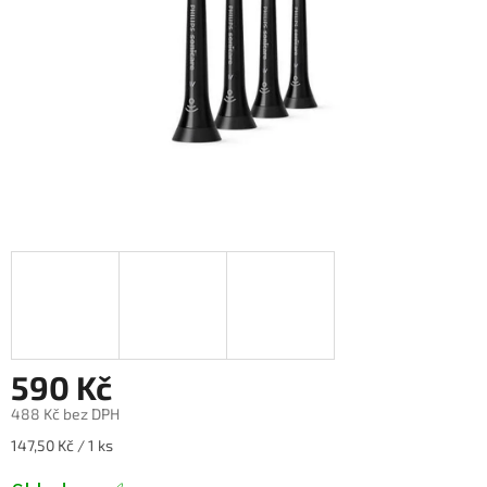
590 Kč
488 Kč bez DPH
Měrná
147,50 Kč / 1 ks
cena: