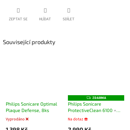
ZEPTAT SE
HLÍDAT
SDÍLET
Související produkty
ZDARMA
Z
D
Philips Sonicare Optimal
Philips Sonicare
A
Plaque Defense, 8ks
ProtectiveClean 6100
+
R
M
dárek dle volby
A
Vyprodáno ❌
Na dotaz ☎️
Průměrné
Průměrné
hodnocení
hodnocení
1 398 Kč
2 990 Kč