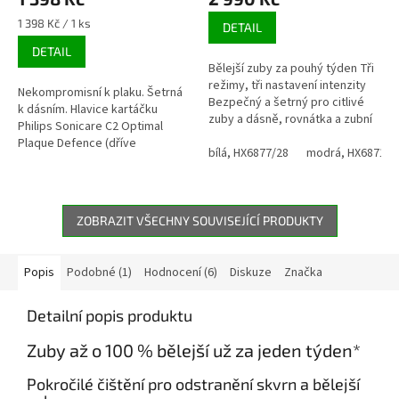
produktu
produktu
je
je
Měrná
1 398 Kč / 1 ks
DETAIL
4,7
5,0
cena:
DETAIL
z
z
Bělejší zuby za pouhý týden Tři
5
5
režimy, tři nastavení intenzity
hvězdiček.
hvězdiček.
Nekompromisní k plaku. Šetrná
Bezpečný a šetrný pro citlivé
k dásním. Hlavice kartáčku
zuby a dásně, rovnátka a zubní
Philips Sonicare C2 Optimal
náhrady Šetrná sonická
Plaque Defence (dříve
technologie...
bílá, HX6877/28
modrá, HX6871/4
ProResults Plaque Control) je
ideální pro uživatele, kteří
chtějí...
ZOBRAZIT VŠECHNY SOUVISEJÍCÍ PRODUKTY
Popis
Podobné (1)
Hodnocení (6)
Diskuze
Značka
Detailní popis produktu
Zuby až o 100 % bělejší už za jeden týden*
Pokročilé čištění pro odstranění skvrn a bělejší