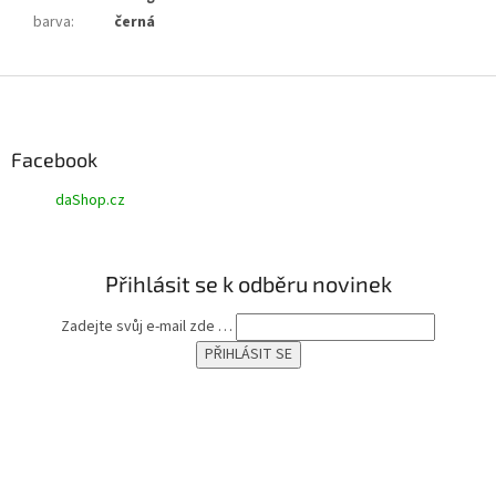
barva
:
černá
Z
á
p
a
Facebook
t
daShop.cz
í
Přihlásit se k odběru novinek
Zadejte svůj e-mail zde …