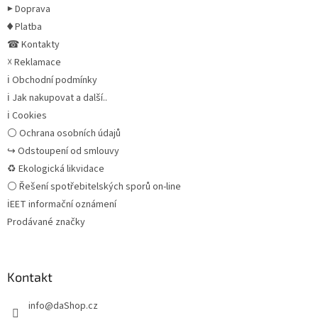
▶ Doprava
♦ Platba
☎ Kontakty
☓ Reklamace
ℹ Obchodní podmínky
ℹ Jak nakupovat a další..
ℹ Cookies
⚪ Ochrana osobních údajů
↪ Odstoupení od smlouvy
♻ Ekologická likvidace
⚪ Řešení spotřebitelských sporů on-line
ℹEET informační oznámení
Prodávané značky
Kontakt
info
@
daShop.cz