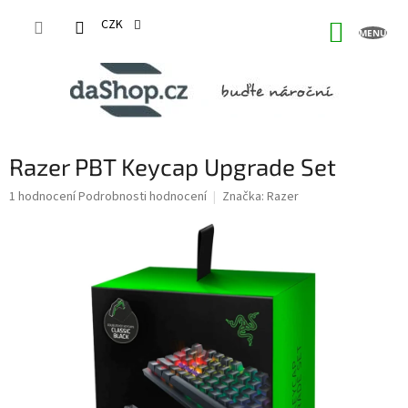
Přejít
na
CZK
NÁKUP
obsah
KOŠÍK
Razer PBT Keycap Upgrade Set
Průměrné
1 hodnocení
Podrobnosti hodnocení
Značka:
Razer
hodnocení
produktu
je
5,0
z
5
hvězdiček.