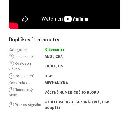
Doplňkové parametry
Kategorie
:
Klávesnice
?
Lokalizace
:
ANGLICKÁ
?
Rozložení
EU/UK, US
kláves
:
?
Podsvícení
:
RGB
Konstrukce
:
MECHANICKÁ
?
Numerický
VČETNĚ NUMERICKÉHO BLOKU
blok
:
KABELOVÁ, USB, BEZDRÁTOVÁ, USB
?
Přenos signálu
:
adaptér
Z