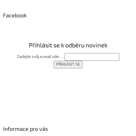
á
p
a
Facebook
t
í
Přihlásit se k odběru novinek
Zadejte svůj e-mail zde …
Informace pro vás