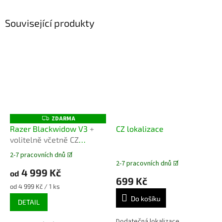
Související produkty
ZDARMA
Z
D
Razer Blackwidow V3
+
CZ lokalizace
A
volitelně včetně CZ
R
M
lokalizace
A
2-7 pracovních dnů ☑️
Průměrné
2-7 pracovních dnů ☑️
hodnocení
4 999 Kč
od
produktu
699 Kč
je
Měrná
od 4 999 Kč / 1 ks
5,0
cena:
Do košíku
DETAIL
z
5
Dodatečná lokalizace