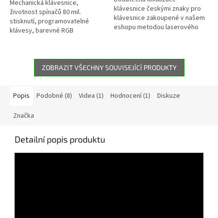
hvězdiček.
Mechanická klávesnice,
klávesnice českými znaky pro
životnost spínačů 80 mil.
klávesnice zakoupené v našem
stisknutí, programovatelné
eshopu metodou laserového
klávesy, barevné RGB
gravírování. Lokalizace je možné
podsvícení, makra, funkce N-
pro nové (nepoužité)
Key, odolná hliníková
klávesnice.
konstrukce, drážka pro...
ZOBRAZIT VŠECHNY SOUVISEJÍCÍ PRODUKTY
Popis
Podobné (8)
Videa (1)
Hodnocení (1)
Diskuze
Značka
Detailní popis produktu