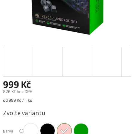
999 Kč
826 Kč bez DPH
Měrná
od 999 Kč / 1 ks
cena:
Zvolte variantu
Barva