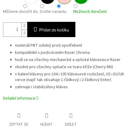
Můžeme doručit do:
Zvolte variantu
Možnosti doručení
Přidat do košíku
materiál PBT odolný proti opotřebení
k
ompatibilní s podsvícením
Razer Chroma
h
odí se na všechny mechanické a optické klávesnice Razer
v
hodné pro všechny spínače ve tvaru kříže (Cherry MX)
v balení klávesy pro 104 i 105 klávesové rozložení, US i EU/UK
verze (např. tak obsahuje 1-řádkový i 2-řádkový Enter)
zahrnuje i stabilizátory kláves
Detailní informace
ZEPTAT SE
HLÍDAT
SDÍLET