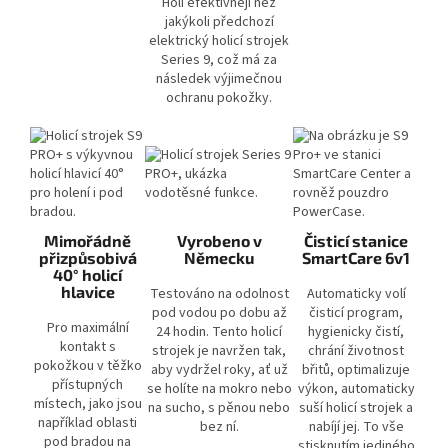
Holí efektivněji než
jakýkoli předchozí
elektrický holicí strojek
Series 9, což má za
následek výjimečnou
ochranu pokožky.
Mimořádně
Vyrobeno v
Čisticí stanice
přizpůsobivá
Německu
SmartCare 6v1
40° holicí
hlavice
Testováno na odolnost
Automaticky volí
pod vodou po dobu až
čisticí program,
Pro maximální
24 hodin. Tento holicí
hygienicky čistí,
kontakt s
strojek je navržen tak,
chrání životnost
pokožkou v těžko
aby vydržel roky, ať už
břitů, optimalizuje
přístupných
se holíte na mokro nebo
výkon, automaticky
místech, jako jsou
na sucho, s pěnou nebo
suší holicí strojek a
například oblasti
bez ní.
nabíjí jej. To vše
pod bradou na
stisknutím jediného