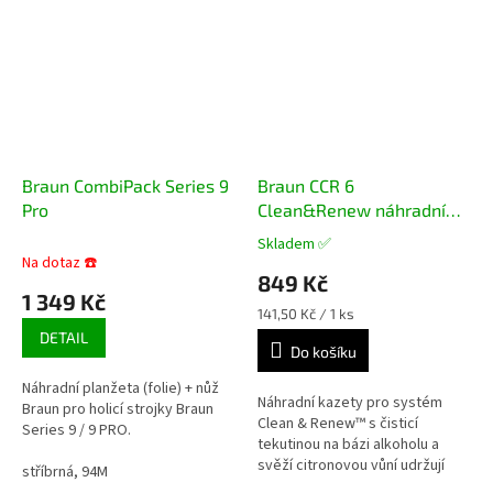
Braun CombiPack Series 9
Braun CCR 6
Pro
Clean&Renew náhradní
čistící náplně 6 ks
Skladem ✅
Průměrné
Na dotaz ☎️
hodnocení
849 Kč
produktu
1 349 Kč
je
Měrná
141,50 Kč / 1 ks
5,0
cena:
DETAIL
z
Do košíku
5
Náhradní planžeta (folie) + nůž
hvězdiček.
Náhradní kazety pro systém
Braun pro holicí strojky Braun
Clean & Renew™ s čisticí
Series 9 / 9 PRO.
tekutinou na bázi alkoholu a
svěží citronovou vůní udržují
stříbrná, 94M
holicí strojek Braun v perfektním