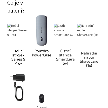
Co je v
balení?
Holicí
Pouzdro
Čisticí
Náhradní
strojek
PowerCase
stanice
náplň
Series 9
SmartCare
ShaveCare
Pro+
6v1
(1x)
Čisticí