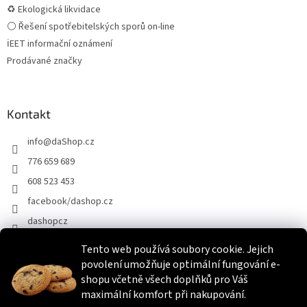
♻ Ekologická likvidace
⚪ Řešení spotřebitelských sporů on-line
ℹEET informační oznámení
Prodávané značky
Kontakt
info
@
daShop.cz
776 659 689
608 523 453
facebook/dashop.cz
dashopcz
Tento web používá soubory cookie. Jejich
povolení umožňuje optimální fungování e-
Heureka.cz
Zboží.cz
Srovnáme.cz
shopu včetně všech doplňků pro Váš
maximální komfort při nakupování.