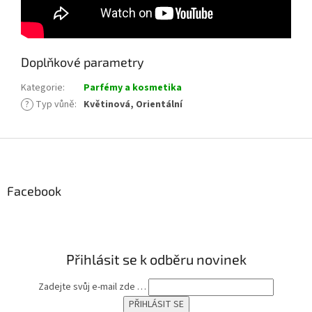
Doplňkové parametry
Kategorie
:
Parfémy a kosmetika
?
Typ vůně
:
Květinová, Orientální
Z
á
p
a
Facebook
t
í
Přihlásit se k odběru novinek
Zadejte svůj e-mail zde …