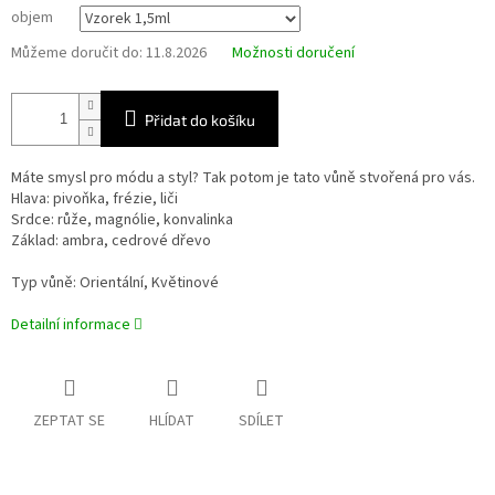
objem
Můžeme doručit do:
11.8.2026
Možnosti doručení
Přidat do košíku
Máte smysl pro módu a styl? Tak potom je tato vůně stvořená pro vás.
Hlava: pivoňka, frézie, liči
Srdce: růže, magnólie, konvalinka
Základ: ambra, cedrové dřevo
Typ vůně: Orientální, Květinové
Detailní informace
ZEPTAT SE
HLÍDAT
SDÍLET