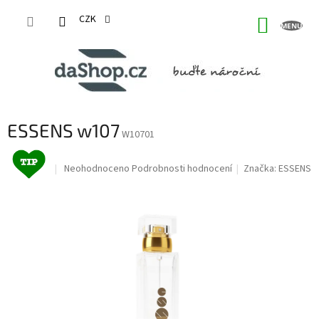
Přejít
na
CZK
NÁKUP
obsah
KOŠÍK
ESSENS w107
W10701
Průměrné
Neohodnoceno
Podrobnosti hodnocení
Značka:
ESSENS
hodnocení
produktu
je
0,0
z
5
hvězdiček.