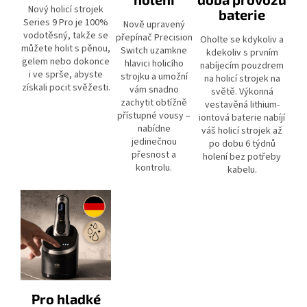
Nový holicí strojek
baterie
Series 9 Pro je 100%
Nově upravený
vodotěsný, takže se
přepínač Precision
Oholte se kdykoliv a
můžete holit s pěnou,
Switch uzamkne
kdekoliv s prvním
gelem nebo dokonce
hlavici holicího
nabíjecím pouzdrem
i ve sprše, abyste
strojku a umožní
na holicí strojek na
získali pocit svěžesti.
vám snadno
světě. Výkonná
zachytit obtížně
vestavěná lithium-
přístupné vousy –
iontová baterie nabíjí
nabídne
váš holicí strojek až
jedinečnou
po dobu 6 týdnů
přesnost a
holení bez potřeby
kontrolu.
kabelu.
Pro hladké