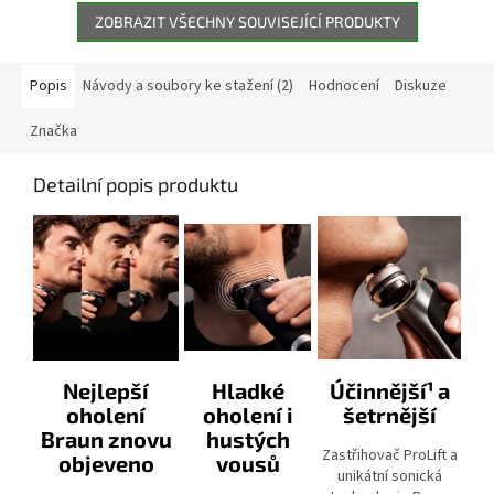
ZOBRAZIT VŠECHNY SOUVISEJÍCÍ PRODUKTY
Popis
Návody a soubory ke stažení (2)
Hodnocení
Diskuze
Značka
Detailní popis produktu
Nejlepší
Hladké
Účinnější¹ a
oholení
oholení i
šetrnější
Braun znovu
hustých
Zastřihovač ProLift a
objeveno
vousů
unikátní sonická