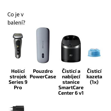
Co je v
balení?
Holicí
Pouzdro
Čisticí a
Čisticí
strojek
PowerCase
nabíjecí
kazeta
Series 9
stanice
(1x)
Pro
SmartCare
Center 6 v1