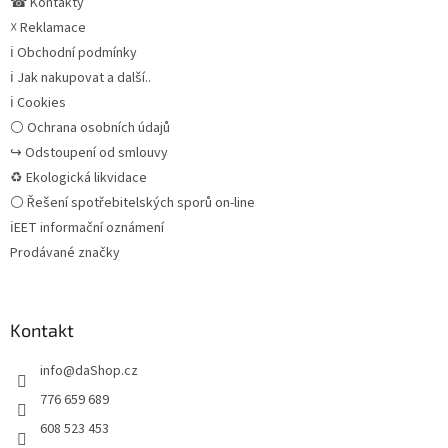
☎ Kontakty
☓ Reklamace
ℹ Obchodní podmínky
ℹ Jak nakupovat a další..
ℹ Cookies
⚪ Ochrana osobních údajů
↪ Odstoupení od smlouvy
♻ Ekologická likvidace
⚪ Řešení spotřebitelských sporů on-line
ℹEET informační oznámení
Prodávané značky
Kontakt
info
@
daShop.cz
776 659 689
608 523 453