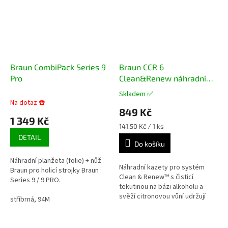
Braun CombiPack Series 9
Braun CCR 6
Pro
Clean&Renew náhradní
čistící náplně 6 ks
Skladem ✅
Průměrné
Na dotaz ☎️
hodnocení
849 Kč
produktu
1 349 Kč
je
Měrná
141,50 Kč / 1 ks
5,0
cena:
DETAIL
z
Do košíku
5
Náhradní planžeta (folie) + nůž
hvězdiček.
Náhradní kazety pro systém
Braun pro holicí strojky Braun
Clean & Renew™ s čisticí
Series 9 / 9 PRO.
tekutinou na bázi alkoholu a
svěží citronovou vůní udržují
stříbrná, 94M
holicí strojek Braun v perfektním
stavu a vždy připravený...