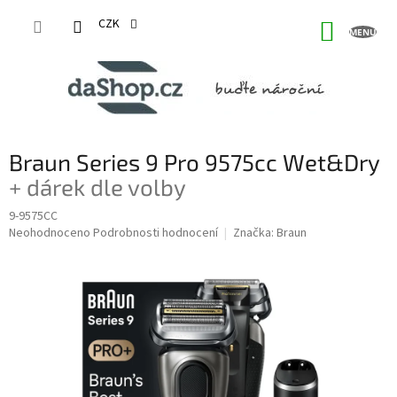
Přejít
na
CZK
NÁKUP
obsah
KOŠÍK
Braun Series 9 Pro 9575cc Wet&Dry
+ dárek dle volby
9-9575CC
Průměrné
Neohodnoceno
Podrobnosti hodnocení
Značka:
Braun
hodnocení
produktu
je
0,0
z
5
hvězdiček.