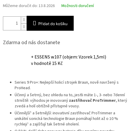
Můžeme doručit do:
13.8.2026
Možnosti doručení
Přidat do košíku
Zdarma od nás dostanete
+ ESSENS w107 (objem: Vzorek 1,5ml)
v hodnotě 15 Kč
Series 9 Pro+: Nejlepší holicí strojek Braun, nově navržený s
ProHead.
Účinný a šetrný, bez ohledu na to, jestli máte 1-, 3- nebo 7denní
strniště: výhodou je inovovaný
zastřihovač ProTrimmer
, který
zvedá a holí obtížně přístupné vousy.
Účinnější¹ a šetrnější: inovativní zastřihovač ProTrimmer a
unikátní sonická technologie Braun pomáhají holit až o 10 %
rychleji¹ a zajišťují tak šetrné oholení.