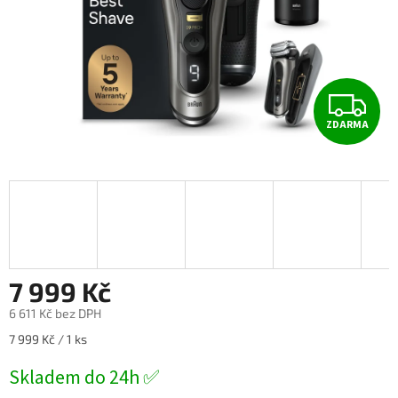
Z
ZDARMA
D
A
R
M
A
7 999 Kč
6 611 Kč bez DPH
Měrná
7 999 Kč / 1 ks
cena:
Skladem do 24h ✅