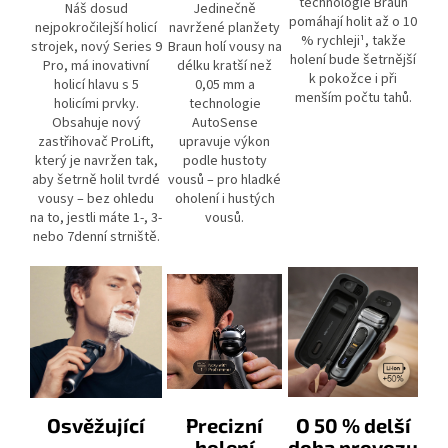
technologie Braun
Náš dosud
Jedinečně
pomáhají holit až o 10
nejpokročilejší holicí
navržené planžety
% rychleji¹, takže
strojek, nový Series 9
Braun holí vousy na
holení bude šetrnější
Pro, má inovativní
délku kratší než
k pokožce i při
holicí hlavu s 5
0,05 mm a
menším počtu tahů.
holicími prvky.
technologie
Obsahuje nový
AutoSense
zastřihovač ProLift,
upravuje výkon
který je navržen tak,
podle hustoty
aby šetrně holil tvrdé
vousů – pro hladké
vousy – bez ohledu
oholení i hustých
na to, jestli máte 1-, 3-
vousů.
nebo 7denní strniště.
Osvěžující
Precizní
O 50 % delší
holení
doba provozu