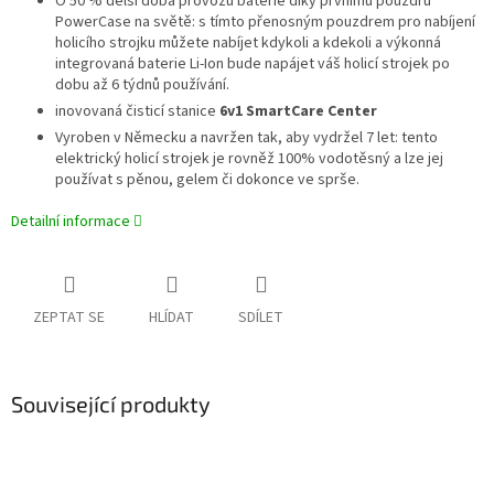
O 50 % delší doba provozu baterie díky prvnímu pouzdru
PowerCase na světě: s tímto přenosným pouzdrem pro nabíjení
holicího strojku můžete nabíjet kdykoli a kdekoli a výkonná
integrovaná baterie Li-Ion bude napájet váš holicí strojek po
dobu až 6 týdnů používání.
inovovaná čisticí stanice
6v1 SmartCare Center
Vyroben v Německu a navržen tak, aby vydržel 7 let: tento
elektrický holicí strojek je rovněž 100% vodotěsný a lze jej
používat s pěnou, gelem či dokonce ve sprše.
Detailní informace
ZEPTAT SE
HLÍDAT
SDÍLET
Související produkty