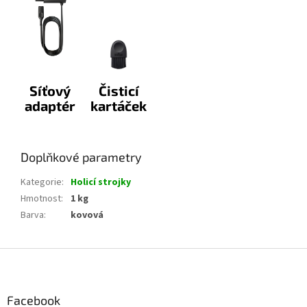
Síťový
Čisticí
adaptér
kartáček
Doplňkové parametry
Kategorie
:
Holicí strojky
Hmotnost
:
1 kg
Barva
:
kovová
Z
á
p
a
Facebook