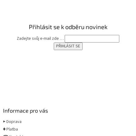
t
í
Přihlásit se k odběru novinek
Zadejte svůj e-mail zde …
Informace pro vás
▶ Doprava
♦ Platba