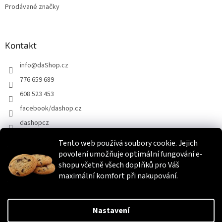
Prodávané značky
Kontakt
info
@
daShop.cz
776 659 689
608 523 453
facebook/dashop.cz
dashopcz
Tento web používá soubory cookie. Jejich
povolení umožňuje optimální fungování e-
Heureka.cz
Zboží.cz
Srovnáme.cz
shopu včetně všech doplňků pro Váš
maximální komfort při nakupování.
Vytvořil Shoptet
Nastavení