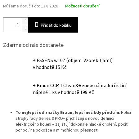
Můžeme doručit do:
13.8.2026
Možnosti doručení
Přidat do košíku
Zdarma od nás dostanete
+ ESSENS w107 (objem: Vzorek 1,5ml)
v hodnotě 15 Kč
+ Braun CCR 1 Clean&Renew náhradní čistící
náplně 1 ks
v hodnotě 199 Kč
To nejlepší od značky Braun, lepší než kdy předtím
: Holicí
strojky řady Series 9 PRO+ přicházejí s novou definicí
elektrického holení – zajišťují dokonale hladké oholení, pocit
pohodlí na pokožce a mimořádnou přesnost.