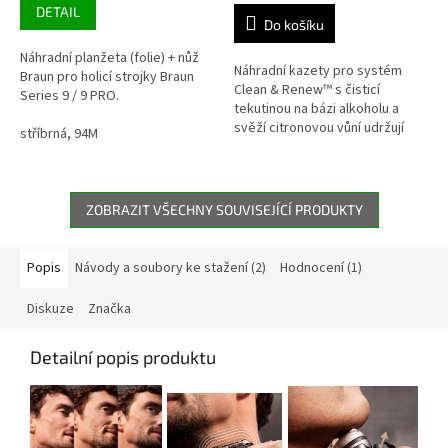
5,0
cena:
DETAIL
z
Do košíku
5
Náhradní planžeta (folie) + nůž
hvězdiček.
Náhradní kazety pro systém
Braun pro holicí strojky Braun
Clean & Renew™ s čisticí
Series 9 / 9 PRO.
tekutinou na bázi alkoholu a
svěží citronovou vůní udržují
stříbrná, 94M
holicí strojek Braun v perfektním
stavu a vždy připravený...
ZOBRAZIT VŠECHNY SOUVISEJÍCÍ PRODUKTY
Popis
Návody a soubory ke stažení (2)
Hodnocení (1)
Diskuze
Značka
Detailní popis produktu