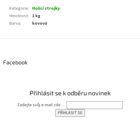
Kategorie
:
Holicí strojky
Hmotnost
:
1 kg
Barva
:
kovová
Z
á
p
a
Facebook
t
í
Přihlásit se k odběru novinek
Zadejte svůj e-mail zde …