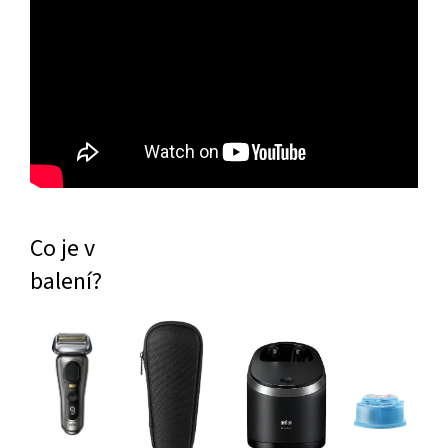
Co je v
balení?