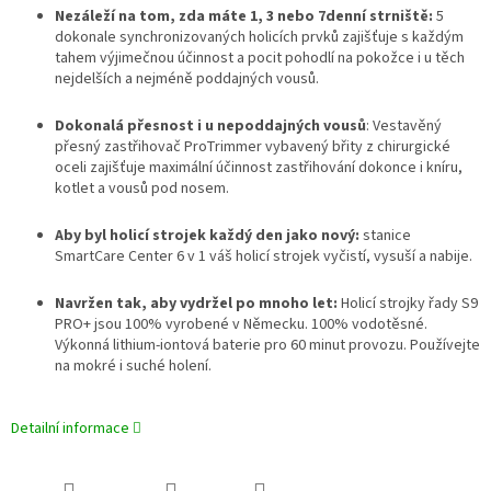
Nezáleží na tom, zda máte 1, 3 nebo 7denní strniště:
5
dokonale synchronizovaných holicích prvků zajišťuje s každým
tahem výjimečnou účinnost a pocit pohodlí na pokožce i u těch
nejdelších a nejméně poddajných vousů.
Dokonalá přesnost i u nepoddajných vousů
: Vestavěný
přesný zastřihovač ProTrimmer vybavený břity z chirurgické
oceli zajišťuje maximální účinnost zastřihování dokonce i kníru,
kotlet a vousů pod nosem.
Aby byl holicí strojek každý den jako nový:
stanice
SmartCare Center 6 v 1 váš holicí strojek vyčistí, vysuší a nabije.
Navržen tak, aby vydržel po mnoho let:
Holicí strojky řady S9
PRO+ jsou 100% vyrobené v Německu. 100% vodotěsné.
Výkonná lithium-iontová baterie pro 60 minut provozu. Používejte
na mokré i suché holení.
Detailní informace