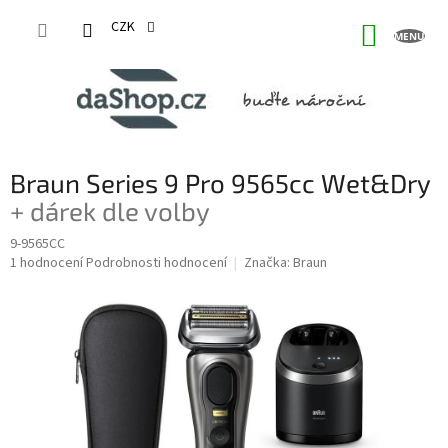
Přejít
na
CZK
NÁKUP
obsah
KOŠÍK
Braun Series 9 Pro 9565cc Wet&Dry
+ dárek dle volby
9-9565CC
Průměrné
1 hodnocení
Podrobnosti hodnocení
Značka:
Braun
hodnocení
produktu
je
5,0
z
5
hvězdiček.