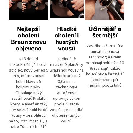
Nejlepší
Hladké
Účinnější¹ a
oholení
oholení i
šetrnější
Braun znovu
hustých
Zastřihovač ProLift a
objeveno
vousů
unikátní sonická
technologie Braun
Náš dosud
Jedinečně
pomáhají holit až o 10
nejpokročilejší holicí
navržené planžety
% rychleji¹, takže
strojek, nový Series 9
Braun holí vousy na
holení bude šetrnější
Pro, má inovativní
délku kratší než
k pokožce i při
holicí hlavu s 5
0,05 mm a
menším počtu tahů.
holicími prvky.
technologie
Obsahuje nový
AutoSense
zastřihovač ProLift,
upravuje výkon
který je navržen tak,
podle hustoty
aby šetrně holil tvrdé
vousů – pro hladké
vousy – bez ohledu
oholení i hustých
na to, jestli máte 1-, 3-
vousů.
nebo 7denní strniště.