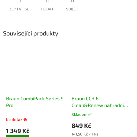
ZEPTAT SE
HLÍDAT
SDÍLET
Související produkty
Braun CombiPack Series 9
Braun CCR 6
Pro
Clean&Renew náhradní
čistící náplně 6 ks
Skladem ✅
Průměrné
Na dotaz ☎️
hodnocení
849 Kč
produktu
1 349 Kč
je
Měrná
141,50 Kč / 1 ks