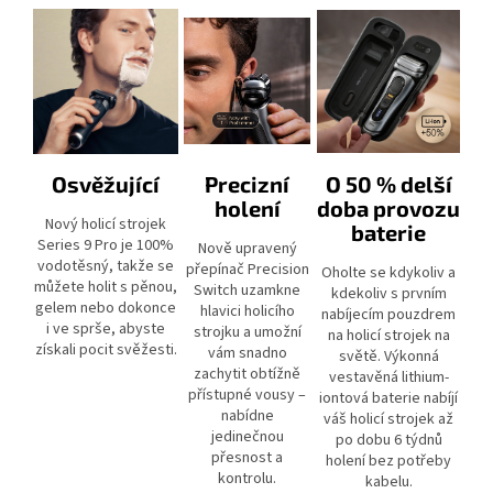
Osvěžující
Precizní
O 50 % delší
holení
doba provozu
Nový holicí strojek
baterie
Series 9 Pro je 100%
Nově upravený
vodotěsný, takže se
přepínač Precision
Oholte se kdykoliv a
můžete holit s pěnou,
Switch uzamkne
kdekoliv s prvním
gelem nebo dokonce
hlavici holicího
nabíjecím pouzdrem
i ve sprše, abyste
strojku a umožní
na holicí strojek na
získali pocit svěžesti.
vám snadno
světě. Výkonná
zachytit obtížně
vestavěná lithium-
přístupné vousy –
iontová baterie nabíjí
nabídne
váš holicí strojek až
jedinečnou
po dobu 6 týdnů
přesnost a
holení bez potřeby
kontrolu.
kabelu.