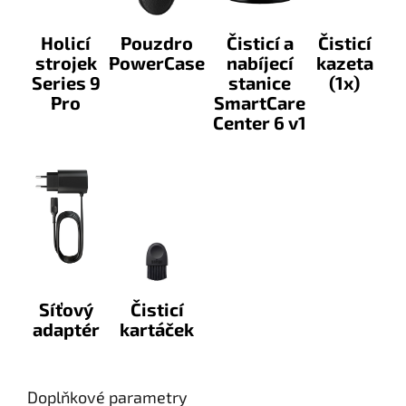
Holicí
Pouzdro
Čisticí a
Čisticí
strojek
PowerCase
nabíjecí
kazeta
Series 9
stanice
(1x)
Pro
SmartCare
Center 6 v1
Síťový
Čisticí
adaptér
kartáček
Doplňkové parametry