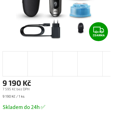
Z
ZDARMA
D
A
R
M
A
9 190 Kč
7 595 Kč bez DPH
Měrná
9 190 Kč / 1 ks
cena:
Skladem do 24h ✅