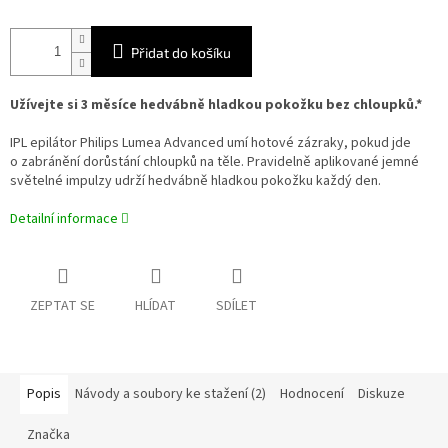
Přidat do košíku
Užívejte si 3 měsíce hedvábně hladkou pokožku bez chloupků.*
IPL epilátor Philips Lumea Advanced umí hotové zázraky, pokud jde
o zabránění dorůstání chloupků na těle. Pravidelně aplikované jemné
světelné impulzy udrží hedvábně hladkou pokožku každý den.
Detailní informace
ZEPTAT SE
HLÍDAT
SDÍLET
Popis
Návody a soubory ke stažení (2)
Hodnocení
Diskuze
Značka