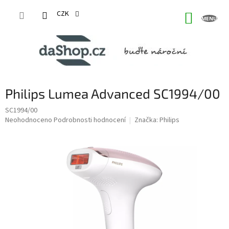
Přejít
na
CZK
NÁKUP
obsah
KOŠÍK
Philips Lumea Advanced SC1994/00
SC1994/00
Průměrné
Neohodnoceno
Podrobnosti hodnocení
Značka:
Philips
hodnocení
produktu
je
0,0
z
5
hvězdiček.