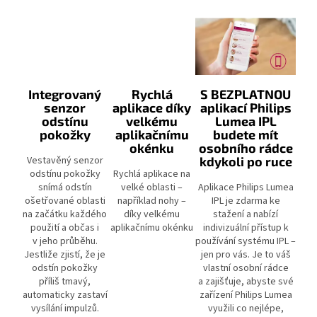
Integrovaný
Rychlá
S BEZPLATNOU
senzor
aplikace díky
aplikací Philips
odstínu
velkému
Lumea IPL
pokožky
aplikačnímu
budete mít
okénku
osobního rádce
Vestavěný senzor
kdykoli po ruce
odstínu pokožky
Rychlá aplikace na
snímá odstín
velké oblasti –
Aplikace Philips Lumea
ošetřované oblasti
například nohy –
IPL je zdarma ke
na začátku každého
díky velkému
stažení a nabízí
použití a občas i
aplikačnímu okénku
indivizuální přístup k
v jeho průběhu.
používání systému IPL –
Jestliže zjistí, že je
jen pro vás. Je to váš
odstín pokožky
vlastní osobní rádce
příliš tmavý,
a zajišťuje, abyste své
automaticky zastaví
zařízení Philips Lumea
vysílání impulzů.
využili co nejlépe,