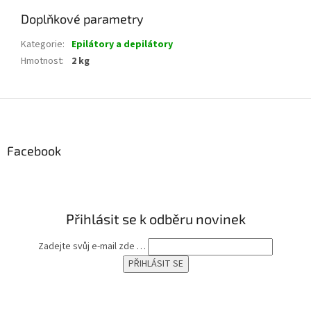
Doplňkové parametry
Kategorie
:
Epilátory a depilátory
Hmotnost
:
2 kg
Z
á
p
a
Facebook
t
í
Přihlásit se k odběru novinek
Zadejte svůj e-mail zde …