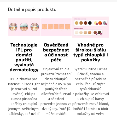
Detailní popis produktu
Technologie
Osvědčená
Vhodné pro
IPL pro
bezpečnost
širokou škálu
domácí
a účinnost
typů chloupků i
použití,
péče
pokožky
vyvinutá
dermatology
Objektivní studie
Systém Philips Lumea
prokazují zamezení
účinně, snadno a
IPL je zkratka pro
růstu chloupků
bezpečně působí na
Intense Pulsed Light
nejméně o 85 % po
celou řadu různých
(Intenzivní pulzní
pouhých třech
typů chloupků
světlo). Philips
ošetřeních**. První
a pokožky. Je efektivní
Lumea působí na
4 ošetření
u chloupků barvy
kořínky chloupků
proveďte jednou za
přirozeně tmavě blond,
jemnými světelnými
dva týdny. Poté již
hnědé i černé a u tónů
záblesky, což uvádí
můžete vidět
pokožky od velmi