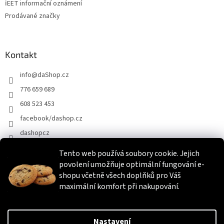
ℹEET informační oznámení
Prodávané značky
Kontakt
info
@
daShop.cz
776 659 689
608 523 453
facebook/dashop.cz
dashopcz
Tento web používá soubory cookie. Jejich
povolení umožňuje optimální fungování e-
Heureka.cz
Zboží.cz
Srovnáme.cz
shopu včetně všech doplňků pro Váš
maximální komfort při nakupování.
Vytvořil Shoptet
Nastavení