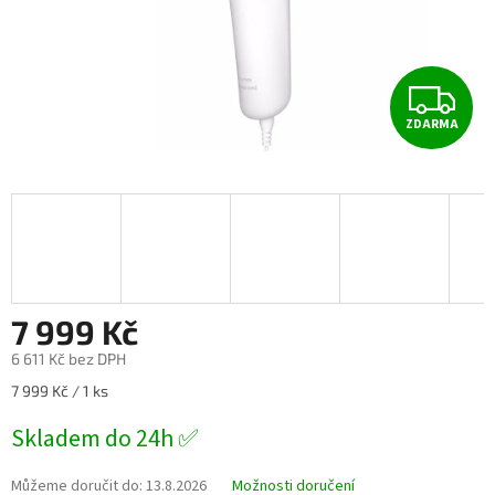
Z
ZDARMA
D
A
R
M
A
7 999 Kč
6 611 Kč bez DPH
Měrná
7 999 Kč / 1 ks
cena:
Skladem do 24h ✅
Můžeme doručit do:
13.8.2026
Možnosti doručení