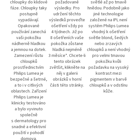
chloupky do klidové
požadované
světlé až po tmavě
fáze. Chloupky taky
výsledky. Pro
hnědou. Podobně jako
postupně
udržení těchto
jiné technologie
vypadávají.
výsledků proveďte
založené na IPL není
Opakované
ošetření vždy po
systém Philips Lumea
používání zanechá
4 týdnech. Již po
vhodný k ošetření
vaši pokožku
8 ošetřeních vaše
světle blond, šedých
nádherně hladkou
pokožka zůstane
nebo zrzavých
a jemnou na dotek.
hladká nejméně
chloupků a není vhodný
Zamezení růstu
3 měsíce*. Chcete-li
pro velmi tmavou
chloupků
tento obrázek
pokožku kvůli
prostřednictvím
zvětšit, klikněte na
požadavku na vysoký
Philips Lumea je
něj v galerii
kontrast mezi
bezpečné a šetrné,
obrázků v horní
pigmentem v barvě
a to i v citlivých
části této stránky.
chloupků a v odstínu
oblastech. Zařízení
kůže.
Philips Lumea je
klinicky testováno
a bylo vyvinuto
společně
s dermatology pro
snadné a efektivní
použití v pohodlí
domova.