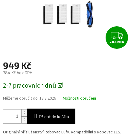
Z
ZDARMA
D
A
949 Kč
R
784 Kč bez DPH
Měrná
M
2-7 pracovních dnů ☑️
cena:
A
Můžeme doručit do:
18.8.2026
Možnosti doručení
Přidat do košíku
Originální příslušenství RoboVac Eufy. Kompatibilní s RoboVac 11S,