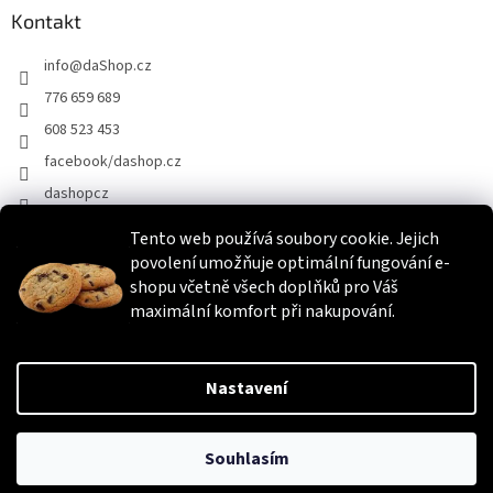
Kontakt
info
@
daShop.cz
776 659 689
608 523 453
facebook/dashop.cz
dashopcz
Tento web používá soubory cookie. Jejich
povolení umožňuje optimální fungování e-
Heureka.cz
Zboží.cz
Srovnáme.cz
shopu včetně všech doplňků pro Váš
maximální komfort při nakupování.
Vytvořil Shoptet
Nastavení
Copyright 2026
daShop.cz
. Všechna práva vyhrazena.
Upravit
Souhlasím
nastavení cookies