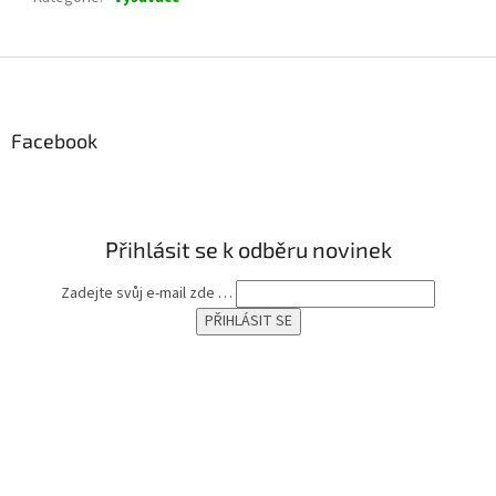
Z
á
p
a
Facebook
t
í
Přihlásit se k odběru novinek
Zadejte svůj e-mail zde …