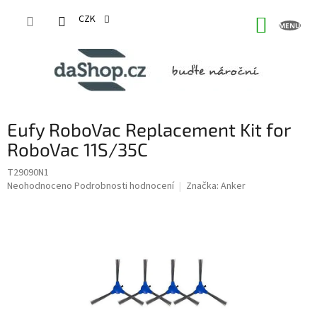
Přejít
na
CZK
NÁKUP
obsah
KOŠÍK
Eufy RoboVac Replacement Kit for
RoboVac 11S/35C
T29090N1
Průměrné
Neohodnoceno
Podrobnosti hodnocení
Značka:
Anker
hodnocení
produktu
je
0,0
z
5
hvězdiček.