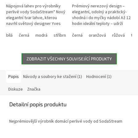
z
z
Nápojová lahev pro výrobníky
Prémiový nerezový design –
5
5
perlivé vody SodaStream* Nový
elegantní, odolný a praktický-
hvězdiček.
hvězdiček.
elegantní tvar lahve, kterou
vhodná i do myčky nádobí Až 12
navrhl světový designer Yves
hodin ideální teploty – udrží
Béhar Vyrobeno ze zdravotně
nápoj horký i studený Vyrobena
nezávadného plastu bez BPA...
bílá
černá
modrá
stříbrná
z prvotřídní dvoustěnné...
černá
tyrkysová
oranžová
růžová
tma
ZOBRAZIT VŠECHNY SOUVISEJÍCÍ PRODUKTY
Popis
Návody a soubory ke stažení (1)
Hodnocení (1)
Diskuze
Značka
Detailní popis produktu
Nejprémiovější výrobník domácí perlivé vody od SodaStream