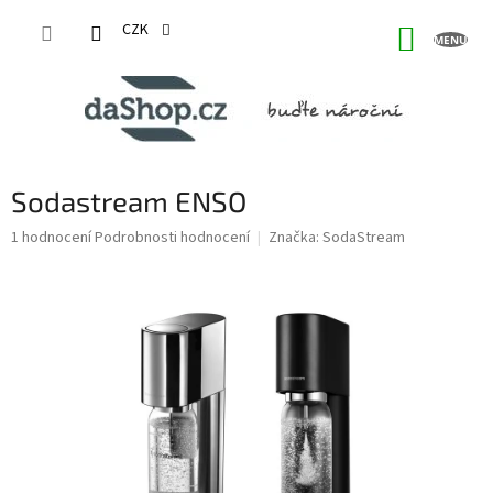
Přejít
na
CZK
NÁKUP
obsah
KOŠÍK
Sodastream ENSO
Průměrné
1 hodnocení
Podrobnosti hodnocení
Značka:
SodaStream
hodnocení
produktu
je
5,0
z
5
hvězdiček.