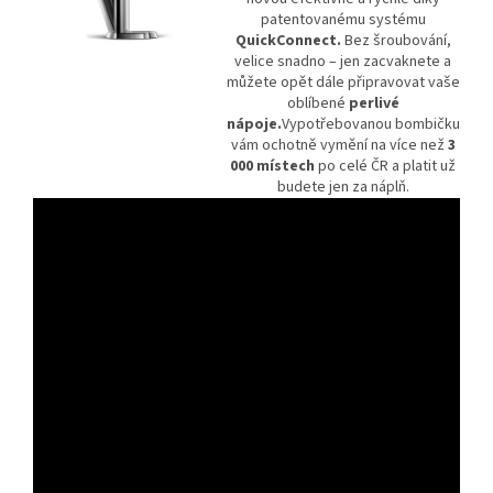
patentovanému systému
QuickConnect.
Bez šroubování,
velice snadno – jen zacvaknete a
můžete opět dále připravovat vaše
oblíbené
perlivé
nápoje.
Vypotřebovanou bombičku
vám ochotně vymění na více než
3
000 místech
po celé ČR a platit už
budete jen za náplň.