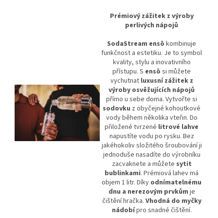
Prémiový zážitek z výroby
perlivých nápojů
SodaStream ensō
kombinuje
funkčnost a estetiku. Je to symbol
kvality, stylu a inovativního
přístupu. S
ensō
si můžete
vychutnat
luxusní zážitek z
výroby osvěžujících nápojů
přímo u sebe doma. Vytvořte si
sodovku
z obyčejné kohoutkové
vody během několika vteřin. Do
přiložené tvrzené
litrové lahve
napustíte vodu po rysku. Bez
jakéhokoliv složitého šroubování ji
jednoduše nasadíte do výrobníku
zacvaknete a můžete
sytit
bublinkami
. Prémiová lahev má
objem 1 litr. Díky
odnímatelnému
dnu a nerezovým prvkům
je
čištění hračka.
Vhodná do myčky
nádobí
pro snadné čištění.