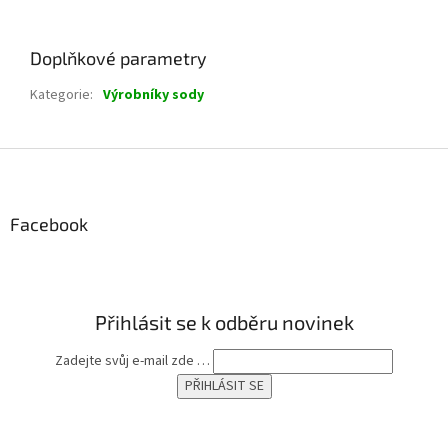
Doplňkové parametry
Kategorie
:
Výrobníky sody
Z
á
p
a
Facebook
t
í
Přihlásit se k odběru novinek
Zadejte svůj e-mail zde …