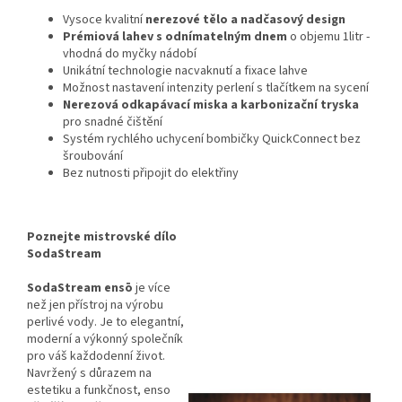
Vysoce kvalitní
nerezové tělo a nadčasový design
Prémiová lahev s odnímatelným dnem
o objemu 1litr -
vhodná do myčky nádobí
Unikátní technologie nacvaknutí a fixace lahve
Možnost nastavení intenzity perlení s tlačítkem na sycení
Nerezová odkapávací miska a karbonizační tryska
pro snadné čištění
Systém rychlého uchycení bombičky QuickConnect bez
šroubování
Bez nutnosti připojit do elektřiny
Poznejte mistrovské dílo
SodaStream
SodaStream ensō
je více
než jen přístroj na výrobu
perlivé vody. Je to elegantní,
moderní a výkonný společník
pro váš každodenní život.
Navržený s důrazem na
estetiku a funkčnost, enso