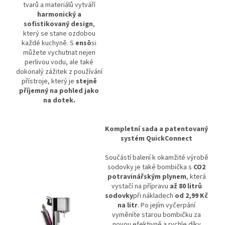
tvarů a materiálů vytváří
harmonický a
sofistikovaný design
,
který se stane ozdobou
každé kuchyně. S
ensō
si
můžete vychutnat nejen
perlivou vodu, ale také
dokonalý zážitek z používání
přístroje, který je
stejně
příjemný na pohled jako
na dotek.
Kompletní sada a patentovaný
systém QuickConnect
Součástí balení k okamžité výrobě
sodovky je také bombička s
CO2
potravinářským plynem
, která
vystačí na přípravu
až 80 litrů
sodovky
při nákladech
od 2,99 Kč
na litr
. Po jejím vyčerpání
vyměníte starou bombičku za
novou efektivně a rychle díky