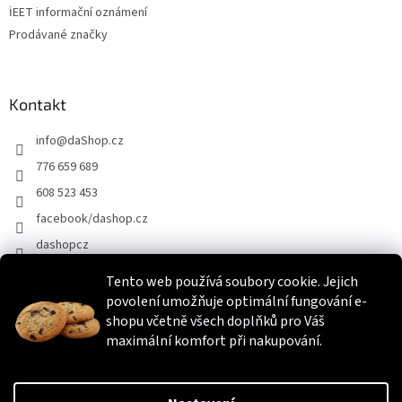
ℹEET informační oznámení
Prodávané značky
Kontakt
info
@
daShop.cz
776 659 689
608 523 453
facebook/dashop.cz
dashopcz
Tento web používá soubory cookie. Jejich
povolení umožňuje optimální fungování e-
Heureka.cz
Zboží.cz
Srovnáme.cz
shopu včetně všech doplňků pro Váš
maximální komfort při nakupování.
Vytvořil Shoptet