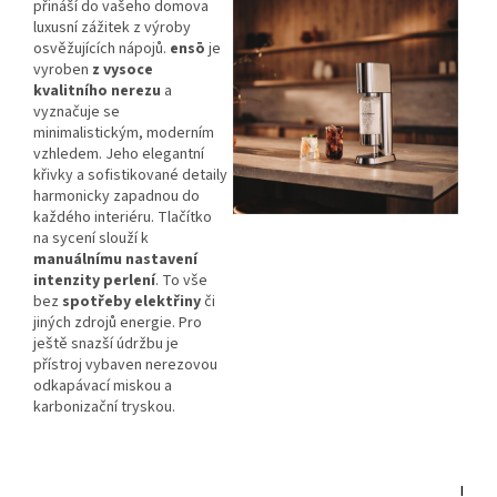
přináší do vašeho domova
luxusní zážitek z výroby
osvěžujících nápojů.
ensō
je
vyroben
z vysoce
kvalitního nerezu
a
vyznačuje se
minimalistickým, moderním
vzhledem. Jeho elegantní
křivky a sofistikované detaily
harmonicky zapadnou do
každého interiéru. Tlačítko
na sycení slouží k
manuálnímu nastavení
intenzity perlení
. To vše
bez
spotřeby elektřiny
či
jiných zdrojů energie. Pro
ještě snazší údržbu je
přístroj vybaven nerezovou
odkapávací miskou a
karbonizační tryskou.
I