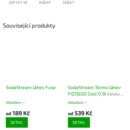
ZEPTAT SE
HLÍDAT
SDÍLET
Související produkty
SodaStream láhev Fuse
SodaStream Termo láhev
FIZZ&GO Cool 0,9l
kovová
termoska pro výrobníky
Skladem ✅
Skladem ✅
Průměrné
Průměrné
Sodastream
hodnocení
hodnocení
189 Kč
539 Kč
od
od
produktu
produktu
je
je
DETAIL
DETAIL
2,0
5,0