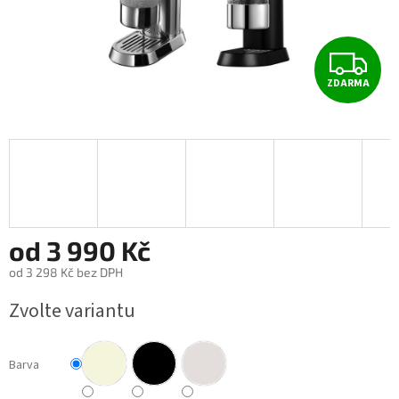
Z
ZDARMA
D
A
R
M
A
od
3 990 Kč
od
3 298 Kč
bez DPH
Měrná
Zvolte variantu
cena:
Barva