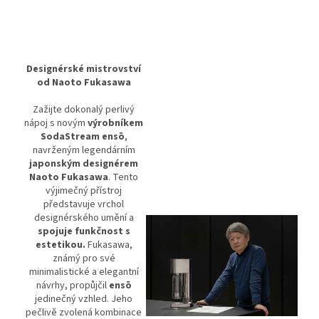
Designérské mistrovství
od Naoto Fukasawa
Zažijte dokonalý perlivý
nápoj s novým
výrobníkem
SodaStream ensō
,
navrženým legendárním
japonským designérem
Naoto Fukasawa
. Tento
výjimečný přístroj
představuje vrchol
designérského umění a
spojuje funkčnost s
estetikou.
Fukasawa,
známý pro své
minimalistické a elegantní
návrhy, propůjčil
ensō
jedinečný vzhled. Jeho
pečlivě zvolená kombinace