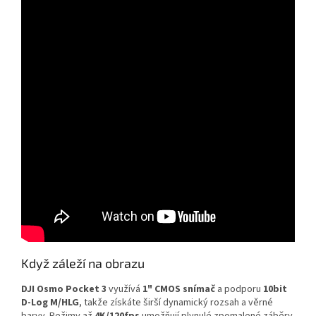
Když záleží na obrazu
DJI Osmo Pocket 3
využívá
1" CMOS snímač
a podporu
10bit
D‑Log M/HLG
, takže získáte širší dynamický rozsah a věrné
barvy. Režimy až
4K/120fps
umožňují plynulé zpomalené záběry