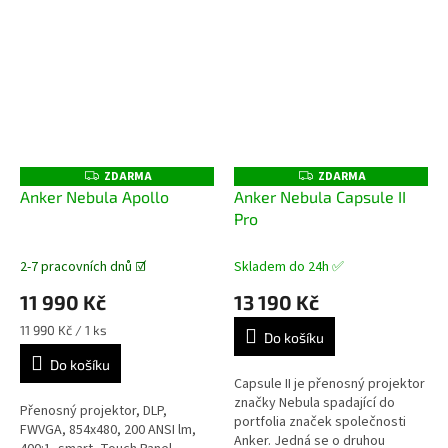
ZDARMA
ZDARMA
Z
Z
D
D
Anker Nebula Apollo
Anker Nebula Capsule II
A
A
Pro
R
R
M
M
A
A
2-7 pracovních dnů ☑️
Skladem do 24h ✅
11 990 Kč
13 190 Kč
Měrná
11 990 Kč / 1 ks
Do košíku
cena:
Do košíku
Capsule II je přenosný projektor
značky Nebula spadající do
Přenosný projektor, DLP,
portfolia značek společnosti
FWVGA, 854x480, 200 ANSI lm,
Anker. Jedná se o druhou