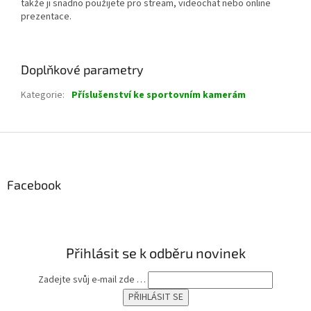
takže ji snadno použijete pro stream, videochat nebo online
prezentace.
Doplňkové parametry
Kategorie
:
Příslušenství ke sportovním kamerám
Z
á
p
a
Facebook
t
í
Přihlásit se k odběru novinek
Zadejte svůj e-mail zde …