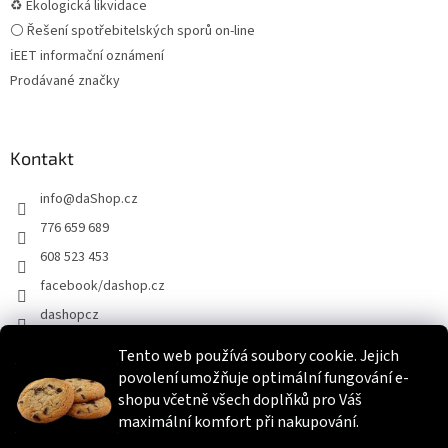
♻ Ekologická likvidace
⚪ Řešení spotřebitelských sporů on-line
ℹEET informační oznámení
Prodávané značky
Kontakt
info
@
daShop.cz
776 659 689
608 523 453
facebook/dashop.cz
dashopcz
Tento web používá soubory cookie. Jejich
povolení umožňuje optimální fungování e-
Heureka.cz
Zboží.cz
Srovnáme.cz
shopu včetně všech doplňků pro Váš
maximální komfort při nakupování.