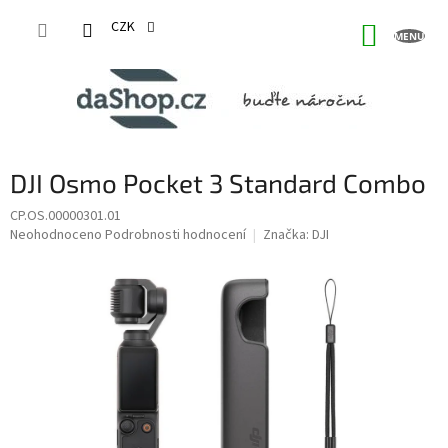
Přejít
na
CZK
NÁKUP
obsah
KOŠÍK
DJI Osmo Pocket 3 Standard Combo
CP.OS.00000301.01
Průměrné
Neohodnoceno
Podrobnosti hodnocení
Značka:
DJI
hodnocení
produktu
je
0,0
z
5
hvězdiček.