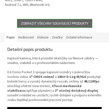
400:1, smart, Touch Panel,
generaci populárního projektoru
Android 7.1, Wifi, Bluetooth 4.0,
Capsule Mini. Capsule II...
repro 6W, HDMI, USB, zrcadlení
Airplay a Miracast, výdrž až 4...
ZOBRAZIT VŠECHNY SOUVISEJÍCÍ PRODUKTY
Popis
Hodnocení
Diskuze
Značka
Ostatní informace
Detailní popis produktu
Kapesní kamera, která promění okamžiky na filmové záběry —
snadno, stabilně a s profesionálním nádechem.
DJI Osmo Pocket 3 spojuje kapesní rozměry s pokročilou
tvorbou videa:
1" CMOS snímač
a
10bit D‑Log M/HLG
poskytují
bohaté barvy a vysoký dynamický rozsah, režimy až
4K/120fps
umožňují efektní slow‑motion,
tříosá mechanická
stabilizace
zajišťuje plynulost a
2" otočný dotykový displej
usnadní ovládání na cestách; rychlé dobíjení a podpora externího
zvuku doplňují profesionální pracovní postup.