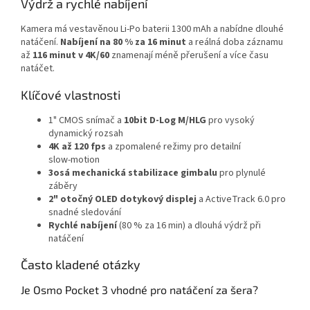
Výdrž a rychlé nabíjení
Kamera má vestavěnou Li‑Po baterii 1300 mAh a nabídne dlouhé
natáčení.
Nabíjení na 80 % za 16 minut
a reálná doba záznamu
až
116 minut v 4K/60
znamenají méně přerušení a více času
natáčet.
Klíčové vlastnosti
1" CMOS snímač a
10bit D‑Log M/HLG
pro vysoký
dynamický rozsah
4K až 120 fps
a zpomalené režimy pro detailní
slow‑motion
3osá mechanická stabilizace gimbalu
pro plynulé
záběry
2" otočný OLED dotykový displej
a ActiveTrack 6.0 pro
snadné sledování
Rychlé nabíjení
(80 % za 16 min) a dlouhá výdrž při
natáčení
Často kladené otázky
Je Osmo Pocket 3 vhodné pro natáčení za šera?