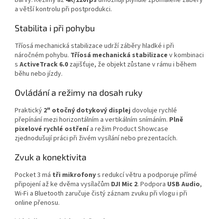
a větší kontrolu při postprodukci.
Stabilita i při pohybu
Tříosá mechanická stabilizace udrží záběry hladké i při
náročném pohybu.
Tříosá mechanická stabilizace
v kombinaci
s
ActiveTrack 6.0
zajišťuje, že objekt zůstane v rámu i během
běhu nebo jízdy.
Ovládání a režimy na dosah ruky
Praktický
2" otočný dotykový displej
dovoluje rychlé
přepínání mezi horizontálním a vertikálním snímáním.
Plně
pixelové rychlé ostření
a režim Product Showcase
zjednodušují práci při živém vysílání nebo prezentacích.
Zvuk a konektivita
Pocket 3 má
tři mikrofony
s redukcí větru a podporuje přímé
připojení až ke dvěma vysílačům
DJI Mic 2
. Podpora
USB Audio
,
Wi‑Fi a Bluetooth zaručuje čistý záznam zvuku při vlogu i při
online přenosu.