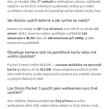
Ano, je vhodné. Díky
1" snímači
a optimalizaci obrazu zvládnete
natáčet i za horších světelných podmínek; režimy pro slabé
osvětlení a široký rozsah ISO pomáhají udržet detail a nízký šum.
Jak dlouho vydrží baterie a jak rychle se nabíjí?
Kamera se nabije na
80 % za 16 minut
a na 100 % za zhruba
32
minut
. Výdrž závisí na režimu: počítejte s přibližně
116
minutami v 4K/60
nebo až
166 minutami při 1080p
, podle
nastavení a podmínek.
Obsahuje kamera slot na paměťové karty nebo má
vnitřní úložiště?
Pocket 3 nemá vnitřní úložiště —
záznam ukládáte na microSD
kartu
(podpora až do
512 GB
). Doporučujeme používat rychlé
UHS‑I/UHS‑II karty podle doporučení výrobce pro stabilní záznam
vysokých datových toků.
Lze Osmo Pocket 3 použít jako webkameru pro živé
vysílání?
Ano, můžete. Kamera podporuje
živý přenos
a režim
webkamery přes USB, nabízí nízkou latenci a čistý stereo zvuk,