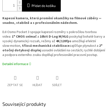
Přidat do košíku
Kapesní kamera, která promění okamžiky na filmové záběry —
snadno, stabilně a s profesionálním nádechem.
DJI Osmo Pocket 3 spojuje kapesní rozměry s pokročilou tvorbou
videa:
1" CMOS snímač
a
10bit D‑Log M/HLG
poskytují bohaté barvy a
vysoký dynamický rozsah, režimy až
4K/120fps
umožňují efektní
slow‑motion,
tříosá mechanická stabilizace
zajišťuje plynulost a
2"
otočný dotykový displej
usnadní ovládání na cestách; rychlé dobíjení
a podpora externího zvuku doplňují profesionální pracovní postup.
Detailní informace
ZEPTAT SE
HLÍDAT
SDÍLET
Související produkty