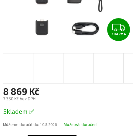
Z
ZDARMA
D
A
R
M
A
8 869 Kč
7 330 Kč bez DPH
Měrná
Skladem ✅
cena:
Můžeme doručit do:
10.8.2026
Možnosti doručení