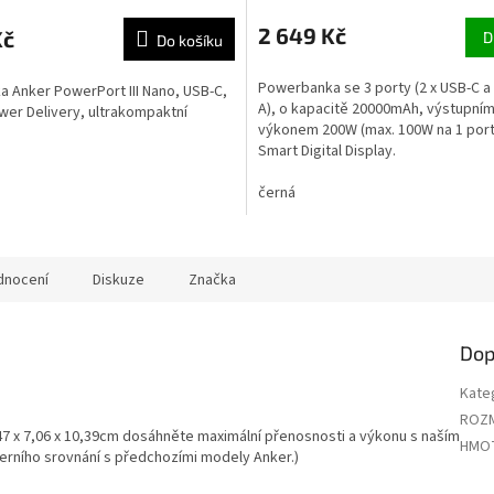
2 649 Kč
Kč
D
Do košíku
Powerbanka se 3 porty (2 x USB-C a 
a Anker PowerPort III Nano, USB-C,
A), o kapacitě 20000mAh, výstupní
er Delivery, ultrakompaktní
výkonem 200W (max. 100W na 1 port
Smart Digital Display.
černá
dnocení
Diskuze
Značka
Dop
Kate
ROZ
 x 7,06 x 10,39cm dosáhněte maximální přenosnosti a výkonu s naším
HMO
erního srovnání s předchozími modely Anker.)