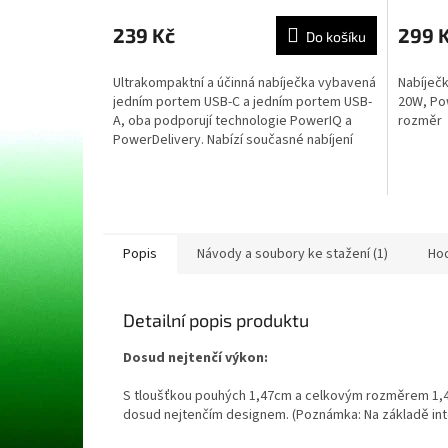
239 Kč
299 
Do košíku
Ultrakompaktní a účinná nabíječka vybavená
Nabíječk
jedním portem USB-C a jedním portem USB-
20W, Pow
A, oba podporují technologie PowerIQ a
rozměr
PowerDelivery. Nabízí současné nabíjení
dvou zařízení,...
Popis
Návody a soubory ke stažení (1)
Ho
Detailní popis produktu
Dosud nejtenčí výkon:
S tloušťkou pouhých 1,47cm a celkovým rozměrem 1,47
dosud nejtenčím designem. (Poznámka: Na základě int