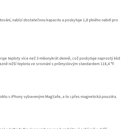
tování, nabízí dostatečnou kapacitu a poskytuje 1,8 plného nabití pro
uje teploty více než 3 milionykrát denně, což poskytuje naprostý klid
ýrazně nižší teplota ve srovnání s průmyslovým standardem 118,4 °F.
ilitu s iPhony vybavenými MagSafe, a to i přes magnetická pouzdra.