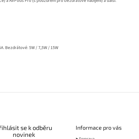
ace) a AirPods Pro (s pouzdrem pro bezdrátové nabíjení) a další.
1,5A. Bezdrátové: 5W / 7,5W / 15W
řihlásit se k odběru
Informace pro vás
novinek
▶ Doprava