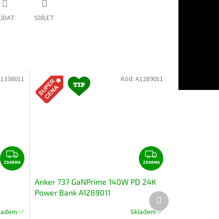
LÍDAT
SDÍLET
1336011
Kód:
A1289011
Z
Z
ZDARMA
D
ZDARMA
D
A
A
Anker 737 GaNPrime 140W PD 24K
R
R
Power Bank A1289011
Další
M
M
produkt
A
A
ladem ✅
Skladem ✅