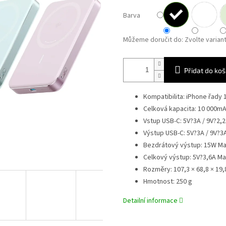
Barva
Můžeme doručit do:
Zvolte varian
Přidat do koš
Kompatibilita: iPhone řady 
Celková kapacita: 10 000m
Vstup USB-C: 5V?3A / 9V?2,
Výstup USB-C: 5V?3A / 9V?3
Bezdrátový výstup: 15W M
Celkový výstup: 5V?3,6A Ma
Rozměry: 107,3 × 68,8 × 19
Hmotnost: 250 g
Detailní informace