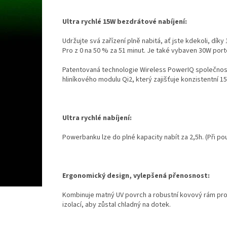
Ultra rychlé 15W bezdrátové nabíjení:
Udržujte svá zařízení plně nabitá, ať jste kdekoli, dík
Pro z 0 na 50 % za 51 minut. Je také vybaven 30W por
Patentovaná technologie Wireless PowerIQ společnost
hliníkového modulu Qi2, který zajišťuje konzistentní 15W
Ultra rychlé nabíjení:
Powerbanku lze do plné kapacity nabít za 2,5h. (Při po
Ergonomický design, vylepšená přenosnost:
Kombinuje matný UV povrch a robustní kovový rám pro 
izolací, aby zůstal chladný na dotek.