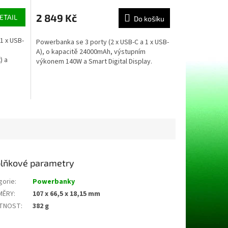
2 849 Kč
ETAIL
Do košíku
1 x USB-
Powerbanka se 3 porty (2 x USB-C a 1 x USB-
m
A), o kapacitě 24000mAh, výstupním
) a
výkonem 140W a Smart Digital Display.
lňkové parametry
gorie
:
Powerbanky
MĚRY
:
107 x 66,5 x 18,15 mm
TNOST
:
382 g