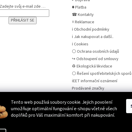
Zadejte svůj e-mail zde …
♦ Platba
☎ Kontakty
☓ Reklamace
ℹ Obchodní podmínky
ℹ Jak nakupovat a další..
ℹ Cookies
⚪ Ochrana osobních údajů
↪ Odstoupení od smlouvy
♻ Ekologická likvidace
⚪ Řešení spotřebitelských sporů 
ℹEET informační oznámení
Prodávané značky
Tento web používá soubory cookie. Jejich povolení
umožňuje optimální fungování e-shopu včetně všech
Heureka.cz
Zboží.cz
Srovnáme.cz
doplňků pro Váš maximální komfort při nakupování.