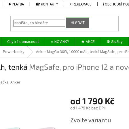
♦ PLATBA
☎ KONTAKTY
☓ REKLAMACE
ℹ OBCHODNÍ PO
HLEDAT
Chytrá domácnost
⭐ NOVINKY
🔥 AKCE
⚙️ Služby
Powerbanky
Anker MagGo 30W, 10000 mAh, tenká
MagSafe, pro iPh
h, tenká
MagSafe, pro iPhone 12 a nov
načka:
Anker
od
1 790 Kč
od
1 479 Kč
bez DPH
Měrná
Zvolte variantu
cena: