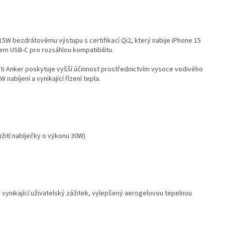
y 15W bezdrátovému výstupu s certifikací Qi2, který nabije iPhone 15
tem USB-C pro rozsáhlou kompatibilitu.
i Anker poskytuje vyšší účinnost prostřednictvím vysoce vodivého
 nabíjení a vynikající řízení tepla.
užití nabíječky o výkonu 30W)
vynikající uživatelský zážitek, vylepšený aerogelovou tepelnou