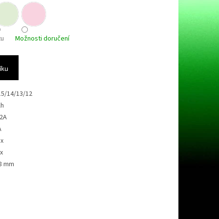
tu
Možnosti doručení
íku
15/14/13/12
Ah
22A
A
ax
x
,8 mm