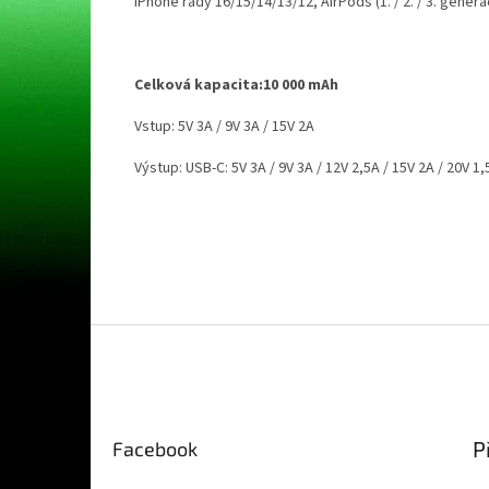
iPhone řady 16/15/14/13/12, AirPods (1. / 2. / 3. gener
Celková kapacita:10 000 mAh
Vstup: 5V 3A / 9V 3A / 15V 2A
Výstup: USB-C: 5V 3A / 9V 3A / 12V 2,5A / 15V 2A / 20V 
Z
á
p
a
t
P
Facebook
í