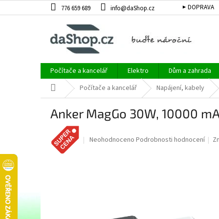
Přejít
▶ DOPRAVA
776 659 689
info@daShop.cz
na
obsah
Počítače a kancelář
Elektro
Dům a zahrada
Domů
Počítače a kancelář
Napájení, kabely
Anker MagGo 30W, 10000 mA
Průměrné
Neohodnoceno
Podrobnosti hodnocení
Z
hodnocení
produktu
je
0,0
z
5
hvězdiček.