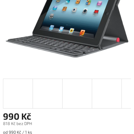
990 Kč
818 Kč bez DPH
Měrná
od 990 Kč / 1 ks