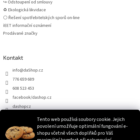
↪ Odstoupení od smlouvy
♻ Ekologická likvidace
⚪ Řešení spotřebitelských sporů on-line
ℹEET informační oznámení
Prodávané značky
Kontakt
info
@
daShop.cz
776 659 689
608 523 453
facebook/dashop.cz
dashopcz
Tento web používá soubory cookie. Jejich
povolení umožňuje optimální fungování e-
Heureka.cz
Zboží.cz
Srovnáme.cz
shopu včetně všech doplňků pro Váš