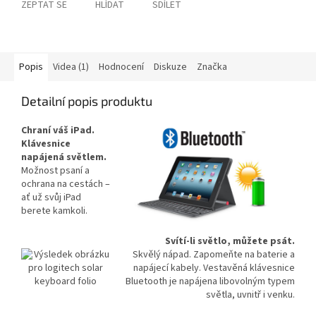
ZEPTAT SE
HLÍDAT
SDÍLET
Popis
Videa (1)
Hodnocení
Diskuze
Značka
Detailní popis produktu
Chraní váš iPad.
Klávesnice
napájená světlem.
Možnost psaní a
ochrana na cestách –
ať už svůj iPad
berete kamkoli.
Svítí-li světlo, můžete psát.
Skvělý nápad. Zapomeňte na baterie a
napájecí kabely. Vestavěná klávesnice
Bluetooth je napájena libovolným typem
světla, uvnitř i venku.