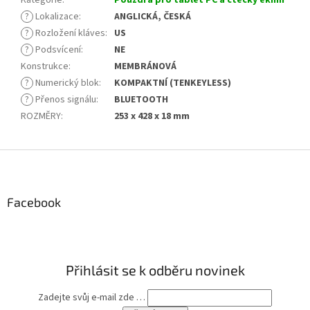
Kategorie
:
Pouzdra pro tablet PC a čtečky eknih
?
Lokalizace
:
ANGLICKÁ, ČESKÁ
?
Rozložení kláves
:
US
?
Podsvícení
:
NE
Konstrukce
:
MEMBRÁNOVÁ
?
Numerický blok
:
KOMPAKTNÍ (TENKEYLESS)
?
Přenos signálu
:
BLUETOOTH
ROZMĚRY
:
253 x 428 x 18 mm
Z
á
p
a
Facebook
t
í
Přihlásit se k odběru novinek
Zadejte svůj e-mail zde …