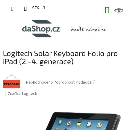
Přejít
na
CZK
NÁKUP
obsah
KOŠÍK
Logitech Solar Keyboard Folio pro
iPad (2.-4. generace)
Průměrné
Neohodnoceno
Podrobnosti hodnocení
hodnocení
produktu
Značka:
Logitech
je
0,0
z
5
hvězdiček.