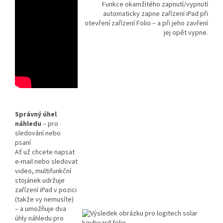
Funkce okamžitého zapnutí/vypnutí
automaticky zapne zařízení iPad při
otevření zařízení Folio – a při jeho zavření
jej opět vypne.
Správný úhel
náhledu
– pro
sledování nebo
psaní
Ať už chcete napsat
e-mail nebo sledovat
video, multifunkční
stojánek udržuje
zařízení iPad v pozici
(takže vy nemusíte)
– a umožňuje dva
úhly náhledu pro