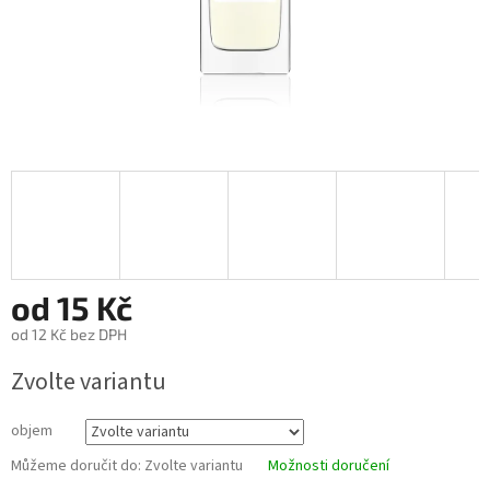
od
15 Kč
od
12 Kč
bez DPH
Měrná
Zvolte variantu
cena:
objem
Můžeme doručit do:
Zvolte variantu
Možnosti doručení