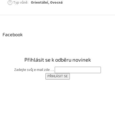
?
Typ vůně
:
Orientální, Ovocná
Z
á
p
a
Facebook
t
í
Přihlásit se k odběru novinek
Zadejte svůj e-mail zde …