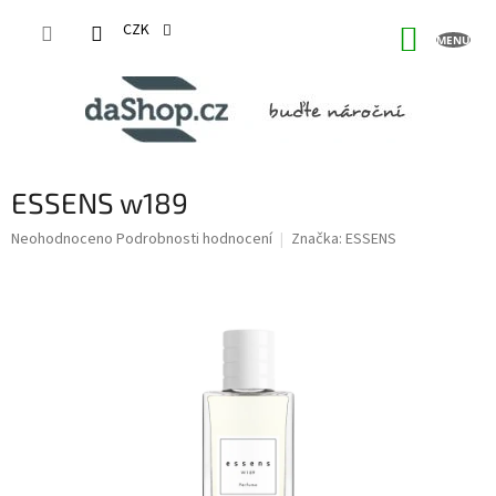
Přejít
na
CZK
NÁKUP
obsah
KOŠÍK
ESSENS w189
Průměrné
Neohodnoceno
Podrobnosti hodnocení
Značka:
ESSENS
hodnocení
produktu
je
0,0
z
5
hvězdiček.