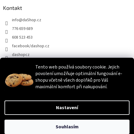
Kontakt
info
@
daShop.cz
776 659 689
608 523 453
facebook/dashop.cz
dashopcz
Tento web používá soubory cookie. Jejich
povolení umožňuje optimální fungování e-
Heureka.cz
Zboží.cz
Srovnáme.cz
shopu včetně všech doplňků pro Váš
maximální komfort při nakupování.
Vytvořil Shoptet
Nastavení
Copyright 2026
daShop.cz
. Všechna práva vyhrazena.
Upravit
Souhlasím
nastavení cookies