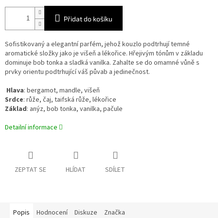
Přidat do košíku
Sofistikovaný a elegantní parfém, jehož kouzlo podtrhují temné
aromatické složky jako je višeň a lékořice. Hřejivým tónům v základu
dominuje bob tonka a sladká vanilka. Zahalte se do omamné vůně s
prvky orientu podtrhující váš půvab a jedinečnost.
Hlava
: bergamot, mandle, višeň
Srdce
: růže, čaj, taifská růže, lékořice
Základ
: anýz, bob tonka, vanilka, pačule
Detailní informace
ZEPTAT SE
HLÍDAT
SDÍLET
Popis
Hodnocení
Diskuze
Značka