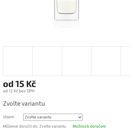
od
15 Kč
od
12 Kč
bez DPH
Měrná
Zvolte variantu
cena:
objem
Můžeme doručit do:
Zvolte variantu
Možnosti doručení