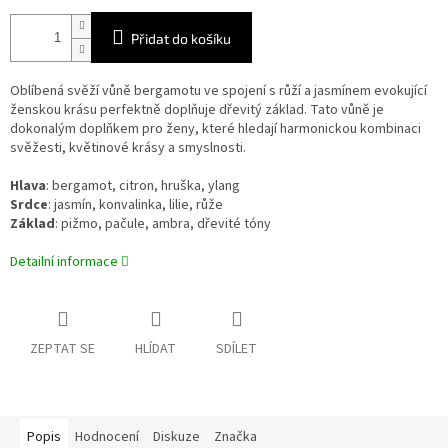
Přidat do košíku
Oblíbená svěží vůně bergamotu ve spojení s růží a jasmínem evokující
ženskou krásu perfektně doplňuje dřevitý základ. Tato vůně je
dokonalým doplňkem pro ženy, které hledají harmonickou kombinaci
svěžesti, květinové krásy a smyslnosti.
Hlava
: bergamot, citron, hruška, ylang
Srdce
: jasmín, konvalinka, lilie, růže
Základ
: pižmo, pačule, ambra, dřevité tóny
Detailní informace
ZEPTAT SE
HLÍDAT
SDÍLET
Popis
Hodnocení
Diskuze
Značka