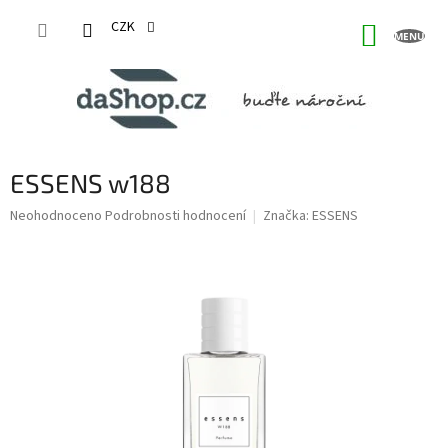
Přejít
na
CZK
NÁKUP
obsah
KOŠÍK
ESSENS w188
Průměrné
Neohodnoceno
Podrobnosti hodnocení
Značka:
ESSENS
hodnocení
produktu
je
0,0
z
5
hvězdiček.