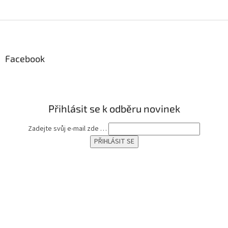
Z
á
p
a
Facebook
t
í
Přihlásit se k odběru novinek
Zadejte svůj e-mail zde …