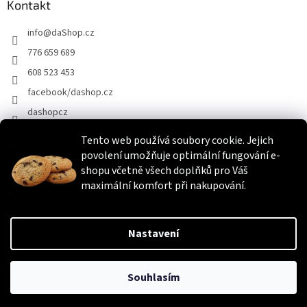
Kontakt
info
@
daShop.cz
776 659 689
608 523 453
facebook/dashop.cz
dashopcz
Tento web používá soubory cookie. Jejich
povolení umožňuje optimální fungování e-
Heureka.cz
Zboží.cz
Srovnáme.cz
shopu včetně všech doplňků pro Váš
maximální komfort při nakupování.
Vytvořil Shoptet
Nastavení
Copyright 2026
daShop.cz
. Všechna práva vyhrazena.
Upravit
Souhlasím
nastavení cookies