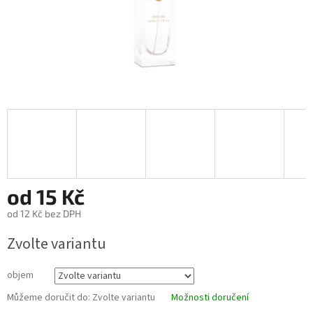
od
15 Kč
od
12 Kč
bez DPH
Měrná
Zvolte variantu
cena:
objem
Můžeme doručit do:
Zvolte variantu
Možnosti doručení