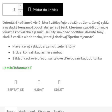
Přidat do košíku
Orientální květinová vůně, která ztělesňuje odvážnou ženu. Černý rybíz
a nasládlý bergamot poodhalují její svěžest, kterému vzápětí dominuje
výrazná konvalinka a jasmín. Její styl nakonec podtrhují dřevité tóny,
sladká vanilka a bob tonka, které ji dodávají špetku tajemství.
Hlava: černý rybíz, bergamot, zelené tóny
Srdce: konvalinka, jasmín sambac
Základ: cedrové dřevo, santalové dřevo, vanilka, bob tonka
Detailní informace
ZEPTAT SE
HLÍDAT
SDÍLET
Popis
Hodnocení
Diskuze
Značka