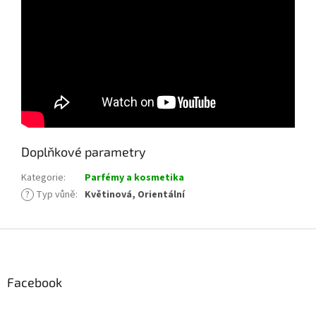
Doplňkové parametry
Kategorie
:
Parfémy a kosmetika
?
Typ vůně
:
Květinová, Orientální
Z
á
p
a
Facebook
t
í