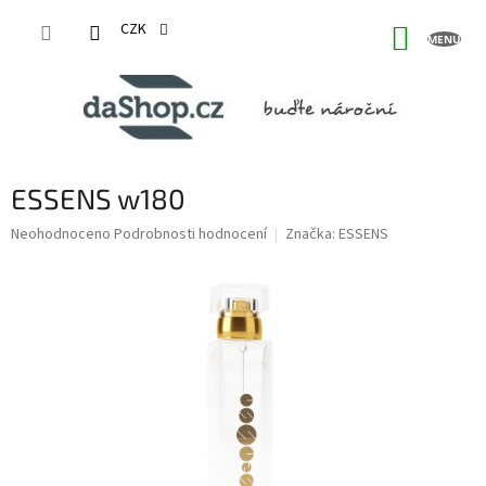
Přejít
na
CZK
NÁKUP
obsah
KOŠÍK
ESSENS w180
Průměrné
Neohodnoceno
Podrobnosti hodnocení
Značka:
ESSENS
hodnocení
produktu
je
0,0
z
5
hvězdiček.