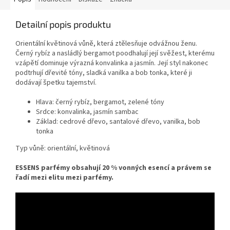
Detailní popis produktu
Orientální květinová vůně, která ztělesňuje odvážnou ženu.
Černý rybíz a nasládlý bergamot poodhalují její svěžest, kterému
vzápětí dominuje výrazná konvalinka a jasmín. Její styl nakonec
podtrhují dřevité tóny, sladká vanilka a bob tonka, které ji
dodávají špetku tajemství.
Hlava: černý rybíz, bergamot, zelené tóny
Srdce: konvalinka, jasmín sambac
Základ: cedrové dřevo, santalové dřevo, vanilka, bob
tonka
Typ vůně: orientální, květinová
ESSENS parfémy obsahují 20 % vonných esencí a právem se
řadí mezi elitu mezi parfémy.