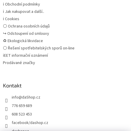
ℹ Obchodní podmínky
ℹ Jak nakupovat a další..
ℹ Cookies
⚪ Ochrana osobních údajů
↪ Odstoupení od smlouvy
♻ Ekologická likvidace
⚪ Řešení spotřebitelských sporů on-line
ℹEET informační oznámení
Prodávané značky
Kontakt
info
@
daShop.cz
776 659 689
608 523 453
facebook/dashop.cz