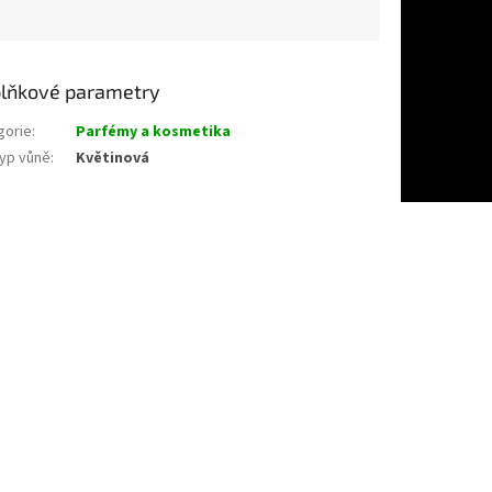
lňkové parametry
gorie
:
Parfémy a kosmetika
yp vůně
:
Květinová