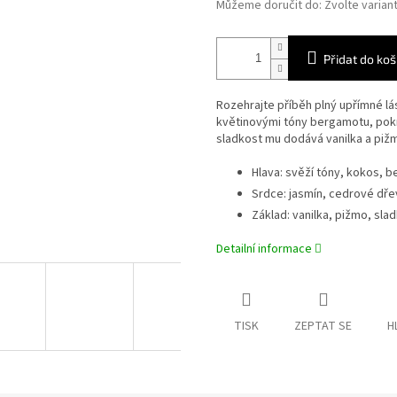
Můžeme doručit do:
Zvolte varian
Přidat do koš
Rozehrajte příběh plný upřímné lás
květinovými tóny bergamotu, po
sladkost mu dodává vanilka a piž
Hlava: svěží tóny, kokos, 
Srdce: jasmín, cedrové dře
Základ: vanilka, pižmo, sla
Detailní informace
TISK
ZEPTAT SE
H