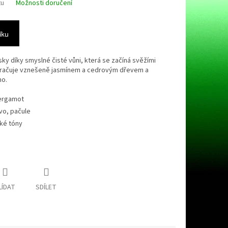
tu
Možnosti doručení
íku
ky díky smyslné čisté vůni, která se začíná svěžími
kračuje vznešeně jasmínem a cedrovým dřevem a
mo.
bergamot
vo, pačule
dké tóny
LÍDAT
SDÍLET