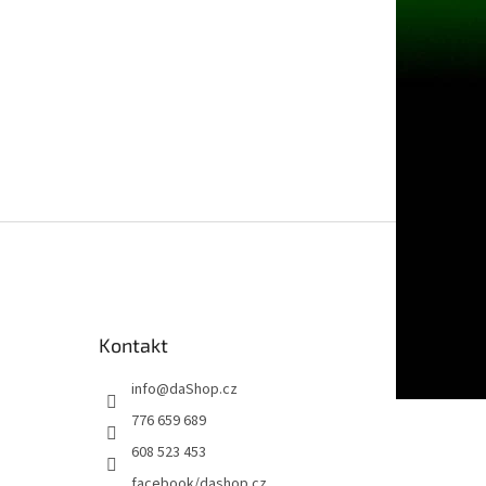
Kontakt
info
@
daShop.cz
776 659 689
608 523 453
facebook/dashop.cz