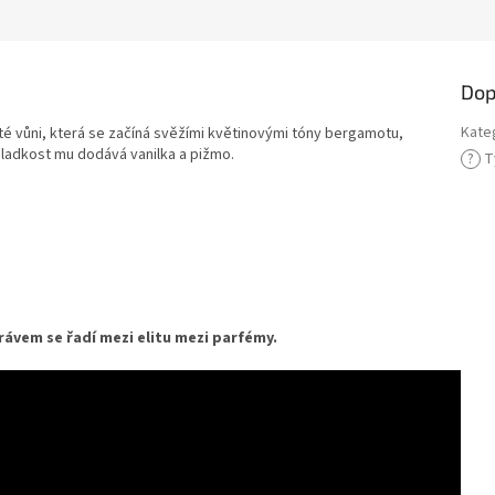
Dop
Kate
té vůni, která se začíná svěžími květinovými tóny bergamotu,
adkost mu dodává vanilka a pižmo.
?
T
rávem se řadí mezi elitu mezi parfémy.