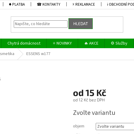
♦ PLATBA
☎ KONTAKTY
☓ REKLAMACE
ℹ OBCHODNÍ PO
HLEDAT
Chytrá domácnost
⭐ NOVINKY
🔥 AKCE
⚙️ Služby
osmetika
ESSENS w177
S
od
15 Kč
od
12 Kč
bez DPH
Měrná
Zvolte variantu
cena:
objem