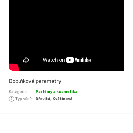
Doplňkové parametry
Kategorie
:
Parfémy a kosmetika
?
Typ vůně
:
Dřevitá, Květinová
Z
á
p