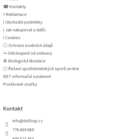
☎ Kontakty
☓ Reklamace
ℹ Obchodní podmínky
ℹ Jak nakupovat a další..
ℹ Cookies
⚪ Ochrana osobních údajů
↪ Odstoupení od smlouvy
♻ Ekologická likvidace
⚪ Řešení spotřebitelských sporů on-line
ℹEET informační oznámení
Prodávané značky
Kontakt
info
@
daShop.cz
776 659 689