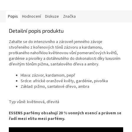
Popis
Hodnocení
Diskuze
Značka
Detailní popis produktu
Zahalte se do intenzivního a zároveň jemného závoje
stvořeného z kořenových tónů zázvoru a kardamonu,
protkaného nahořklou květinovou vůní pomerančových květů,
gardénie a pivoňky a dotáhnutého do dokonalosti díky luxusním
dřevitým tónům pižma, santalového dřeva a ambry.
Hlava: zázvor, kardamom, pepř
Srdce: africké oranžové květy, gardénie, pivoňka
Základ: pižmo, santalové dřevo, ambra
Typ vůně: květinová, dřevitá
ESSENS parfémy obsahují 20 % vonných esencí a právem se
řadí mezi elitu mezi parfémy.