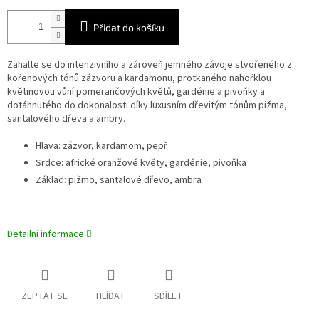
Přidat do košíku
Zahalte se do intenzivního a zároveň jemného závoje stvořeného z
kořenových tónů zázvoru a kardamonu, protkaného nahořklou
květinovou vůní pomerančových květů, gardénie a pivoňky a
dotáhnutého do dokonalosti díky luxusním dřevitým tónům pižma,
santalového dřeva a ambry.
Hlava: zázvor, kardamom, pepř
Srdce: africké oranžové květy, gardénie, pivoňka
Základ: pižmo, santalové dřevo, ambra
Detailní informace
ZEPTAT SE
HLÍDAT
SDÍLET