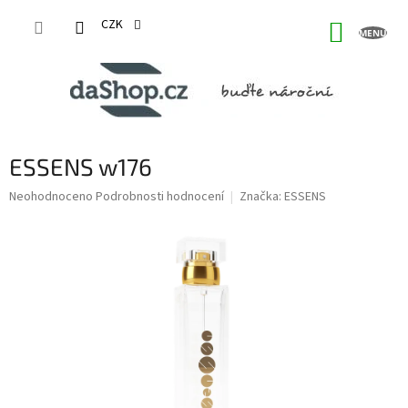
Přejít
na
CZK
NÁKUP
obsah
KOŠÍK
ESSENS w176
Průměrné
Neohodnoceno
Podrobnosti hodnocení
Značka:
ESSENS
hodnocení
produktu
je
0,0
z
5
hvězdiček.