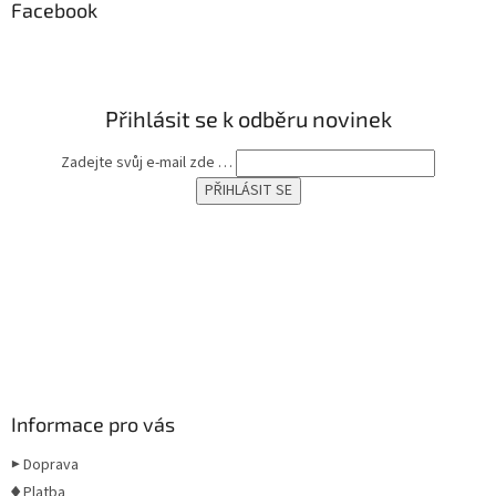
a
Facebook
t
í
Přihlásit se k odběru novinek
Zadejte svůj e-mail zde …
Informace pro vás
▶ Doprava
♦ Platba