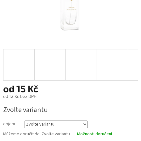
od
15 Kč
od
12 Kč
bez DPH
Měrná
Zvolte variantu
cena:
objem
Můžeme doručit do:
Zvolte variantu
Možnosti doručení