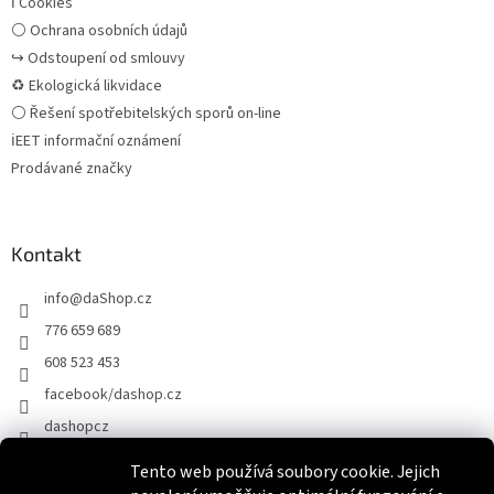
ℹ Cookies
⚪ Ochrana osobních údajů
↪ Odstoupení od smlouvy
♻ Ekologická likvidace
⚪ Řešení spotřebitelských sporů on-line
ℹEET informační oznámení
Prodávané značky
Kontakt
info
@
daShop.cz
776 659 689
608 523 453
facebook/dashop.cz
dashopcz
Tento web používá soubory cookie. Jejich