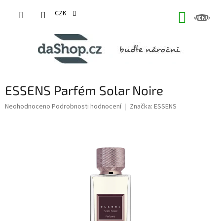
Přejít
na
CZK
NÁKUP
obsah
KOŠÍK
ESSENS Parfém Solar Noire
Průměrné
Neohodnoceno
Podrobnosti hodnocení
Značka:
ESSENS
hodnocení
produktu
je
0,0
z
5
hvězdiček.