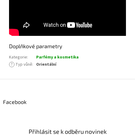
Doplňkové parametry
Kategorie
:
Parfémy a kosmetika
?
Typ vůně
:
Orientální
Z
á
p
a
Facebook
t
í
Přihlásit se k odběru novinek