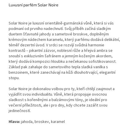
Luxusní parfém Solar Noire
Solar Noire je luxusní orientálně-gurmánská vůně, která si vás
podmaní od prvního nadechnutí. Svůj příběh začíná sladkým
duetem šťavnaté jahody a sametové broskve, doplněným
krémovým nádechem karamelu, který parfému dodává delikátní,
téměř dezertní úvod. V srdci se rozvíjí svůdná harmonie
kontrastů – pikantní zázvor, noblesní růže a hřejivá ambra se
snoubí s exkluzivním šafránem a jemným koženým akordem,
který dodává kompozici hloubku a nečekanou sofistikovanost.
Základ pak zahaluje do sametového tepla sladká vanilka s
benzoinem, které zanechávají na kůži dlouhotrvající, elegantní
stopu.
Solar Noire je dokonalou volbou pro ty, kteří chtějí zaujmout a
vyjádřit svou individualitu. Vůně, která propojuje ovocnou
sladkost s kořeněnými a balzámovými tóny, je ideální pro
večerní příležitosti, ale i pro dny, kdy chcete zazářit svou
jedinečností.
Hlava:
jahoda, broskev, karamel