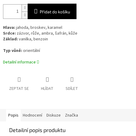
Přidat do košíku
Hlava:
jahoda, broskev, karamel
Srdce:
zázvor, růže, ambra, šafrán, kůže
Základ:
vanilka, benzoin
Typ vůně:
orientální
Detailní informace
ZEPTAT SE
HLÍDAT
SDÍLET
Popis
Hodnocení
Diskuze
Značka
Detailní popis produktu