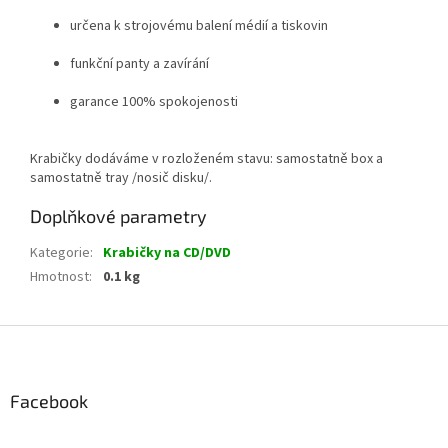
určena k strojovému balení médií a tiskovin
funkční panty a zavírání
garance 100% spokojenosti
Krabičky dodáváme v rozloženém stavu: samostatně box a
samostatně tray /nosič disku/.
Doplňkové parametry
Kategorie
:
Krabičky na CD/DVD
Hmotnost
:
0.1 kg
Z
á
p
a
Facebook
t
í