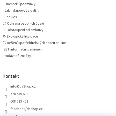
ℹ Obchodní podmínky
ℹ Jak nakupovat a další..
ℹ Cookies
⚪ Ochrana osobních údajů
↪ Odstoupení od smlouvy
♻ Ekologická likvidace
⚪ Řešení spotřebitelských sporů on-line
ℹEET informační oznámení
Prodávané značky
Kontakt
info
@
daShop.cz
776 659 689
608 523 453
facebook/dashop.cz