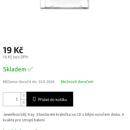
19 Kč
16 Kč bez DPH
Měrná
Skladem ✅
cena:
Můžeme doručit do:
10.8.2026
Možnosti doručení
Přidat do košíku
Jewelbox bílý tray. Standardní krabička na CD s bílým nosičem disku.
A
kvalita pro strojní balení.