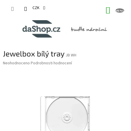
Přejít
na
CZK
NÁKUP
obsah
KOŠÍK
Jewelbox bílý tray
JB WH
Průměrné
Neohodnoceno
Podrobnosti hodnocení
hodnocení
produktu
je
0,0
z
5
hvězdiček.