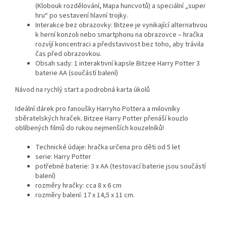
(Klobouk rozdělování, Mapa huncvotů) a speciální „super
hru“ po sestavení hlavní trojky.
Interakce bez obrazovky: Bitzee je vynikající alternativou
k herní konzoli nebo smartphonu na obrazovce – hračka
rozvíjí koncentraci a představivost bez toho, aby trávila
čas před obrazovkou.
Obsah sady: 1 interaktivní kapsle Bitzee Harry Potter 3
baterie AA (součástí balení)
Návod na rychlý start a podrobná karta úkolů
Ideální dárek pro fanoušky Harryho Pottera a milovníky
sběratelských hraček. Bitzee Harry Potter přenáší kouzlo
oblíbených filmů do rukou nejmenších kouzelníků!
Technické údaje: hračka určena pro děti od 5 let
serie: Harry Potter
potřebné baterie: 3 x AA (testovací baterie jsou součástí
balení)
rozměry hračky: cca 8 x 6 cm
rozměry balení: 17 x 14,5 x 11 cm.