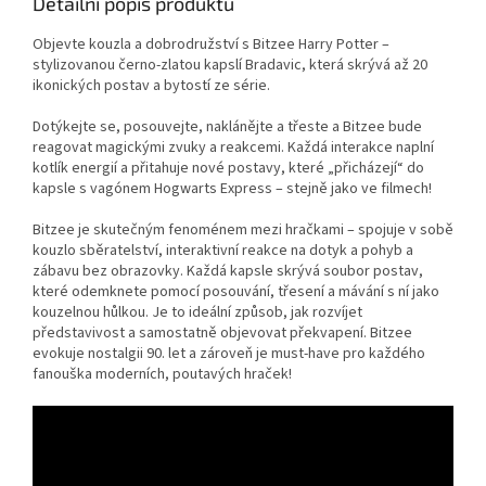
Detailní popis produktu
Objevte kouzla a dobrodružství s Bitzee Harry Potter –
stylizovanou černo-zlatou kapslí Bradavic, která skrývá až 20
ikonických postav a bytostí ze série.
Dotýkejte se, posouvejte, naklánějte a třeste a Bitzee bude
reagovat magickými zvuky a reakcemi. Každá interakce naplní
kotlík energií a přitahuje nové postavy, které „přicházejí“ do
kapsle s vagónem Hogwarts Express – stejně jako ve filmech!
Bitzee je skutečným fenoménem mezi hračkami – spojuje v sobě
kouzlo sběratelství, interaktivní reakce na dotyk a pohyb a
zábavu bez obrazovky. Každá kapsle skrývá soubor postav,
které odemknete pomocí posouvání, třesení a mávání s ní jako
kouzelnou hůlkou. Je to ideální způsob, jak rozvíjet
představivost a samostatně objevovat překvapení. Bitzee
evokuje nostalgii 90. let a zároveň je must-have pro každého
fanouška moderních, poutavých hraček!