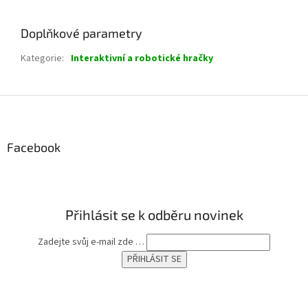
Doplňkové parametry
Kategorie
:
Interaktivní a robotické hračky
Z
á
p
a
Facebook
t
í
Přihlásit se k odběru novinek
Zadejte svůj e-mail zde …