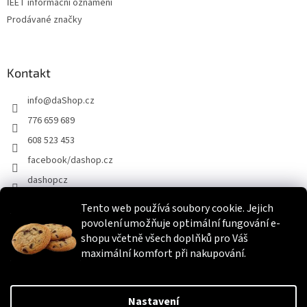
ℹEET informační oznámení
Prodávané značky
Kontakt
info
@
daShop.cz
776 659 689
608 523 453
facebook/dashop.cz
dashopcz
Tento web používá soubory cookie. Jejich
povolení umožňuje optimální fungování e-
Heureka.cz
Zboží.cz
Srovnáme.cz
shopu včetně všech doplňků pro Váš
maximální komfort při nakupování.
Vytvořil Shoptet
Nastavení