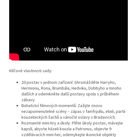
Klíčové vlastnosti sady:
20 postav v jednom zařízení: Shromážděte Harryho,
Hermionu, Rona, Brumbála, Hedviku, Dobbyho a mnoho
dalších a odemkněte další postavy spolu s průběhem
zábavy.
Bohatství filmových momentů: Zažijte znovu
nezapomenutelné scény – zápas v famfrpálu, elixír, partii
kouzelnických šachů a vánoční oslavy v Bradavicích.
Rozmanité mini-hry a úkoly: Plňte úkoly postav, mávejte
kapslí, abyste házeli kouzla a Patronus, objevte 9
vzdělávacích mini-her, odemykejte ikonické objekty