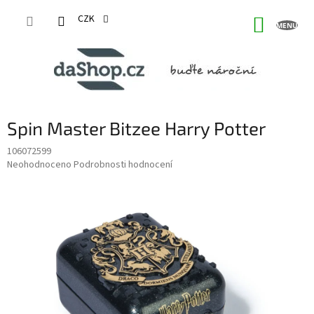
Přejít
na
CZK
NÁKUP
obsah
KOŠÍK
Spin Master Bitzee Harry Potter
106072599
Průměrné
Neohodnoceno
Podrobnosti hodnocení
hodnocení
produktu
je
0,0
z
5
hvězdiček.